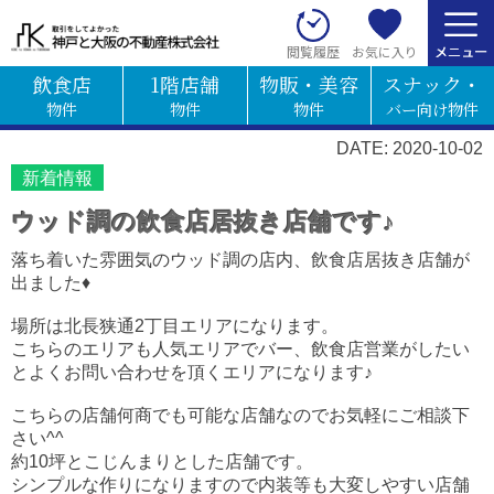
お気に入り
閲覧履歴
飲食店
1階店舗
物販・美容
スナック・
物件
物件
物件
バー向け物件
DATE: 2020-10-02
新着情報
ウッド調の飲食店居抜き店舗です♪
落ち着いた雰囲気のウッド調の店内、飲食店居抜き店舗が
出ました♦
場所は北長狭通2丁目エリアになります。
こちらのエリアも人気エリアでバー、飲食店営業がしたい
とよくお問い合わせを頂くエリアになります♪
こちらの店舗何商でも可能な店舗なのでお気軽にご相談下
さい^^
約10坪とこじんまりとした店舗です。
シンプルな作りになりますので内装等も大変しやすい店舗