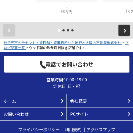
-
66万円
13.
神戸三宮のテナント・貸店舗・貸事務所なら神戸と大阪の不動産株式会社
>
ブ
ログ記事一覧
>
ウッド調の飲食店居抜き店舗です♪
電話でお問い合わせ
営業時間:10:00~19:00
定休日: 日・祝
ホーム
会社概要
お問い合わせ
PCサイト
プライバシーポリシー
｜
利用規約
｜
アクセスマップ