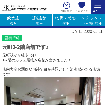
お気に入り
閲覧履歴
飲食店
1階店舗
物販・美容
スナック・
物件
物件
物件
バー向け物件
DATE: 2020-05-11
新着情報
元町1-2階店舗です♪
元町駅から徒歩3分♪
1-2階のカフェ居抜き店舗が空きました！
店内大変お洒落な内装で白を基調とした清潔感のある店舗
です♪