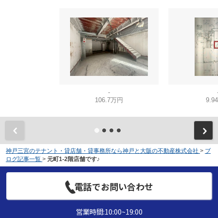
-
106.7万円
9.9
神戸三宮のテナント・貸店舗・貸事務所なら神戸と大阪の不動産株式会社
>
ブ
ログ記事一覧
>
元町1-2階店舗です♪
電話でお問い合わせ
営業時間:10:00~19:00