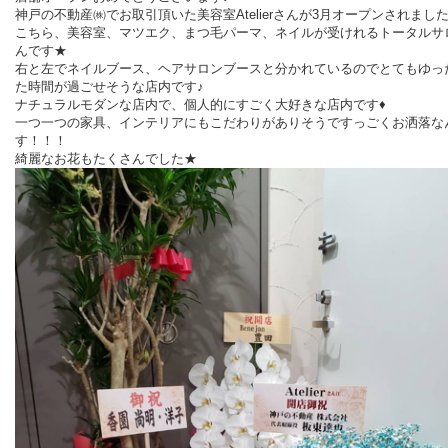
神戸の不動産㈱でお取引頂いた美容室Atelierさんが3月オープンされました(*^
こちら、美容室、マツエク、まつ毛パーマ、ネイルが受けれるトータルサ
んです★
右と左でネイルブース、ヘアサロンブースと分かれているのでとてもゆっ
た時間が過ごせそうな店内です♪
ナチュラルモダンな店内で、個人的にすごく大好きな店内です♦
一つ一つの家具、インテリアにもこだわりがありそうですっごくお洒落な
す！！！
綺麗なお花もたくさんでした★