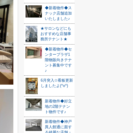
◆新着物件◆ス
ナック店舗追加
いたしました♪
★サロンなどにも
おすすめな店舗事
務所テナント★
◆新着物件◆セ
ンタープラザ1
階物販向きテナ
ント募集中です
♪
6月突入✩看板更新
しましたよ(^o^)
新着物件◆好立
地の2階テナン
ト物件です♪
新着物件◆神戸
異人館通に面す
る綺麗な店舗・