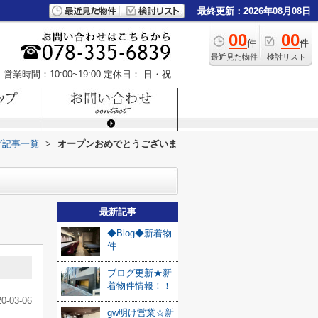
最終更新：2026年08月08日
00
00
件
件
最近見た物件
検討リスト
営業時間：10:00~19:00
定休日： 日・祝
グ記事一覧
>
オープンおめでとうございま
最新記事
◆Blog◆新着物
件
ブログ更新★新
着物件情報！！
20-03-06
gw明け営業☆新