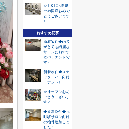
☆TIKTOK撮影
☆御開店おめで
とうございます
♪
おすすめ記事
新着物件◆内装
がとても綺麗な
サロンにおすす
めのテナントで
す♪
新着物件◆スナ
ック・バー向け
テナント♪
☆オープンおめ
でとうございま
す☆
◆新着物件◆元
町駅サロン向け
の物件追加しま
した！