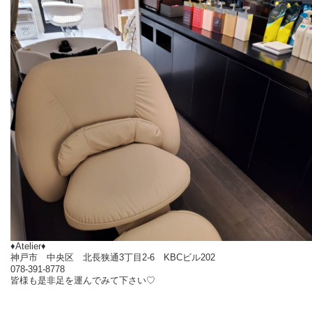
♦Atelier♦
神戸市 中央区 北長狭通3丁目2-6 KBCビル202
078-391-8778
皆様も是非足を運んでみて下さい♡