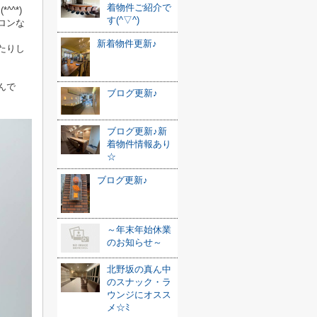
着物件ご紹介で
^*)
す(^▽^)
ロンな
新着物件更新♪
たりし
んで
ブログ更新♪
ブログ更新♪新
着物件情報あり
☆
ブログ更新♪
～年末年始休業
のお知らせ～
北野坂の真ん中
のスナック・ラ
ウンジにオスス
メ☆ﾐ