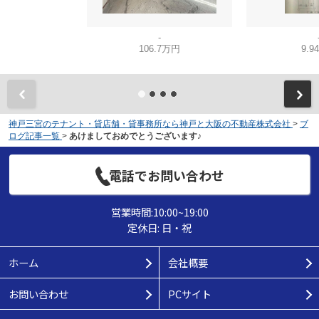
-
106.7万円
9.9
神戸三宮のテナント・貸店舗・貸事務所なら神戸と大阪の不動産株式会社
>
ブ
ログ記事一覧
>
あけましておめでとうございます♪
電話でお問い合わせ
営業時間:10:00~19:00
定休日: 日・祝
ホーム
会社概要
お問い合わせ
PCサイト