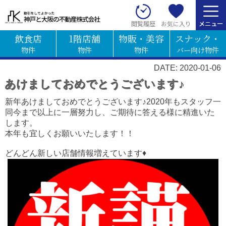
お気に入り
閲覧履歴
飲食店
1階店舗
物販・美容
スナック・
物件
物件
物件
バー向け物件
DATE: 2020-01-06
あけましておめでとうございます♪
新年あけましておめでとうございます♪2020年もスタッフ一
同今まで以上に一層努力し、ご期待に答える様に精進いた
します。
本年も宜しくお願いいたします！！
どんどん新しい店舗情報増えています♦