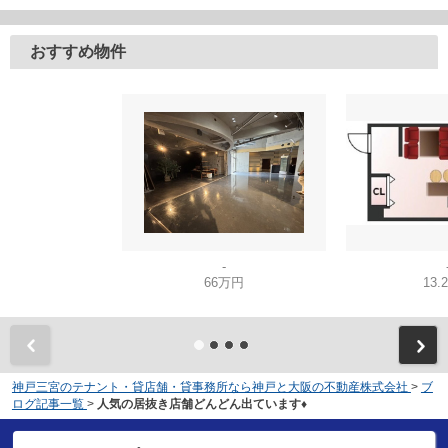
おすすめ物件
-
66万円
13.
神戸三宮のテナント・貸店舗・貸事務所なら神戸と大阪の不動産株式会社
>
ブ
ログ記事一覧
>
人気の居抜き店舗どんどん出ています♦