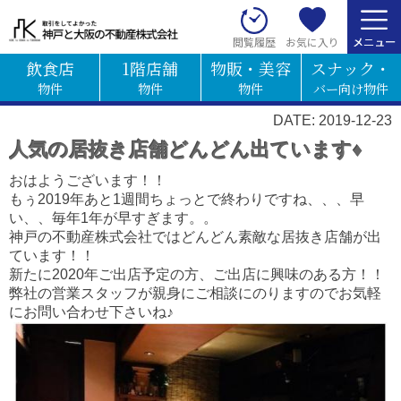
お気に入り
閲覧履歴
飲食店
1階店舗
物販・美容
スナック・
物件
物件
物件
バー向け物件
DATE: 2019-12-23
人気の居抜き店舗どんどん出ています♦
おはようございます！！
もぅ2019年あと1週間ちょっとで終わりですね、、、早
い、、毎年1年が早すぎます。。
神戸の不動産株式会社ではどんどん素敵な居抜き店舗が出
ています！！
新たに2020年ご出店予定の方、ご出店に興味のある方！！
弊社の営業スタッフが親身にご相談にのりますのでお気軽
にお問い合わせ下さいね♪