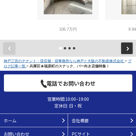
-
106.7万円
9.9
神戸三宮のテナント・貸店舗・貸事務所なら神戸と大阪の不動産株式会社
>
ブ
ログ記事一覧
>
兵庫区★福原町のスナック、バー向き店舗特集！
電話でお問い合わせ
営業時間:10:00~19:00
定休日: 日・祝
ホーム
会社概要
お問い合わせ
PCサイト