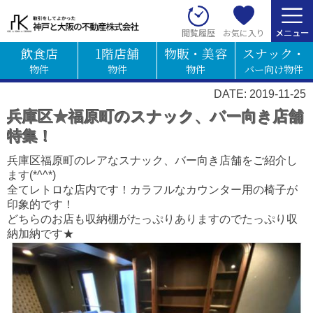
お気に入り
閲覧履歴
飲食店
1階店舗
物販・美容
スナック・
物件
物件
物件
バー向け物件
DATE: 2019-11-25
兵庫区★福原町のスナック、バー向き店舗
特集！
兵庫区福原町のレアなスナック、バー向き店舗をご紹介し
ます(*^^*)
全てレトロな店内です！カラフルなカウンター用の椅子が
印象的です！
どちらのお店も収納棚がたっぷりありますのでたっぷり収
納加納です★