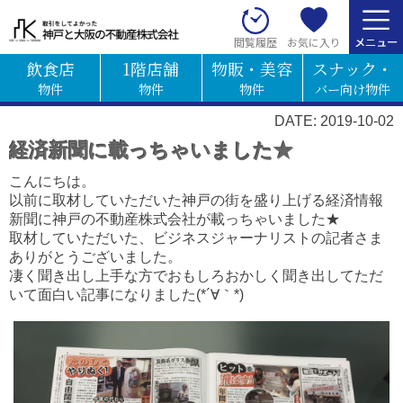
お気に入り
閲覧履歴
飲食店
1階店舗
物販・美容
スナック・
物件
物件
物件
バー向け物件
DATE: 2019-10-02
経済新聞に載っちゃいました★
こんにちは。
以前に取材していただいた神戸の街を盛り上げる経済情報
新聞に神戸の不動産株式会社が載っちゃいました★
取材していただいた、ビジネスジャーナリストの記者さま
ありがとうございました。
凄く聞き出し上手な方でおもしろおかしく聞き出してただ
いて面白い記事になりました(*´∀｀*)