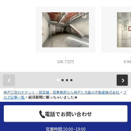
-
106.7万円
9.9
神戸三宮のテナント・貸店舗・貸事務所なら神戸と大阪の不動産株式会社
>
ブ
ログ記事一覧
>
経済新聞に載っちゃいました★
電話でお問い合わせ
営業時間:10:00~19:00