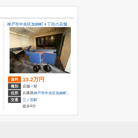
神戸市中央区加納町４丁目の店舗一部
13.2万円
賃料
種別
店舗一部
目7-8
住所
兵庫県
神戸市中央区
加納町
４丁目9-29
交通
三ノ宮駅
徒歩4分