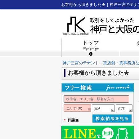
お客様から頂きました★｜神戸三宮のテナ
神戸三宮のテナント・貸店舗・貸事務所
お客様から頂きました★
エリア| 駅
賃料
面積
-
件該当