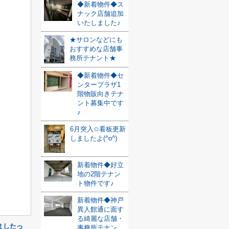
◆新着物件◆ス
ナック店舗追加
いたしました♪
★サロンなどにも
おすすめな店舗事
務所テナント★
◆新着物件◆セ
ンタープラザ1
階物販向きテナ
ント募集中です
♪
6月突入✩看板更新
しましたよ(^o^)
新着物件◆好立
地の2階テナン
ト物件です♪
新着物件◆神戸
異人館通に面す
る綺麗な店舗・
ましたっ
事務所テナン