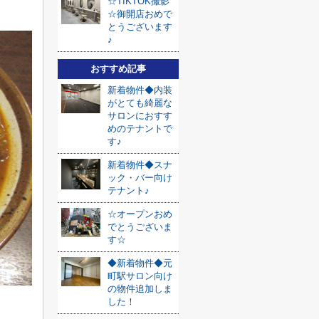
☆TIKTOK撮影
☆御開店おめで
とうございます
♪
おすすめ記事
新着物件◆内装
がとても綺麗な
サロンにおすす
めのテナントで
す♪
新着物件◆スナ
ック・バー向け
テナント♪
☆オープンおめ
でとうございま
す☆
◆新着物件◆元
町駅サロン向け
の物件追加しま
した！