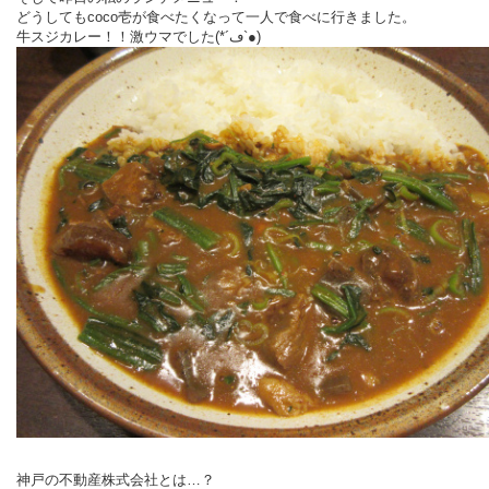
どうしてもcoco壱が食べたくなって一人で食べに行きました。
牛スジカレー！！激ウマでした(*´ڡ`●)
神戸の不動産株式会社とは…？