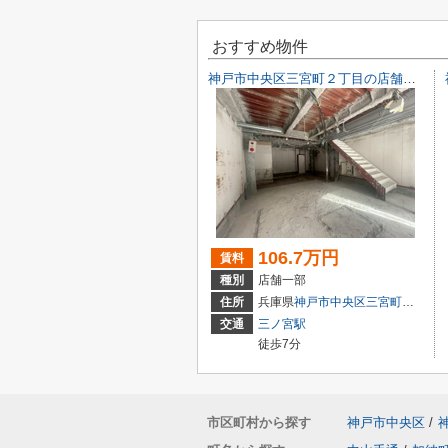
おすすめ物件
神戸市中央区三宮町２丁目の店舗一部
106.7万円
賃料
種別
店舗一部
住所
兵庫県
神戸市中央区
三宮町
２丁目9-
交通
三ノ宮駅
徒歩7分
市区町村から探す
神戸市中央区
/