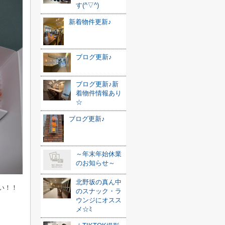
す(^▽^)
新着物件更新♪
ブログ更新♪
ブログ更新♪新
着物件情報あり
☆
ブログ更新♪
～年末年始休業
のお知らせ～
北野坂の真ん中
い！！
のスナック・ラ
ウンジにオスス
メ☆ﾐ