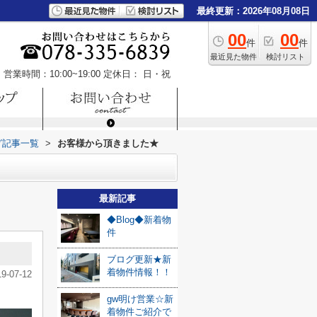
最終更新：2026年08月08日
00
00
件
件
最近見た物件
検討リスト
営業時間：10:00~19:00
定休日： 日・祝
グ記事一覧
>
お客様から頂きました★
最新記事
◆Blog◆新着物
件
ブログ更新★新
着物件情報！！
19-07-12
gw明け営業☆新
着物件ご紹介で