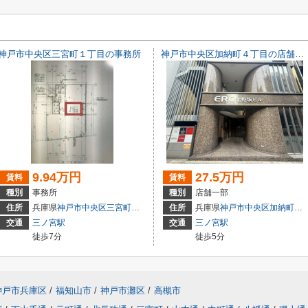
神戸市中央区三宮町１丁目の事務所
神戸市中央区加納町４丁目の店舗一部
9.94万円
27.5万円
賃料
賃料
種別
事務所
種別
店舗一部
3
住所
兵庫県
神戸市中央区
三宮町
１丁目
住所
兵庫県
神戸市中央区
加納町
４丁
交通
三ノ宮駅
交通
三ノ宮駅
徒歩7分
徒歩5分
神戸市兵庫区
/
福知山市
/
神戸市灘区
/
高槻市