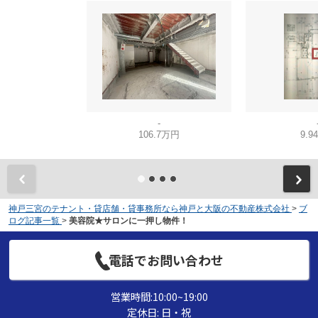
-
106.7万円
9.9
神戸三宮のテナント・貸店舗・貸事務所なら神戸と大阪の不動産株式会社
>
ブ
ログ記事一覧
>
美容院★サロンに一押し物件！
電話でお問い合わせ
営業時間:10:00~19:00
定休日: 日・祝