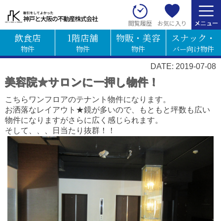
お気に入り
閲覧履歴
飲食店
1階店舗
物販・美容
スナック・
物件
物件
物件
バー向け物件
DATE: 2019-07-08
美容院★サロンに一押し物件！
こちらワンフロアのテナント物件になります。
お洒落なレイアウト★鏡が多いので、もともと坪数も広い
物件になりますがさらに広く感じられます。
そして、、、日当たり抜群！！