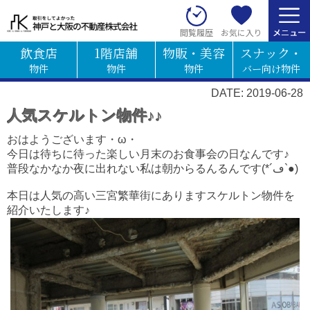
お気に入り
閲覧履歴
飲食店
1階店舗
物販・美容
スナック・
物件
物件
物件
バー向け物件
DATE: 2019-06-28
人気スケルトン物件♪♪
おはようございます・ω・
今日は待ちに待った楽しい月末のお食事会の日なんです♪
普段なかなか夜に出れない私は朝からるんるんです(*´ڡ`●)
本日は人気の高い三宮繁華街にありますスケルトン物件を
紹介いたします♪