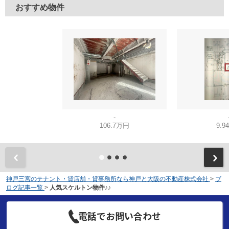
おすすめ物件
-
106.7万円
9.9
神戸三宮のテナント・貸店舗・貸事務所なら神戸と大阪の不動産株式会社
>
ブ
ログ記事一覧
>
人気スケルトン物件♪♪
電話でお問い合わせ