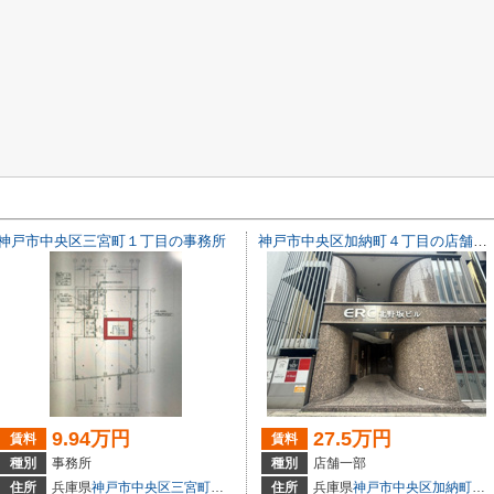
神戸市中央区三宮町１丁目の事務所
神戸市中央区加納町４丁目の店舗一部
9.94万円
27.5万円
賃料
賃料
種別
事務所
種別
店舗一部
3
住所
兵庫県
神戸市中央区
三宮町
１丁目
住所
兵庫県
神戸市中央区
加納町
４丁