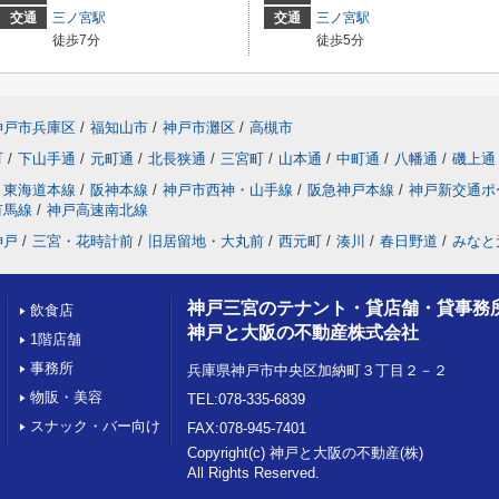
交通
三ノ宮駅
交通
三ノ宮駅
徒歩7分
徒歩5分
神戸市兵庫区
/
福知山市
/
神戸市灘区
/
高槻市
町
/
下山手通
/
元町通
/
北長狭通
/
三宮町
/
山本通
/
中町通
/
八幡通
/
磯上通
東海道本線
/
阪神本線
/
神戸市西神・山手線
/
阪急神戸本線
/
神戸新交通ポ
有馬線
/
神戸高速南北線
神戸
/
三宮・花時計前
/
旧居留地・大丸前
/
西元町
/
湊川
/
春日野道
/
みなと
神戸三宮のテナント・貸店舗・貸事務
飲食店
神戸と大阪の不動産株式会社
1階店舗
事務所
兵庫県神戸市中央区加納町３丁目２－２
物販・美容
TEL:078-335-6839
スナック・バー向け
FAX:078-945-7401
Copyright(c) 神戸と大阪の不動産(株)
All Rights Reserved.