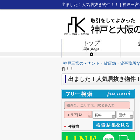
出ました！人気居抜き物件！！｜神戸三宮
神戸三宮のテナント・貸店舗・貸事務所
件！！
出ました！人気居抜き物件
エリア| 駅
賃料
面積
-
件該当