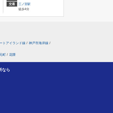
交通
三ノ宮駅
徒歩4分
ートアイランド線
/
神戸市海岸線
/
元町
/
花隈
所なら