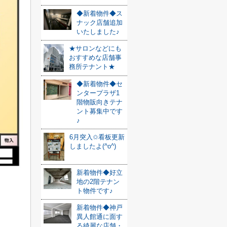
◆新着物件◆ス
ナック店舗追加
いたしました♪
★サロンなどにも
おすすめな店舗事
務所テナント★
◆新着物件◆セ
ンタープラザ1
階物販向きテナ
ント募集中です
♪
6月突入✩看板更新
しましたよ(^o^)
新着物件◆好立
地の2階テナン
ト物件です♪
新着物件◆神戸
異人館通に面す
る綺麗な店舗・