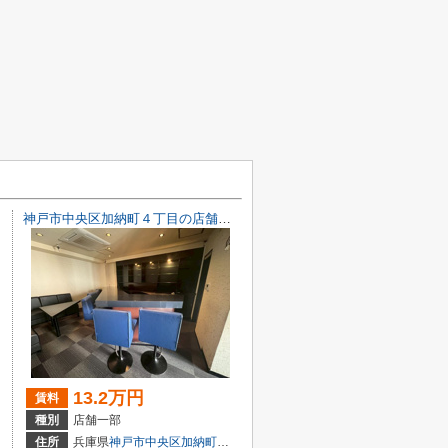
神戸市中央区加納町４丁目の店舗一部
13.2万円
賃料
種別
店舗一部
目7-8
住所
兵庫県
神戸市中央区
加納町
４丁目9-29