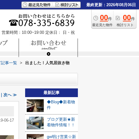
最終更新：2026年08月06日
00
00
件
件
最近見た物件
検討リスト
営業時間：10:00~19:00
定休日： 日・祝
グ記事一覧
>
出ました！人気居抜き物
最新記事
｜次へ ≫
◆Blog◆新着物
件
ブログ更新★新
19-06-17
着物件情報！！
gw明け営業☆新