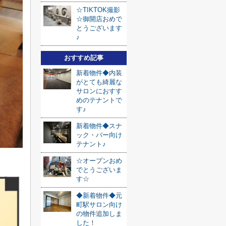
☆TIKTOK撮影
☆御開店おめで
とうございます
♪
おすすめ記事
新着物件◆内装
がとても綺麗な
サロンにおすす
めのテナントで
す♪
新着物件◆スナ
ック・バー向け
テナント♪
☆オープンおめ
でとうございま
す☆
◆新着物件◆元
町駅サロン向け
の物件追加しま
した！