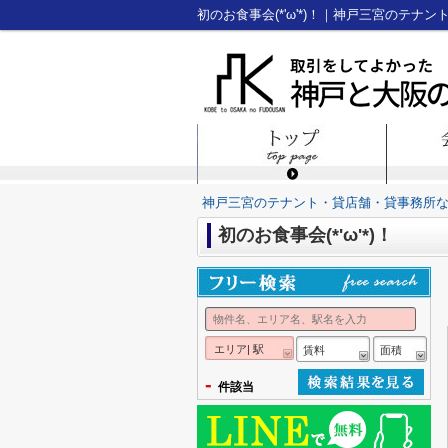
初のお食事会(*'ω'*)！｜神戸三宮のテ
神戸三宮のテナント・貸店舗・貸事務所
初のお食事会(*'ω'*)！
エリア| 駅
賃料
面積
-
件該当