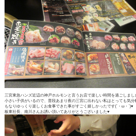
三宮東急ハンズ近辺の神戸ホルモンと言うお店で楽しい時間を過ごしまし
小さい子供がいるので、普段あまり夜の三宮に出れない私はとっても
気分
もなりゆっくり楽しくお食事できた事がすごく嬉しかったです(´・ω・`)♥
板東社長、南川さんお誘い頂いてありがとうございました♥