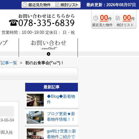
最終更新：2026年08月07日
00
00
件
件
最近見た物件
検討リスト
営業時間：10:00~19:00
定休日： 日・祝
グ記事一覧
>
初のお食事会(*'ω'*)！
最新記事
◆Blog◆新着物
件
ブログ更新★新
着物件情報！！
19-06-04
gw明け営業☆新
市田入社
着物件ご紹介で