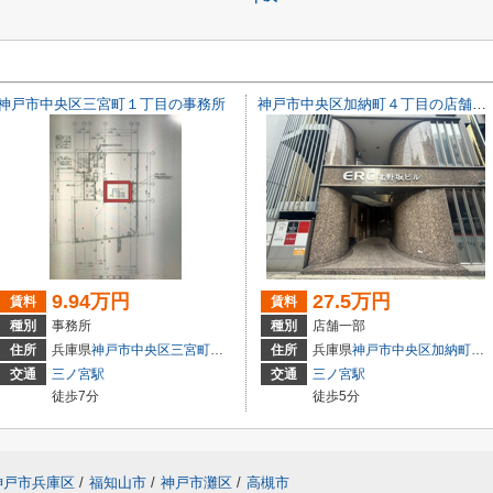
神戸市中央区三宮町１丁目の事務所
神戸市中央区加納町４丁目の店舗一部
9.94万円
27.5万円
賃料
賃料
種別
事務所
種別
店舗一部
3
住所
兵庫県
神戸市中央区
三宮町
１丁目
住所
兵庫県
神戸市中央区
加納町
４丁
交通
三ノ宮駅
交通
三ノ宮駅
徒歩7分
徒歩5分
神戸市兵庫区
/
福知山市
/
神戸市灘区
/
高槻市