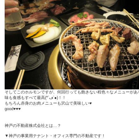
そしてこのホルモンですが、何回行っても飽きない程色々なメニューがあ
味も食感もすべて最高(*´ڡ`●)！！
もちろん赤身のお肉メニューも沢山で美味しい♥
good♥♥♥
神戸の不動産株式会社とは…？
▼神戸の事業用テナント・オフィス専門の不動産です！