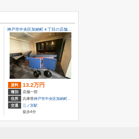
神戸市中央区加納町４丁目の店舗一部
13.2万円
賃料
種別
店舗一部
目7-8
住所
兵庫県
神戸市中央区
加納町
４丁目9-29
交通
三ノ宮駅
徒歩4分