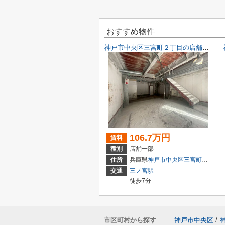
おすすめ物件
神戸市中央区三宮町２丁目の店舗一部
106.7万円
賃料
種別
店舗一部
住所
兵庫県
神戸市中央区
三宮町
２丁目9-
交通
三ノ宮駅
徒歩7分
市区町村から探す
神戸市中央区
/