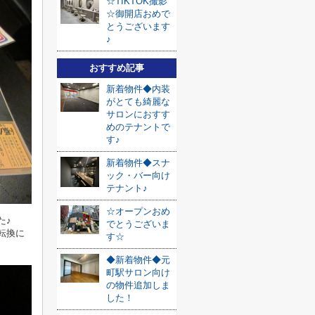
☆TIKTOK撮影
☆御開店おめで
とうございます
♪
おすすめ記事
新着物件◆内装
がとても綺麗な
サロンにおすす
めのテナントで
す♪
新着物件◆スナ
ック・バー向け
テナント♪
☆オープンおめ
た♪
でとうございま
転換に
す☆
◆新着物件◆元
町駅サロン向け
の物件追加しま
した！