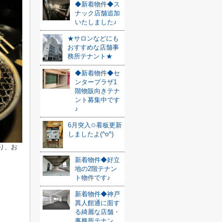
◆新着物件◆ス
ナック店舗追加
いたしました♪
★サロンなどにも
おすすめな店舗事
務所テナント★
◆新着物件◆セ
ンタープラザ1
階物販向きテナ
ント募集中です
♪
6月突入✩看板更新
しましたよ(^o^)
り、お
新着物件◆好立
地の2階テナン
ト物件です♪
新着物件◆神戸
異人館通に面す
る綺麗な店舗・
事務所テナン