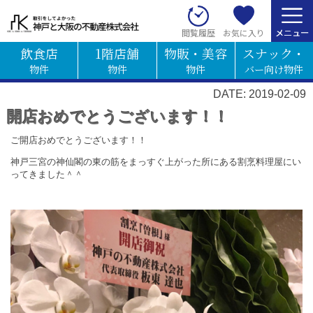
お気に入り
閲覧履歴
飲食店
1階店舗
物販・美容
スナック・
物件
物件
物件
バー向け物件
DATE: 2019-02-09
開店おめでとうございます！！
ご開店おめでとうございます！！
神戸三宮の神仙閣の東の筋をまっすぐ上がった所にある割烹料理屋にい
ってきました＾＾