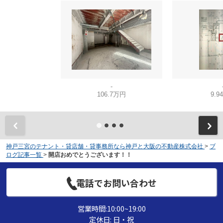
-
106.7万円
9.9
神戸三宮のテナント・貸店舗・貸事務所なら神戸と大阪の不動産株式会社
>
ブ
ログ記事一覧
>
開店おめでとうございます！！
電話でお問い合わせ
営業時間:10:00~19:00
定休日: 日・祝