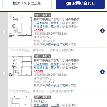
検討リストに追加
お問い合わせ
賃貸｜事務所
神戸市中央区二宮町１丁目の事務所
山陽新幹線
「
新神戸
」駅 徒歩10分
東海道本線
「
三ノ宮
」駅 徒歩12分
22
万円
坪数/面積:
25.96坪/85.83㎡
坪単価:
0.85
万円
敷金/礼金:
-/2ヶ月
兵庫県
神戸市中央区
二宮町
１丁目
ワンフロア貸し、新神戸駅・三宮駅徒歩圏内です♪
賃貸｜事務所
神戸市中央区二宮町１丁目の事務所
山陽新幹線
「
新神戸
」駅 徒歩10分
東海道本線
「
三ノ宮
」駅 徒歩12分
22
万円
坪数/面積:
25.96坪/85.83㎡
坪単価:
0.85
万円
敷金/礼金:
-/2ヶ月
兵庫県
神戸市中央区
二宮町
１丁目
ワンフロア貸し、新神戸駅・三宮駅徒歩圏内です♪
賃貸｜事務所
P＆Bビル
東海道本線
「
三ノ宮
」駅 徒歩10分