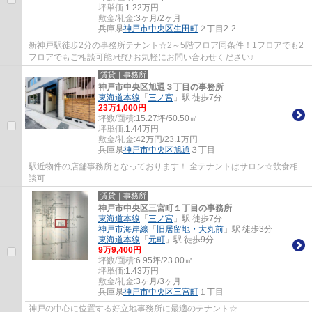
坪単価:
1.22
万円
敷金/礼金:
3ヶ月/2ヶ月
兵庫県
神戸市中央区
生田町
２丁目2-2
新神戸駅徒歩2分の事務所テナント☆2～5階フロア同条件！1フロアでも2
フロアでもご相談可能♪ぜひお気軽にお問い合わせください♪
賃貸｜事務所
神戸市中央区旭通３丁目の事務所
東海道本線
「
三ノ宮
」駅 徒歩7分
23
万
1,000
円
坪数/面積:
15.27坪/50.50㎡
坪単価:
1.44
万円
敷金/礼金:
42万円/23.1万円
兵庫県
神戸市中央区
旭通
３丁目
駅近物件の店舗事務所となっております！ 全テナントはサロン☆飲食相
談可
賃貸｜事務所
神戸市中央区三宮町１丁目の事務所
東海道本線
「
三ノ宮
」駅 徒歩7分
神戸市海岸線
「
旧居留地・大丸前
」駅 徒歩3分
東海道本線
「
元町
」駅 徒歩9分
9
万
9,400
円
坪数/面積:
6.95坪/23.00㎡
坪単価:
1.43
万円
敷金/礼金:
3ヶ月/3ヶ月
兵庫県
神戸市中央区
三宮町
１丁目
神戸の中心に位置する好立地事務所に最適のテナント☆