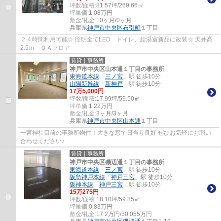
坪数/面積:
81.57坪/269.66㎡
坪単価:
1.08
万円
敷金/礼金:
10ヶ月/0ヶ月
兵庫県
神戸市中央区
布引町
１丁目
２４時間利用可能☆ 照明全てLED トイレ、給湯室新品に改装☆ 天井高
2.5ｍ ＯＡフロア
賃貸｜事務所
神戸市中央区山本通１丁目の事務所
東海道本線
「
三ノ宮
」駅 徒歩10分
山陽新幹線
「
新神戸
」駅 徒歩10分
17
万
5,000
円
坪数/面積:
17.99坪/59.50㎡
坪単価:
1.22
万円
敷金/礼金:
3ヶ月/3ヶ月
兵庫県
神戸市中央区
山本通
１丁目
一宮神社目前の事務所物件！大きな窓で日当り良好 ぜひお気軽にお問い
合わせください♪
賃貸｜事務所
神戸市中央区磯辺通１丁目の事務所
東海道本線
「
三ノ宮
」駅 徒歩10分
阪急神戸本線
「
神戸三宮
」駅 徒歩10分
阪神本線
「
神戸三宮
」駅 徒歩10分
15
万
275
円
坪数/面積:
18.10坪/59.85㎡
坪単価:
0.83
万円
敷金/礼金:
17.2万円/30.055万円