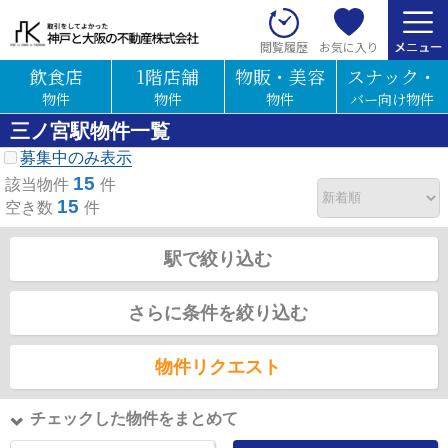
お気に入り
閲覧履歴
飲食店
1階店舗
物販・美容
スナック・
物件
物件
物件
バー向け物件
三ノ宮駅物件一覧
募集中のみ表示
15
該当物件
件
15
空き数
件
駅で絞り込む
さらに条件を絞り込む
物件リクエスト
チェックした物件をまとめて