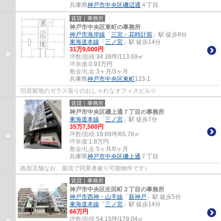
兵庫県
神戸市中央区
磯辺通
４丁目
賃貸｜事務所
神戸市中央区東町の事務所
神戸市海岸線
「
三宮・花時計前
」駅 徒歩8分
東海道本線
「
三ノ宮
」駅 徒歩14分
31
万
9,000
円
坪数/面積:
34.39坪/113.69㎡
坪単価:
0.93
万円
敷金/礼金:
3ヶ月/3ヶ月
兵庫県
神戸市中央区
東町
123-1
旧居留地のガラス張りのおしゃれなオフィスビル☆
賃貸｜事務所
神戸市中央区磯上通７丁目の事務所
東海道本線
「
三ノ宮
」駅 徒歩7分
35
万
7,500
円
坪数/面積:
19.89坪/65.78㎡
坪単価:
1.8
万円
敷金/礼金:
5ヶ月/0ヶ月
兵庫県
神戸市中央区
磯上通
７丁目
路面店舗なお、築浅で同業者被り可能物件です♪
賃貸｜事務所
神戸市中央区生田町２丁目の事務所
神戸市西神・山手線
「
新神戸
」駅 徒歩5分
東海道本線
「
三ノ宮
」駅 徒歩14分
66
万円
坪数/面積:
54.15坪/179.04㎡