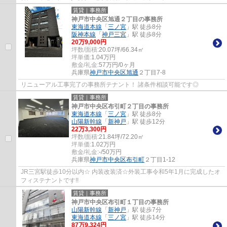
賃貸｜事務所
神戸市中央区旭通２丁目の事務所
東海道本線
「
三ノ宮
」駅 徒歩8分
阪神本線
「
神戸三宮
」駅 徒歩8分
20
万
9,000
円
坪数/面積:
20.07坪/66.34㎡
坪単価:
1.04
万円
敷金/礼金:
57万円/0ヶ月
兵庫県
神戸市中央区
旭通
２丁目7-8
リニューアル工事完了の事務所テナント！ 諸条件相談可能です◎
賃貸｜事務所
神戸市中央区布引町２丁目の事務所
東海道本線
「
三ノ宮
」駅 徒歩8分
山陽新幹線
「
新神戸
」駅 徒歩12分
22
万
3,300
円
坪数/面積:
21.84坪/72.20㎡
坪単価:
1.02
万円
敷金/礼金:
-/50万円
兵庫県
神戸市中央区
布引町
２丁目1-12
JR三宮駅徒歩10分以内☆ 内装改装済☆外装工事令和5年1月に完成したオ
フィステナントです!!
賃貸｜事務所
神戸市中央区布引町１丁目の事務所
山陽新幹線
「
新神戸
」駅 徒歩7分
東海道本線
「
三ノ宮
」駅 徒歩14分
87
万
9,324
円