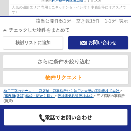
兵庫県
神戸市中央区
磯辺通
１丁目1-18
人気の磯部エリア 専用ミニキッチン＆トイレ付！ 事務所等にオススメで
す♪
該当公開件数
15
件 空き数
15
件
1-15
件表示
チェックした物件をまとめて
検討リストに追加
お問い合わせ
さらに条件を絞り込む
物件リクエスト
神戸三宮のテナント・貸店舗・貸事務所なら神戸と大阪の不動産株式会社
>
(事務所(賃貸))路線・駅から探す
>
阪神電気鉄道阪神本線
>
三ノ宮駅の事務所
(賃貸)
電話でお問い合わせ