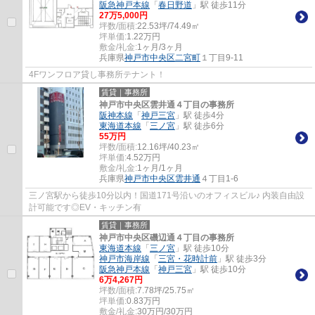
阪急神戸本線
「
春日野道
」駅 徒歩11分
27
万
5,000
円
坪数/面積:
22.53坪/74.49㎡
坪単価:
1.22
万円
敷金/礼金:
1ヶ月/3ヶ月
兵庫県
神戸市中央区
二宮町
１丁目9-11
4Fワンフロア貸し事務所テナント！
賃貸｜事務所
神戸市中央区雲井通４丁目の事務所
阪神本線
「
神戸三宮
」駅 徒歩4分
東海道本線
「
三ノ宮
」駅 徒歩6分
55
万円
坪数/面積:
12.16坪/40.23㎡
坪単価:
4.52
万円
敷金/礼金:
1ヶ月/1ヶ月
兵庫県
神戸市中央区
雲井通
４丁目1-6
三ノ宮駅から徒歩10分以内！国道171号沿いのオフィスビル♪ 内装自由設
計可能です◎EV・キッチン有
賃貸｜事務所
神戸市中央区磯辺通４丁目の事務所
東海道本線
「
三ノ宮
」駅 徒歩10分
神戸市海岸線
「
三宮・花時計前
」駅 徒歩3分
阪急神戸本線
「
神戸三宮
」駅 徒歩10分
6
万
4,267
円
坪数/面積:
7.78坪/25.75㎡
坪単価:
0.83
万円
敷金/礼金:
30万円/30万円