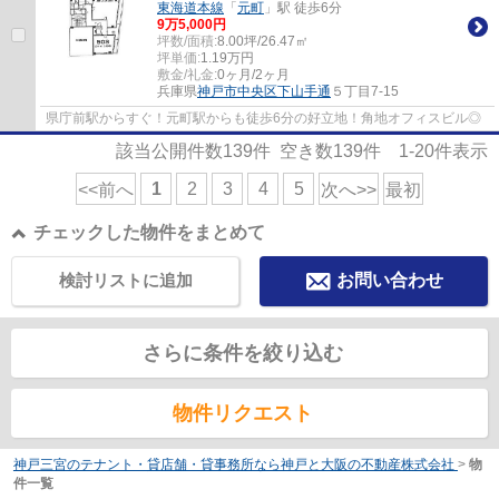
東海道本線
「
元町
」駅 徒歩6分
9
万
5,000
円
坪数/面積:
8.00坪/26.47㎡
坪単価:
1.19
万円
敷金/礼金:
0ヶ月/2ヶ月
兵庫県
神戸市中央区
下山手通
５丁目7-15
県庁前駅からすぐ！元町駅からも徒歩6分の好立地！角地オフィスビル◎
該当公開件数
139
件 空き数
139
件
1-20
件表示
1
2
3
4
5
<<前へ
次へ>>
最初
チェックした物件をまとめて
検討リストに追加
お問い合わせ
さらに条件を絞り込む
物件リクエスト
神戸三宮のテナント・貸店舗・貸事務所なら神戸と大阪の不動産株式会社
>
物
件一覧