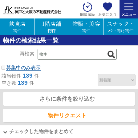
お気に入り
閲覧履歴
飲食店
1階店舗
物販・美容
スナック・
物件
物件
物件
バー向け物件
物件の検索結果一覧
再検索
募集中のみ表示
139
該当物件
件
139
空き数
件
さらに条件を絞り込む
物件リクエスト
チェックした物件をまとめて