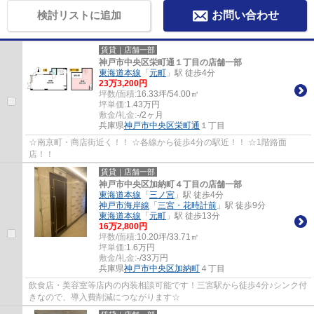
検討リストに追加
お問い合わせ
賃貸｜店舗一部
神戸市中央区栄町通１丁目の店舗一部
東海道本線
「
元町
」駅 徒歩4分
23
万
3,200
円
坪数/面積:
16.33坪/54.00㎡
坪単価:
1.43
万円
敷金/礼金:
-/2ヶ月
兵庫県
神戸市中央区
栄町通
１丁目
☆南京町・商店街近く！！ ☆各線から徒歩4分の駅近！！ ☆1階路面
店！！
賃貸｜店舗一部
神戸市中央区加納町４丁目の店舗一部
東海道本線
「
三ノ宮
」駅 徒歩4分
神戸市海岸線
「
三宮・花時計前
」駅 徒歩9分
東海道本線
「
元町
」駅 徒歩13分
16
万
2,800
円
坪数/面積:
10.20坪/33.71㎡
坪単価:
1.6
万円
敷金/礼金:
-/33万円
兵庫県
神戸市中央区
加納町
４丁目
飲食店・美容室等店内の内装相談可能です！三宮駅から徒歩4分♪シンク付
きなので、導入費削減につながります☆