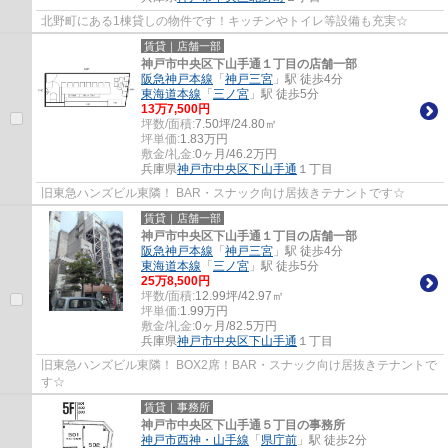
北野町にある1棟貸しの物件です！キッチンやトイレ等設備も充実☆
賃貸｜店舗一部
神戸市中央区下山手通１丁目の店舗一部
阪急神戸本線
「
神戸三宮
」駅 徒歩4分
東海道本線
「
三ノ宮
」駅 徒歩5分
13
万
7,500
円
坪数/面積:
7.50坪/24.80㎡
坪単価:
1.83
万円
敷金/礼金:
0ヶ月/46.2万円
兵庫県
神戸市中央区
下山手通
１丁目
旧東急ハンズビル東隣！ BAR・スナック向け居抜きテナントです☆
賃貸｜店舗一部
神戸市中央区下山手通１丁目の店舗一部
阪急神戸本線
「
神戸三宮
」駅 徒歩4分
東海道本線
「
三ノ宮
」駅 徒歩5分
25
万
8,500
円
坪数/面積:
12.99坪/42.97㎡
坪単価:
1.99
万円
敷金/礼金:
0ヶ月/82.5万円
兵庫県
神戸市中央区
下山手通
１丁目
旧東急ハンズビル東隣！ BOX2席！BAR・スナック向け居抜きテナントで
す☆
賃貸｜事務所
神戸市中央区下山手通５丁目の事務所
神戸市西神・山手線
「
県庁前
」駅 徒歩2分