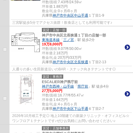
坪数/面積:
7.43坪/24.59㎡
坪単価:
1.88
万円
敷金/礼金:
0ヶ月/0ヶ月
兵庫県
神戸市中央区
中山手通
１丁目1-9
三宮駅徒歩5分でアクセス抜群！飲食店としても利用可能です♪
賃貸｜店舗一部
神戸市中央区北長狭通１丁目の店舗一部
東海道本線
「
三ノ宮
」駅 徒歩2分
19
万
8,000
円
坪数/面積:
9.07坪/30.00㎡
坪単価:
2.18
万円
敷金/礼金:
20万円/33万円
兵庫県
神戸市中央区
北長狭通
１丁目2-13
人通りの多い生田新道沿いのBAR・スナック向きテナントです◎
賃貸｜事務所
ESCALIER神戸県庁前
神戸市西神・山手線
「
県庁前
」駅 徒歩4分
27
万
5,000
円
坪数/面積:
16.77坪/55.47㎡
坪単価:
1.64
万円
敷金/礼金:
4ヶ月/1ヶ月
兵庫県
神戸市中央区
下山手通
６丁目2-7
2026年10月竣工予定◎ 地上10階建ての新築クリニック・オフィスビル☆
ワンフロア１テナントです♪ぜひお気軽にお問い合わせください♪
賃貸｜店舗事務所