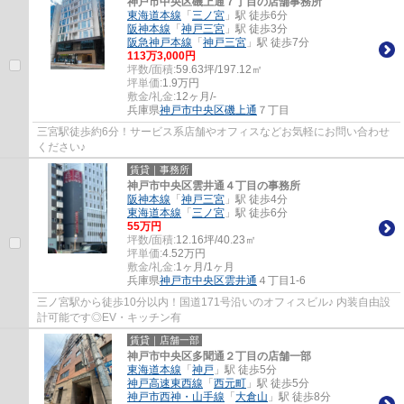
神戸市中央区磯上通７丁目の店舗事務所
東海道本線
「
三ノ宮
」駅 徒歩6分
阪神本線
「
神戸三宮
」駅 徒歩3分
阪急神戸本線
「
神戸三宮
」駅 徒歩7分
113
万
3,000
円
坪数/面積:
59.63坪/197.12㎡
坪単価:
1.9
万円
敷金/礼金:
12ヶ月/-
兵庫県
神戸市中央区
磯上通
７丁目
三宮駅徒歩約6分！サービス系店舗やオフィスなどお気軽にお問い合わせ
ください♪
賃貸｜事務所
神戸市中央区雲井通４丁目の事務所
阪神本線
「
神戸三宮
」駅 徒歩4分
東海道本線
「
三ノ宮
」駅 徒歩6分
55
万円
坪数/面積:
12.16坪/40.23㎡
坪単価:
4.52
万円
敷金/礼金:
1ヶ月/1ヶ月
兵庫県
神戸市中央区
雲井通
４丁目1-6
三ノ宮駅から徒歩10分以内！国道171号沿いのオフィスビル♪ 内装自由設
計可能です◎EV・キッチン有
賃貸｜店舗一部
神戸市中央区多聞通２丁目の店舗一部
東海道本線
「
神戸
」駅 徒歩5分
神戸高速東西線
「
西元町
」駅 徒歩5分
神戸市西神・山手線
「
大倉山
」駅 徒歩8分