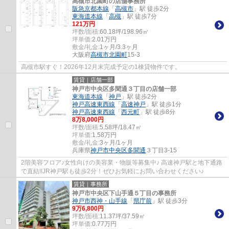
高槻市北園町の店舗事務所
阪急京都本線
「
高槻市
」駅 徒歩2分
東海道本線
「
高槻
」駅 徒歩7分
121
万円
坪数/面積:
60.18坪/198.96㎡
坪単価:
2.01
万円
敷金/礼金:
1ヶ月/3.3ヶ月
大阪府
高槻市
北園町
15-3
高槻市駅すぐ！2026年12月末完成予定の1棟貸物件です。
賃貸｜店舗一部
神戸市中央区多聞通３丁目の店舗一部
東海道本線
「
神戸
」駅 徒歩2分
神戸高速東西線
「
高速神戸
」駅 徒歩1分
神戸高速東西線
「
西元町
」駅 徒歩8分
8
万
8,000
円
坪数/面積:
5.58坪/18.47㎡
坪単価:
1.58
万円
敷金/礼金:
3ヶ月/1ヶ月
兵庫県
神戸市中央区
多聞通
３丁目3-15
2階美容フロア♪女性向けの美容業・物販等募集中♪ 高速神戸駅と地下通路
で直結!!JR神戸駅も徒歩2分！ぜひお気軽にお問い合わせください♪
賃貸｜事務所
神戸市中央区下山手通５丁目の事務所
神戸市西神・山手線
「
県庁前
」駅 徒歩3分
9
万
6,800
円
坪数/面積:
11.37坪/37.59㎡
坪単価:
0.77
万円