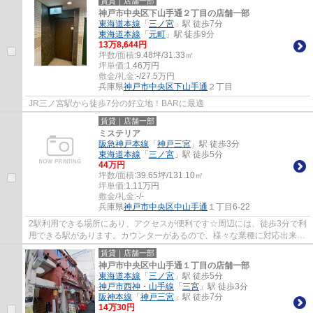
賃貸｜店舗一部
神戸市中央区下山手通２丁目の店舗一部
東海道本線
「
三ノ宮
」駅 徒歩7分
東海道本線
「
元町
」駅 徒歩9分
13
万
8,644
円
坪数/面積:
9.48坪/31.33㎡
坪単価:
1.46
万円
敷金/礼金:
-/27.5万円
兵庫県
神戸市中央区
下山手通
２丁目
JR三ノ宮駅から徒歩7分の好立地！BARに最適
賃貸｜店舗一部
ミステリア
阪急神戸本線
「
神戸三宮
」駅 徒歩3分
東海道本線
「
三ノ宮
」駅 徒歩5分
44
万円
坪数/面積:
39.65坪/131.10㎡
坪単価:
1.11
万円
敷金/礼金:
-/-
兵庫県
神戸市中央区
中山手通
１丁目6-22
2駅利用できる場所にあり、アクセスが便利です☆周辺には、徒歩3分で利
用できる駅があります。カウンターがあるので、様々な業種に対応出来ま
す！
賃貸｜店舗一部
神戸市中央区中山手通１丁目の店舗一部
東海道本線
「
三ノ宮
」駅 徒歩5分
神戸市西神・山手線
「
三宮
」駅 徒歩3分
阪神本線
「
神戸三宮
」駅 徒歩7分
14
万
30
円