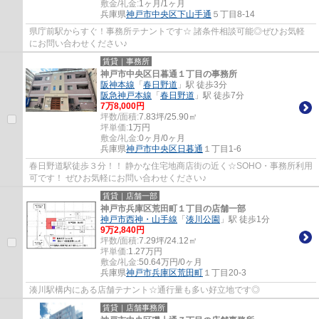
敷金/礼金:
1ヶ月/1ヶ月
兵庫県
神戸市中央区
下山手通
５丁目8-14
県庁前駅からすぐ！事務所テナントです☆ 諸条件相談可能◎ぜひお気軽
にお問い合わせください♪
賃貸｜事務所
神戸市中央区日暮通１丁目の事務所
阪神本線
「
春日野道
」駅 徒歩3分
阪急神戸本線
「
春日野道
」駅 徒歩7分
7
万
8,000
円
坪数/面積:
7.83坪/25.90㎡
坪単価:
1
万円
敷金/礼金:
0ヶ月/0ヶ月
兵庫県
神戸市中央区
日暮通
１丁目1-6
春日野道駅徒歩３分！！ 静かな住宅地商店街の近く☆SOHO・事務所利用
可です！ ぜひお気軽にお問い合わせください♪
賃貸｜店舗一部
神戸市兵庫区荒田町１丁目の店舗一部
神戸市西神・山手線
「
湊川公園
」駅 徒歩1分
9
万
2,840
円
坪数/面積:
7.29坪/24.12㎡
坪単価:
1.27
万円
敷金/礼金:
50.64万円/0ヶ月
兵庫県
神戸市兵庫区
荒田町
１丁目20-3
湊川駅構内にある店舗テナント☆通行量も多い好立地です◎
賃貸｜店舗事務所