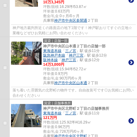
10
万
3,345
円
坪数/面積:
16.29坪/53.87㎡
坪単価:
0.63
万円
敷金/礼金:
0ヶ月/0ヶ月
兵庫県
神戸市中央区
多聞通
２丁目
神戸地方裁判所近くの路面店の地下1階です！神戸駅おりてすぐの立地☆
業種などぜひお気軽にお問い合わせください♪
賃貸｜店舗一部
神戸市中央区山本通２丁目の店舗一部
東海道本線
「
三ノ宮
」駅 徒歩11分
阪急神戸本線
「
神戸三宮
」駅 徒歩12分
阪神本線
「
神戸三宮
」駅 徒歩12分
14
万
3,000
円
坪数/面積:
15.94坪/52.72㎡
坪単価:
0.9
万円
敷金/礼金:
90万円/0ヶ月
兵庫県
神戸市中央区
山本通
２丁目
落ち着いた雰囲気の北野町の物件です。自由改装可です◎お気軽にお問い
合わせください♪
賃貸｜店舗事務所
神戸市中央区北野町２丁目の店舗事務所
東海道本線
「
三ノ宮
」駅 徒歩11分
121
万円
坪数/面積:
125.92坪/416.29㎡
坪単価:
0.96
万円
敷金/礼金:
726万円/0ヶ月
兵庫県
神戸市中央区
北野町
２丁目