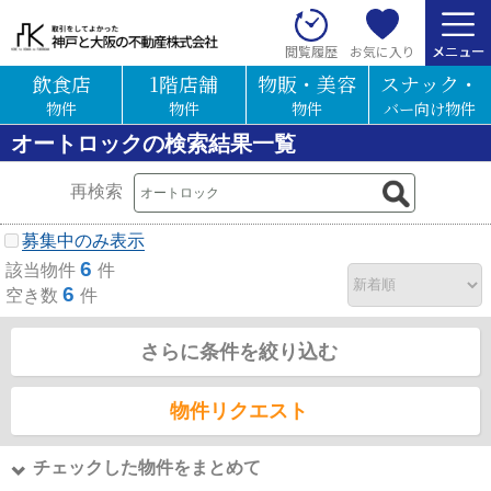
お気に入り
閲覧履歴
飲食店
1階店舗
物販・美容
スナック・
物件
物件
物件
バー向け物件
オートロックの検索結果一覧
再検索
募集中のみ表示
6
該当物件
件
6
空き数
件
さらに条件を絞り込む
物件リクエスト
チェックした物件をまとめて