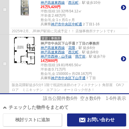
神戸高速東西線
「
西元町
」駅 徒歩10分
25
万
5,420
円
坪数/面積:
10.32坪/34.12㎡
坪単価:
2.48
万円
敷金/礼金:
1ヶ月/1ヶ月
兵庫県
神戸市中央区
中町通
２丁目1-16
2025年2月、JR神戸駅前に完成予定！！ 店舗事務所テナントです♪
賃貸｜事務所
神戸市中央区下山手通７丁目の事務所
神戸高速東西線
「
花隈
」駅 徒歩6分
神戸高速東西線
「
西元町
」駅 徒歩8分
神戸市西神・山手線
「
県庁前
」駅 徒歩7分
14
万
800
円
坪数/面積:
19.81坪/65.50㎡
坪単価:
0.71
万円
敷金/礼金:
150000ヶ月/28.16万円
兵庫県
神戸市中央区
下山手通
７丁目
阪急花隈駅徒歩5分‼ 1階で視認性抜群のオフィステナント 角部屋 OAフ
ロア ミニキッチン エアコン オートロック付き！
該当公開件数
6
件 空き数
6
件
1-6
件表示
チェックした物件をまとめて
検討リストに追加
お問い合わせ