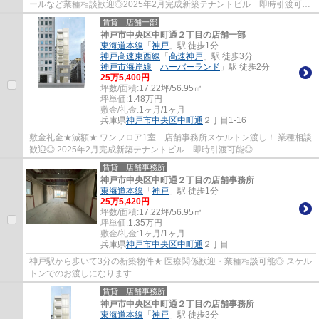
ールなど業種相談歓迎◎2025年2月完成新築テナントビル 即時引渡可能
◎ ぜひお気軽にお問い合わせください♪
賃貸｜店舗一部
神戸市中央区中町通２丁目の店舗一部
東海道本線
「
神戸
」駅 徒歩1分
神戸高速東西線
「
高速神戸
」駅 徒歩3分
神戸市海岸線
「
ハーバーランド
」駅 徒歩2分
25
万
5,400
円
坪数/面積:
17.22坪/56.95㎡
坪単価:
1.48
万円
敷金/礼金:
1ヶ月/1ヶ月
兵庫県
神戸市中央区
中町通
２丁目1-16
敷金礼金★減額★ ワンフロア1室 店舗事務所スケルトン渡し！ 業種相談
歓迎◎ 2025年2月完成新築テナントビル 即時引渡可能◎
賃貸｜店舗事務所
神戸市中央区中町通２丁目の店舗事務所
東海道本線
「
神戸
」駅 徒歩1分
25
万
5,420
円
坪数/面積:
17.22坪/56.95㎡
坪単価:
1.35
万円
敷金/礼金:
1ヶ月/1ヶ月
兵庫県
神戸市中央区
中町通
２丁目
神戸駅から歩いて3分の新築物件★ 医療関係歓迎・業種相談可能◎ スケル
トンでのお渡しになります
賃貸｜店舗事務所
神戸市中央区中町通２丁目の店舗事務所
東海道本線
「
神戸
」駅 徒歩3分