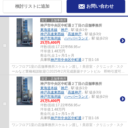
検討リストに追加
お問い合わせ
賃貸｜店舗事務所
神戸市中央区中町通２丁目の店舗事務所
東海道本線
「
神戸
」駅 徒歩1分
神戸高速東西線
「
高速神戸
」駅 徒歩3分
神戸市海岸線
「
ハーバーランド
」駅 徒歩2分
25
万
5,400
円
坪数/面積:
17.22坪/56.95㎡
坪単価:
1.48
万円
敷金/礼金:
1ヶ月/1ヶ月
兵庫県
神戸市中央区
中町通
２丁目1-16
ワンフロア1室の店舗事務所スケルトン渡し！美容室・クリニック・スク
ールなど業種相談歓迎◎2025年2月完成新築テナントビル 即時引渡可能
◎ ぜひお気軽にお問い合わせください♪
賃貸｜店舗事務所
神戸市中央区中町通２丁目の店舗事務所
東海道本線
「
神戸
」駅 徒歩1分
神戸高速東西線
「
高速神戸
」駅 徒歩3分
神戸市海岸線
「
ハーバーランド
」駅 徒歩2分
25
万
5,400
円
坪数/面積:
17.22坪/56.95㎡
坪単価:
1.48
万円
敷金/礼金:
1ヶ月/1ヶ月
兵庫県
神戸市中央区
中町通
２丁目1-16
ワンフロア1室の店舗事務所スケルトン渡し！美容室・クリニック・スク