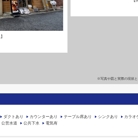
【
観】
※写真や図と実際の現状と
ダクトあり
カウンターあり
テーブル席あり
シンクあり
カラオ
公営水道
公共下水
電気有