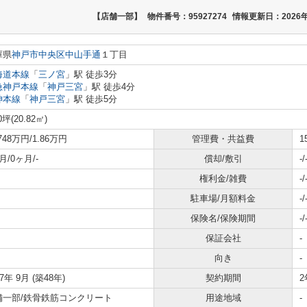
【店舗一部】
物件番号：95927274
情報更新日：2026年
庫県
神戸市中央区
中山手通
１丁目
海道本線
「
三ノ宮
」駅 徒歩3分
急神戸本線
「
神戸三宮
」駅 徒歩4分
神本線
「
神戸三宮
」駅 徒歩5分
0坪(20.82㎡)
.748万円/1.86万円
管理費・共益費
1
月/0ヶ月/-
償却/敷引
-/
権利金/雑費
-/
駐車場/月額料金
-/
保険名/保険期間
-/
保証会社
-
向き
-
77年 9月 (築48年)
契約期間
2
舗一部/鉄骨鉄筋コンクリート
用途地域
-