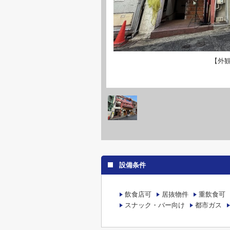
【外
設備条件
飲食店可
居抜物件
重飲食可
スナック・バー向け
都市ガス