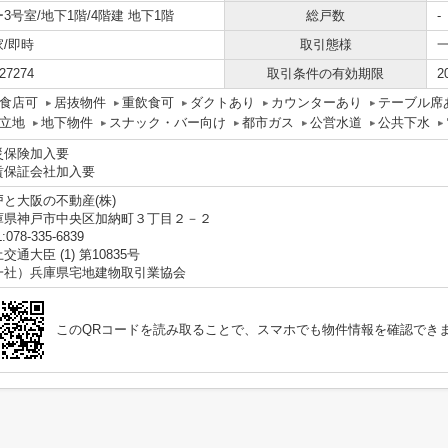
3号室/地下1階/4階建 地下1階
総戸数
-
家/即時
取引態様
27274
取引条件の有効期限
2
食店可
居抜物件
重飲食可
ダクトあり
カウンターあり
テーブル席
立地
地下物件
スナック・バー向け
都市ガス
公営水道
公共下水
災保険加入要
賃保証会社加入要
戸と大阪の不動産(株)
庫県神戸市中央区加納町３丁目２－２
:078-335-6839
交通大臣 (1) 第10835号
一社）兵庫県宅地建物取引業協会
このQRコードを読み取ることで、スマホでも物件情報を確認でき