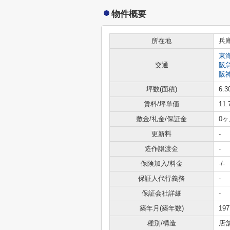
物件概要
所在地
兵
東
交通
阪
阪
坪数(面積)
6.3
賃料/坪単価
11
敷金/礼金/保証金
0ヶ
更新料
-
造作譲渡金
-
保険加入/料金
-/-
保証人代行義務
-
保証会社詳細
-
築年月(築年数)
19
種別/構造
店