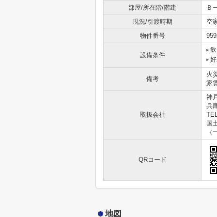
部屋/所在階/階建
Ｂー
現況/引渡時期
空
物件番号
959
飲
設備条件
好
火
備考
家
神
兵
取扱会社
TEL
国土
（
QRコード
地図