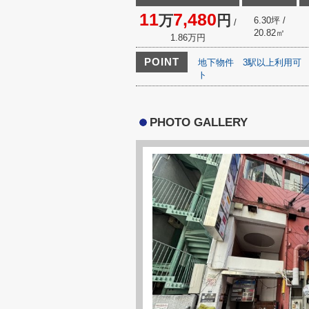
11
7,480
万
円
6.30坪 /
/
20.82㎡
1.86万円
POINT
地下物件
3駅以上利用可
ト
PHOTO GALLERY