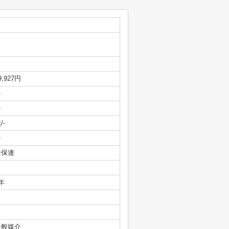
9,927円
-
-
/-
-
全保連
年
一般媒介