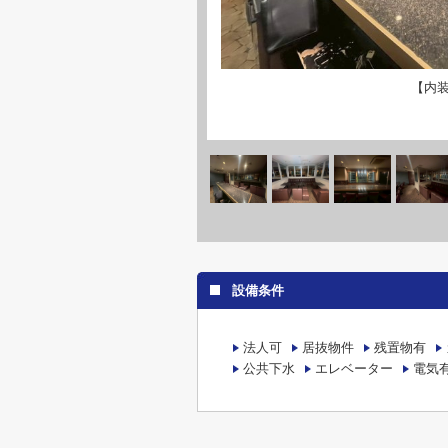
【内
設備条件
法人可
居抜物件
残置物有
公共下水
エレベーター
電気