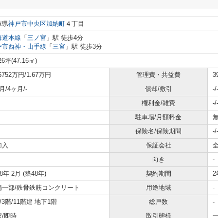
庫県
神戸市中央区
加納町
４丁目
海道本線
「
三ノ宮
」駅 徒歩4分
戸市西神・山手線
「
三宮
」駅 徒歩3分
26坪(47.16㎡)
.6752万円/1.67万円
管理費・共益費
3
月/4ヶ月/-
償却/敷引
-/
権利金/雑費
-/
駐車場/月額料金
無
保険名/保険期間
-/
加入
保証会社
向き
-
78年 2月 (築48年)
契約期間
2
舗一部/鉄骨鉄筋コンクリート
用途地域
-
7/3階/11階建 地下1階
総戸数
-
家/即時
取引態様