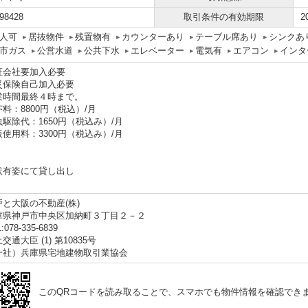
98428
取引条件の有効期限
2
人可
居抜物件
残置物有
カウンターあり
テーブル席あり
シンクあ
市ガス
公営水道
公共下水
エレベーター
電気有
エアコン
インタ
証会社要加入必要
災保険自己加入必要
業時間最終４時まで。
料：8800円（税込）/月
虫駆除代：1650円（税込み）/月
板使用料：3300円（税込み）/月
状有姿にて貸し出し
戸と大阪の不動産(株)
庫県神戸市中央区加納町３丁目２－２
:078-335-6839
交通大臣 (1) 第10835号
一社）兵庫県宅地建物取引業協会
このQRコードを読み取ることで、スマホでも物件情報を確認でき