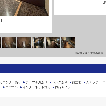
【
装】
※写真や図と実際の現状と
カウンターあり
テーブル席あり
シンクあり
好立地
スナック・バ
有
エアコン
インターネット対応
防犯カメラ