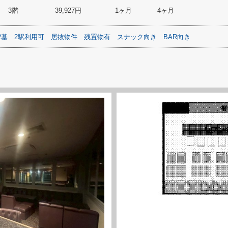
3階
39,927円
1ヶ月
4ヶ月
2基
2駅利用可
居抜物件
残置物有
スナック向き
BAR向き