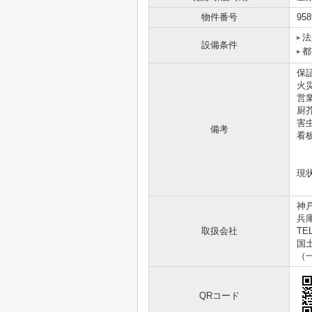
物件番号
958
法
設備条件
都
保
火
営
厨芥
害
備考
看
現
神
兵
取扱会社
TEL
国土
（
QRコード