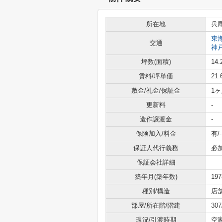
所在地
兵
東
交通
神
坪数(面積)
14.
賃料/坪単価
21
敷金/礼金/保証金
1ヶ
更新料
-
造作譲渡金
-
保険加入/料金
有/-
保証人代行義務
必
保証会社詳細
築年月(築年数)
19
種別/構造
店
部屋/所在階/階建
30
現況/引渡時期
空