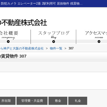
神戸市中央区加納町４丁目の賃貸物件307｜防犯カメラ エレベーター2基 2駅利用可 居抜物件 残置物有 スナック向き BAR向き｜神戸三宮のテナント・貸店舗・貸事務所なら神戸と大阪の不動産株式会社
なら神戸と大阪の不動産株式会社
>
物件一覧
>
307
貸物件 307
所在階
管理費・共益費
敷金
礼金