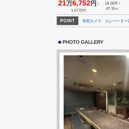
21
6,752
万
円
14.26坪 /
/
47.16㎡
1.67万円
POINT
防犯カメラ
エレベーター
PHOTO GALLERY