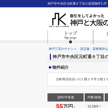
神戸三宮のテナント・貸店舗・貸事務所
神戸市中央区元町通６丁目の賃
物件紹介
元町商店街沿いの１階２６坪２階２
賃料/坪単価
坪数/面積
55
万円
52.59坪 /
/