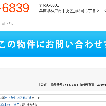
-6839
〒650-0001
兵庫県神戸市中央区加納町３丁目２－
日: 日・祝
【店舗】
物件番号：61839333
情報更新日：2026年
庫県
神戸市中央区
元町通
６丁目
海道本線
「
神戸
」駅 徒歩6分