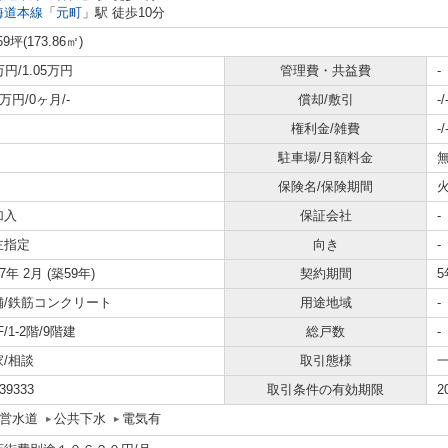
海道本線
「
元町
」駅 徒歩10分
59坪(173.86㎡)
万円/1.05万円
管理費・共益費
-
0万円/0ヶ月/-
償却/敷引
-/
権利金/雑費
-/
駐車場/月額料金
無
保険名/保険期間
火
加入
保証会社
-
主指定
向き
-
67年 2月 (築59年)
契約期間
5
舗/鉄筋コンクリート
用途地域
-
2F/1-2階/9階建
総戸数
-
家/相談
取引態様
39333
取引条件の有効期限
2
営水道
公共下水
電気有