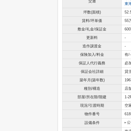
交通
東
坪数(面積)
52.
賃料/坪単価
55
敷金/礼金/保証金
60
更新料
-
造作譲渡金
-
保険加入/料金
有/-
保証人代行義務
必
保証会社詳細
貸
築年月(築年数)
19
種別/構造
店
部屋/所在階/階建
1-
現況/引渡時期
空
物件番号
618
公
設備条件