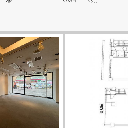
1-2階
-
600万円
0ヶ月