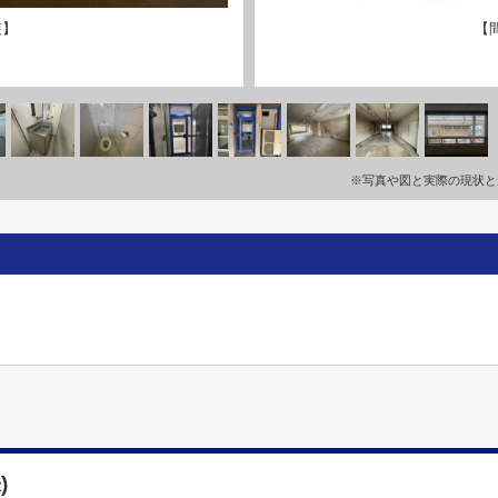
装】
【
※写真や図と実際の現状と
)