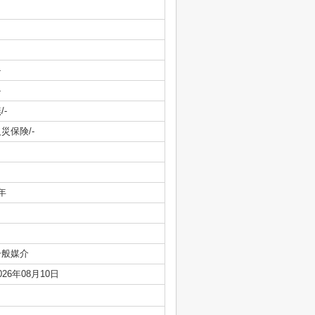
-
-
/-
災保険/-
年
一般媒介
026年08月10日