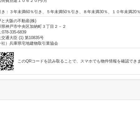
店街費別途１０６２０円/月
引き：３年未満60％引き、５年未満50％引き、８年未満30％、１０年未満20
戸と大阪の不動産(株)
庫県神戸市中央区加納町３丁目２－２
:078-335-6839
交通大臣 (1) 第10835号
一社）兵庫県宅地建物取引業協会
このQRコードを読み取ることで、スマホでも物件情報を確認でき