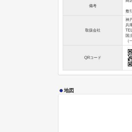
商
備考
敷
神
兵
取扱会社
TEL
国土
（
QRコード
地図