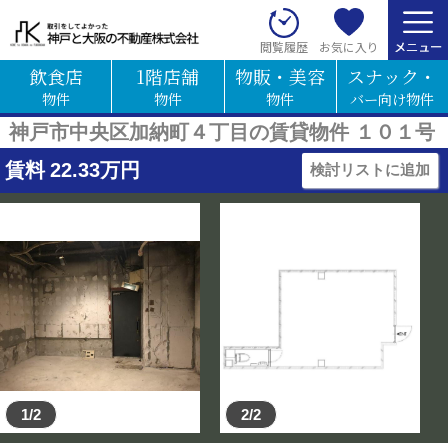
お気に入り
閲覧履歴
飲食店
1階店舗
物販・美容
スナック・
物件
物件
物件
バー向け物件
神戸市中央区加納町４丁目の賃貸物件 １０１号
賃料
22.33
万円
検討リストに追加
1/2
2/2