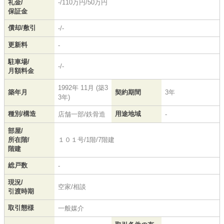
礼金/
-/110万円/50万円
保証金
償却/敷引
-/-
更新料
-
駐車場/
-/-
月額料金
1992年 11月 (築3
築年月
契約期間
3年
3年)
種別/構造
用途地域
店舗一部/鉄骨造
-
部屋/
所在階/
１０１号/1階/7階建
階建
総戸数
-
現況/
空家/相談
引渡時期
取引態様
一般媒介