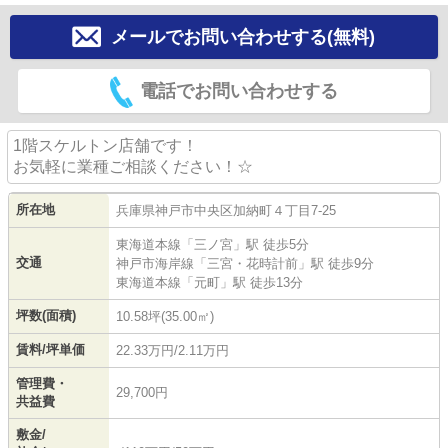
メールでお問い合わせする(無料)
電話でお問い合わせする
1階スケルトン店舗です！
お気軽に業種ご相談ください！☆
所在地
兵庫県
神戸市中央区
加納町
４丁目7-25
東海道本線
「
三ノ宮
」駅 徒歩5分
交通
神戸市海岸線
「
三宮・花時計前
」駅 徒歩9分
東海道本線
「
元町
」駅 徒歩13分
坪数(面積)
10.58坪(35.00㎡)
賃料/坪単価
22.33万円/2.11万円
管理費・
29,700円
共益費
敷金/