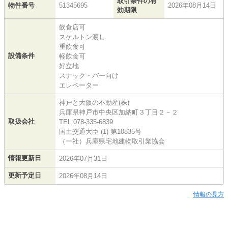
取引条件の有
物件番号
51345695
2026年08月14日
効期限
飲食店可
スケルトン渡し
重飲食可
設備条件
軽飲食可
好立地
スナック・バー向け
エレベーター
神戸と大阪の不動産(株)
兵庫県神戸市中央区加納町３丁目２－２
取扱会社
TEL:078-335-6839
国土交通大臣 (1) 第10835号
（一社）兵庫県宅地建物取引業協会
情報更新日
2026年07月31日
更新予定日
2026年08月14日
情報の見方