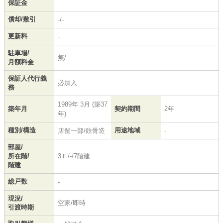
保証金
償却/敷引
-/-
更新料
-
駐車場/
無/-
月額料金
保証人代行義
必加入
務
1989年 3月 (築37
築年月
契約期間
2年
年)
種別/構造
用途地域
店舗一部/鉄骨造
-
部屋/
所在階/
3Ｆ/-/7階建
階建
総戸数
-
現況/
空家/即時
引渡時期