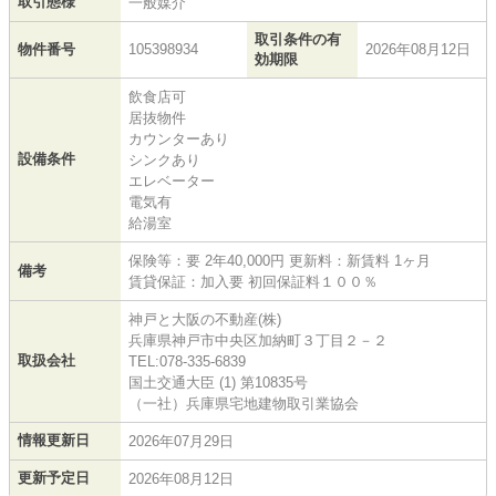
取引態様
一般媒介
取引条件の有
物件番号
105398934
2026年08月12日
効期限
飲食店可
居抜物件
カウンターあり
設備条件
シンクあり
エレベーター
電気有
給湯室
保険等：要 2年40,000円 更新料：新賃料 1ヶ⽉
備考
賃貸保証：加⼊要 初回保証料１００％
神戸と大阪の不動産(株)
兵庫県神戸市中央区加納町３丁目２－２
取扱会社
TEL:078-335-6839
国土交通大臣 (1) 第10835号
（一社）兵庫県宅地建物取引業協会
情報更新日
2026年07月29日
更新予定日
2026年08月12日