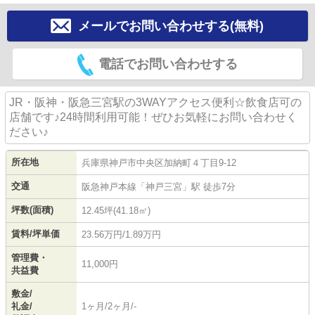
メールでお問い合わせする(無料)
電話でお問い合わせする
JR・阪神・阪急三宮駅の3WAYアクセス便利☆飲食店可の
店舗です♪24時間利用可能！ぜひお気軽にお問い合わせく
ださい♪
所在地
兵庫県
神戸市中央区
加納町
４丁目9-12
交通
阪急神戸本線
「
神戸三宮
」駅 徒歩7分
坪数(面積)
12.45坪(41.18㎡)
賃料/坪単価
23.56万円/1.89万円
管理費・
11,000円
共益費
敷金/
礼金/
1ヶ月/2ヶ月/-