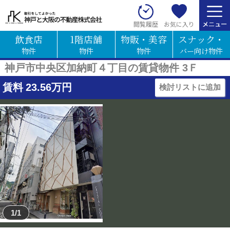
お気に入り
閲覧履歴
飲食店
1階店舗
物販・美容
スナック・
物件
物件
物件
バー向け物件
神戸市中央区加納町４丁目の賃貸物件 3Ｆ
賃料
23.56
万円
検討リストに追加
1/1