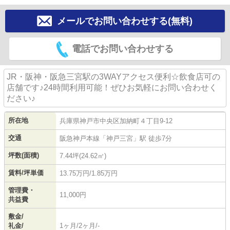
メールでお問い合わせする(無料)
電話でお問い合わせする
JR・阪神・阪急三宮駅の3WAYアクセス便利☆飲食店可の
店舗です♪24時間利用可能！ぜひお気軽にお問い合わせく
ださい♪
所在地
兵庫県
神戸市中央区
加納町
４丁目9-12
交通
阪急神戸本線
「
神戸三宮
」駅 徒歩7分
坪数(面積)
7.44坪(24.62㎡)
賃料/坪単価
13.75万円/1.85万円
管理費・
11,000円
共益費
敷金/
礼金/
1ヶ月/2ヶ月/-