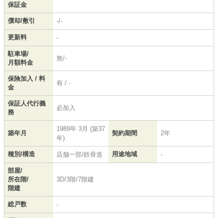
保証金
償却/敷引
-/-
更新料
-
駐車場/
無/-
月額料金
保険加入 / 料
有 / -
金
保証人代行義
必加入
務
1989年 3月 (築37
築年月
契約期間
2年
年)
種別/構造
用途地域
店舗一部/鉄骨造
-
部屋/
所在階/
3D/3階/7階建
階建
総戸数
-