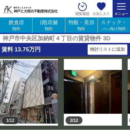
お気に入り
閲覧履歴
飲食店
1階店舗
物販・美容
スナック・
物件
物件
物件
バー向け物件
神戸市中央区加納町４丁目の賃貸物件 3D
賃料
13.75
万円
検討リストに追加
1/12
2/12