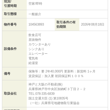
現況/
空家/即時
引渡時期
取引態様
一般媒介
取引条件の有
物件番号
104563893
2026年08月18日
効期限
飲食店可
居抜物件
カウンターあり
設備条件
シンクあり
エレベーター
電気有
給湯室
保険等：要 2年40,000円 更新料：新賃料 1ヶ⽉
備考
賃貸保証：加⼊要 初回保証料１００％
神戸と大阪の不動産(株)
兵庫県神戸市中央区加納町３丁目２－２
取扱会社
TEL:078-335-6839
国土交通大臣 (1) 第10835号
（一社）兵庫県宅地建物取引業協会