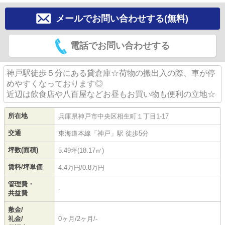
メールでお問い合わせする(無料)
電話でお問い合わせする
神戸駅徒歩５分にある貸倉庫☆荷物の搬出入の際、車が停
めやすくなっております◎
近辺は飲食店や八百屋などお昼もお買い物も便利の立地☆
所在地
兵庫県
神戸市中央区
相生町
１丁目1-17
交通
東海道本線
「
神戸
」駅 徒歩5分
坪数(面積)
5.49坪(18.17㎡)
賃料/坪単価
4.4万円/0.8万円
管理費・
-
共益費
敷金/
礼金/
0ヶ月/2ヶ月/-