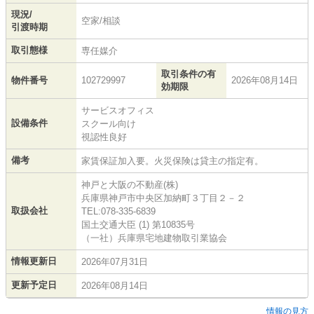
現況/
空家/相談
引渡時期
取引態様
専任媒介
取引条件の有
物件番号
102729997
2026年08月14日
効期限
サービスオフィス
設備条件
スクール向け
視認性良好
備考
家賃保証加入要。火災保険は貸主の指定有。
神戸と大阪の不動産(株)
兵庫県神戸市中央区加納町３丁目２－２
取扱会社
TEL:078-335-6839
国土交通大臣 (1) 第10835号
（一社）兵庫県宅地建物取引業協会
情報更新日
2026年07月31日
更新予定日
2026年08月14日
情報の見方