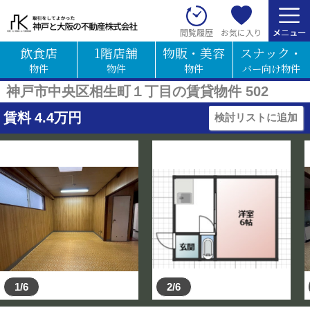
お気に入り
閲覧履歴
飲食店
1階店舗
物販・美容
スナック・
物件
物件
物件
バー向け物件
神戸市中央区相生町１丁目の賃貸物件 502
賃料
4.4
万円
検討リストに追加
1/6
2/6