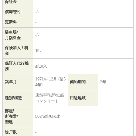
保証金
償却/敷引
-/-
更新料
-
駐車場/
-/-
月額料金
保険加入 / 料
有 / -
金
保証人代行義
必加入
務
1971年 12月 (築5
築年月
契約期間
2年
4年)
店舗事務所/鉄筋
種別/構造
用途地域
-
コンクリート
部屋/
所在階/
502/5階/6階建
階建
総戸数
-