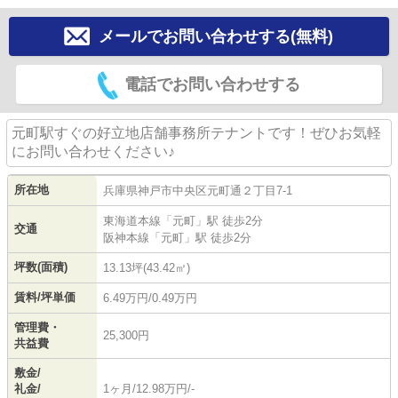
メールでお問い合わせする(無料)
電話でお問い合わせする
元町駅すぐの好立地店舗事務所テナントです！ぜひお気軽
にお問い合わせください♪
所在地
兵庫県
神戸市中央区
元町通
２丁目7-1
東海道本線
「
元町
」駅 徒歩2分
交通
阪神本線
「
元町
」駅 徒歩2分
坪数(面積)
13.13坪(43.42㎡)
賃料/坪単価
6.49万円/0.49万円
管理費・
25,300円
共益費
敷金/
礼金/
1ヶ月/12.98万円/-