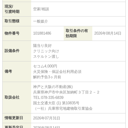
現況/
空家/相談
引渡時期
取引態様
一般媒介
取引条件の有
物件番号
101881486
2026年08月14日
効期限
陽当り良好
設備条件
クリニック向け
スケルトン渡し
セコム4,000円
備考
火災保険・保証会社利用必須
解約予告3ヶ月前
神戸と大阪の不動産(株)
兵庫県神戸市中央区加納町３丁目２－２
取扱会社
TEL:078-335-6839
国土交通大臣 (1) 第10835号
（一社）兵庫県宅地建物取引業協会
情報更新日
2026年07月31日
更新予定日
2026年08月14日