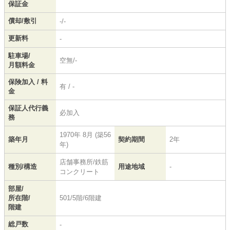
保証金
償却/敷引
-/-
更新料
-
駐車場/
空無/-
月額料金
保険加入 / 料
有 / -
金
保証人代行義
必加入
務
1970年 8月 (築56
築年月
契約期間
2年
年)
店舗事務所/鉄筋
種別/構造
用途地域
-
コンクリート
部屋/
所在階/
501/5階/6階建
階建
総戸数
-