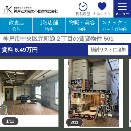
お気に入り
閲覧履歴
飲食店
1階店舗
物販・美容
スナック・
物件
物件
物件
バー向け物件
神戸市中央区元町通２丁目の賃貸物件 501
賃料
6.49
万円
検討リストに追加
1/11
2/11