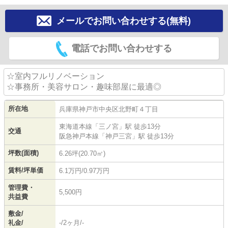
メールでお問い合わせする(無料)
電話でお問い合わせする
☆室内フルリノベーション
☆事務所・美容サロン・趣味部屋に最適◎
所在地
兵庫県
神戸市中央区
北野町
４丁目
東海道本線
「
三ノ宮
」駅 徒歩13分
交通
阪急神戸本線
「
神戸三宮
」駅 徒歩13分
坪数(面積)
6.26坪(20.70㎡)
賃料/坪単価
6.1万円/0.97万円
管理費・
5,500円
共益費
敷金/
礼金/
-/2ヶ月/-