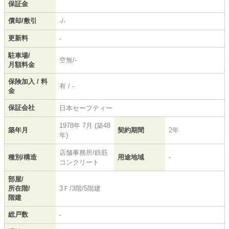
保証金
償却/敷引
-/-
更新料
-
駐車場/
空無/-
月額料金
保険加入 / 料
有 / -
金
保証会社
日本セーフティー
1978年 7月 (築48
築年月
契約期間
2年
年)
店舗事務所/鉄筋
種別/構造
用途地域
-
コンクリート
部屋/
所在階/
3Ｆ/3階/5階建
階建
総戸数
-