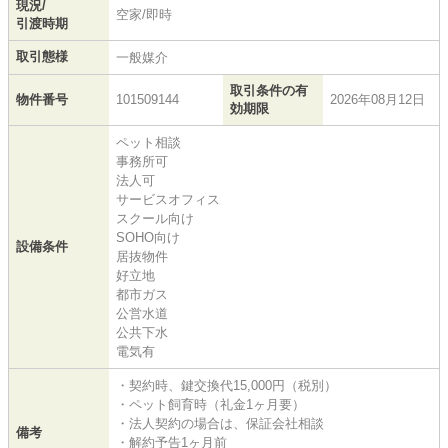
現況/
空家/即時
引渡時期
取引態様
一般媒介
取引条件の有
物件番号
101509144
2026年08月12日
効期限
ペット相談
事務所可
法人可
サービスオフィス
スクール向け
SOHO向け
設備条件
居抜物件
好立地
都市ガス
公営水道
公共下水
電気有
・契約時、鍵交換代15,000円（税別）
・ペット飼育時（礼金1ヶ月要）
・法人契約の場合は、保証会社相談
備考
・解約予告1ヶ月前