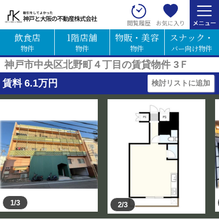
お気に入り
閲覧履歴
飲食店
1階店舗
物販・美容
スナック・
物件
物件
物件
バー向け物件
神戸市中央区北野町４丁目の賃貸物件 3Ｆ
賃料
6.1
万円
検討リストに追加
1/3
2/3