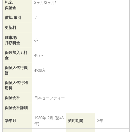
礼金/
2ヶ月/2ヶ月/-
保証金
償却/敷引
-/-
更新料
-
駐車場/
-/-
月額料金
保険加入 / 料
有 / -
金
保証人代行義
必加入
務
保証人代行利
用料
保証会社
日本セーフティー
保証会社詳細
1980年 2月 (築46
築年月
契約期間
3年
年)