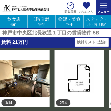
お気に入り
閲覧履歴
飲食店
1階店舗
物販・美容
スナック・
物件
物件
物件
バー向け物件
神戸市中央区北長狭通１丁目の賃貸物件 5B
賃料
21
万円
検討リストに追加
1/14
2/14