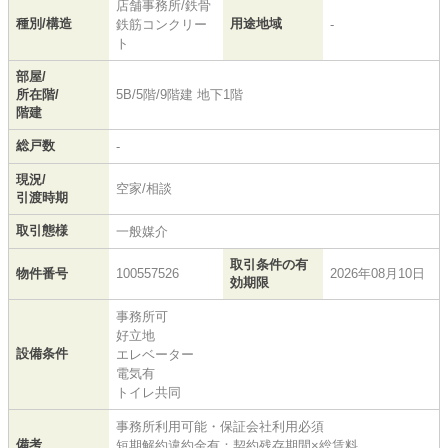
店舗事務所/鉄骨
種別/構造
用途地域
鉄筋コンクリー
-
ト
部屋/
所在階/
5B/5階/9階建 地下1階
階建
総戸数
-
現況/
空家/相談
引渡時期
取引態様
一般媒介
取引条件の有
物件番号
100557526
2026年08月10日
効期限
事務所可
好立地
設備条件
エレベーター
電気有
トイレ共同
事務所利用可能・保証会社利用必須
備考
短期解約違約金有：契約残存期間×総賃料