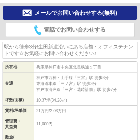
メールでお問い合わせする(無料)
電話でお問い合わせする
駅から徒歩3分!生田新道沿いにある店舗・オフィステナン
トです☆お気軽にお問い合わせください♪
所在地
兵庫県
神戸市中央区
北長狭通
１丁目
神戸市西神・山手線
「
三宮
」駅 徒歩3分
交通
東海道本線
「
三ノ宮
」駅 徒歩3分
神戸市海岸線
「
三宮・花時計前
」駅 徒歩7分
坪数(面積)
10.37坪(34.28㎡)
賃料/坪単価
21万円/2.03万円
管理費・
11,000円
共益費
敷金/