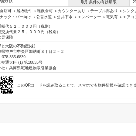
382318
取引条件の有効期限
2
食店可
居抜物件
軽飲食可
カウンターあり
テーブル席あり
シンク
ナック・バー向け
公営水道
公共下水
エレベーター
電気有
エアコ
看板代５２，０００円（税別）
鍵交換代要２５，０００円（税別）
火災保険
戸と大阪の不動産(株)
庫県神戸市中央区加納町３丁目２－２
:078-335-6839
交通大臣 (1) 第10835号
一社）兵庫県宅地建物取引業協会
このQRコードを読み取ることで、スマホでも物件情報を確認でき