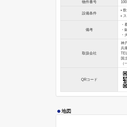
物件番号
100
飲
設備条件
ス
・
備考
・
・
神
兵
取扱会社
TEL
国土
（
QRコード
地図