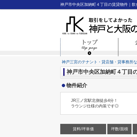
神戸三宮のテナント・貸店舗・貸事務所
神戸市中央区加納町４丁目
物件紹介
JR三ノ宮駅北側徒歩4分！
ラウンジ仕様の内装です◎
賃料/坪単価
坪数/面積