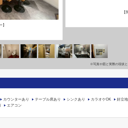
【
ー】
※写真や図と実際の現状と
カウンターあり
テーブル席あり
シンクあり
カラオケOK
好立地
有
エアコン