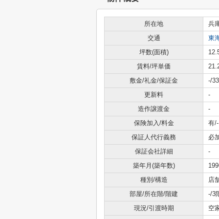
所在地
兵
交通
東
坪数(面積)
12.
賃料/坪単価
21
敷金/礼金/保証金
-/
更新料
-
造作譲渡金
-
保険加入/料金
有/-
保証人代行義務
必
保証会社詳細
-
築年月(築年数)
19
種別/構造
店
部屋/所在階/階建
-/
現況/引渡時期
空