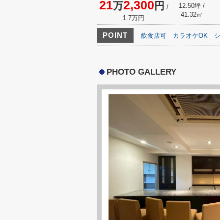
21
2,300
万
円
12.50坪 /
/
41.32㎡
1.7万円
POINT
飲食店可
カラオケOK
PHOTO GALLERY