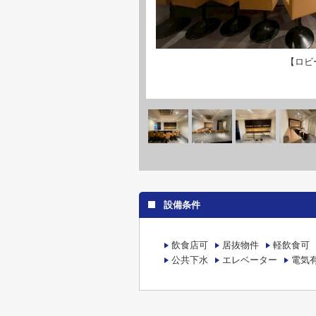
【ロビ
設備条件
飲食店可
居抜物件
軽飲食可
公共下水
エレベーター
電気