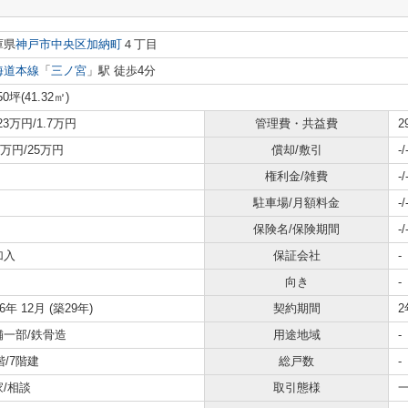
庫県
神戸市中央区
加納町
４丁目
海道本線
「
三ノ宮
」駅 徒歩4分
50坪(41.32㎡)
.23万円/1.7万円
管理費・共益費
2
33万円/25万円
償却/敷引
-/
権利金/雑費
-/
駐車場/月額料金
-/
保険名/保険期間
-/
加入
保証会社
-
向き
-
96年 12月 (築29年)
契約期間
2
舗一部/鉄骨造
用途地域
-
3階/7階建
総戸数
-
家/相談
取引態様