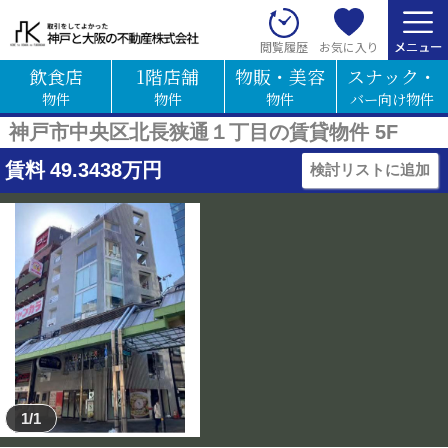
お気に入り
閲覧履歴
飲食店
1階店舗
物販・美容
スナック・
物件
物件
物件
バー向け物件
神戸市中央区北長狭通１丁目の賃貸物件 5F
賃料
49.3438
万円
検討リストに追加
1/1