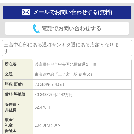
メールでお問い合わせする(無料)
電話でお問い合わせする
三宮中心部にある通称サンキタ通にある店舗となりま
す！！
所在地
兵庫県
神戸市中央区
北長狭通
１丁目
交通
東海道本線
「
三ノ宮
」駅 徒歩5分
坪数(面積)
20.38坪(67.40㎡)
賃料/坪単価
49.3438万円/2.42万円
管理費・
52,470円
共益費
敷金/
礼金/
10ヶ月/0ヶ月/-
保証金