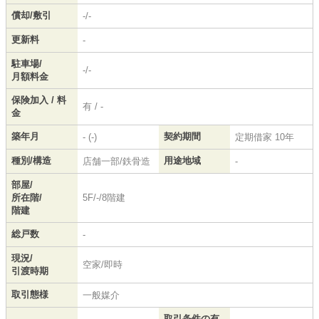
償却/敷引
-/-
更新料
-
駐車場/
-/-
月額料金
保険加入 / 料
有 / -
金
築年月
契約期間
- (-)
定期借家 10年
種別/構造
用途地域
店舗一部/鉄骨造
-
部屋/
所在階/
5F/-/8階建
階建
総戸数
-
現況/
空家/即時
引渡時期
取引態様
一般媒介
取引条件の有