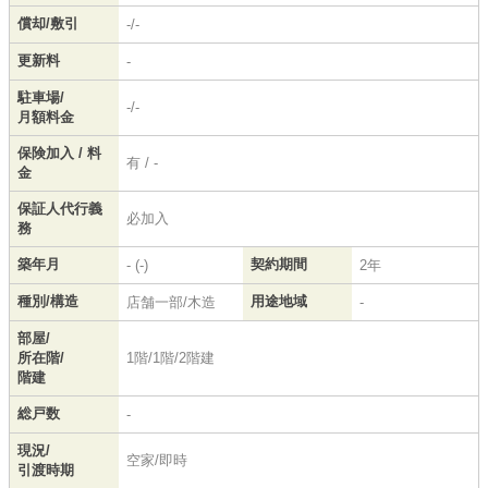
償却/敷引
-/-
更新料
-
駐車場/
-/-
月額料金
保険加入 / 料
有 / -
金
保証人代行義
必加入
務
築年月
契約期間
- (-)
2年
種別/構造
用途地域
店舗一部/木造
-
部屋/
所在階/
1階/1階/2階建
階建
総戸数
-
現況/
空家/即時
引渡時期