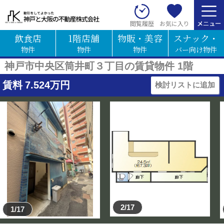
お気に入り
閲覧履歴
飲食店
1階店舗
物販・美容
スナック・
物件
物件
物件
バー向け物件
神戸市中央区筒井町３丁目の賃貸物件 1階
賃料
7.524
万円
検討リストに追加
2/17
1/17