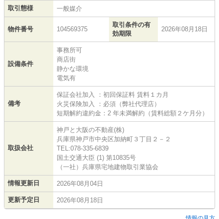
取引態様
一般媒介
取引条件の有
物件番号
104569375
2026年08月18日
効期限
事務所可
商店街
設備条件
静かな環境
電気有
保証会社加入 ：初回保証料 賃料１カ月
備考
火災保険加入 ：必須（弊社代理店）
短期解約違約金：2 年未満解約（賃料総額２ケ月分）
神戸と大阪の不動産(株)
兵庫県神戸市中央区加納町３丁目２－２
取扱会社
TEL:078-335-6839
国土交通大臣 (1) 第10835号
（一社）兵庫県宅地建物取引業協会
情報更新日
2026年08月04日
更新予定日
2026年08月18日
情報の見方