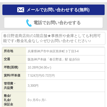
メールでお問い合わせする(無料)
電話でお問い合わせする
春日野道商店街の1階店舗★事務所や倉庫としても利用可
能です♪敷金礼金なし☆ぜひお問い合わせください♪
所在地
兵庫県
神戸市中央区
筒井町
３丁目3-4
交通
阪急神戸本線
「
春日野道
」駅 徒歩5分
坪数(面積)
10.28坪(34.00㎡)
賃料/坪単価
7.524万円/0.73万円
管理費・
3,300円
共益費
敷金/
礼金/
0ヶ月/0ヶ月/-
保証金