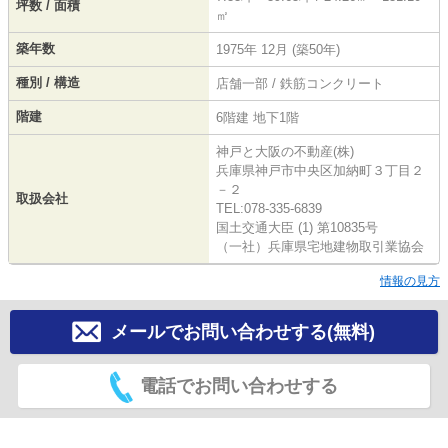
坪数 / 面積
㎡
築年数
1975年 12月 (築50年)
種別 / 構造
店舗一部 / 鉄筋コンクリート
階建
6階建 地下1階
神戸と大阪の不動産(株)
兵庫県神戸市中央区加納町３丁目２
－２
取扱会社
TEL:078-335-6839
国土交通大臣 (1) 第10835号
（一社）兵庫県宅地建物取引業協会
情報の見方
メールでお問い合わせする(無料)
電話でお問い合わせする