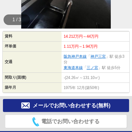
1 / 3
賃料
14.212万円～44万円
坪単価
1.11万円～1.94万円
阪急神戸本線
「
神戸三宮
」駅 徒歩3
交通
分
東海道本線
「
三ノ宮
」駅 徒歩5分
間取り(面積)
-(24.26㎡～131.10㎡)
築年月
1975年 12月(築50年)
メールでお問い合わせする(無料)
電話でお問い合わせする