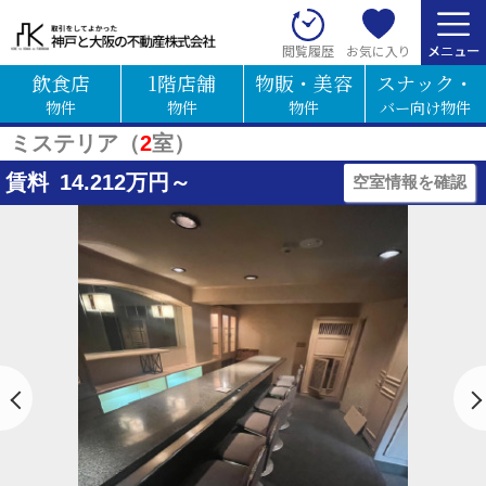
お気に入り
閲覧履歴
飲食店
1階店舗
物販・美容
スナック・
物件
物件
物件
バー向け物件
ミステリア（
2
室）
賃料
14.212
万円～
空室情報を確認