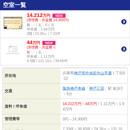
空室一覧
14.212
万
円
NEW
(管理費・共益費 14,300円)
敷：-｜礼：0ヶ月
坪単価：
1.94
万円
2階 / 24.26㎡ / 7.33坪
44
万
円
NEW
(管理費・共益費 -)
敷：-｜礼：-
坪単価：
1.11
万円
4-5階 / 131.10㎡ / 39.65坪
兵庫県
神戸市中央区
中山手通
１丁目6
所在地
-22
阪急神戸本線
「
神戸三宮
」駅 徒歩3
交通
～5分
14.212万円～44万円
/ 1.11万円～1.9
賃料 / 坪単価
4万円
管理費等
0円～14,300円
7.33坪～39.65坪 / 24.26㎡～131.10