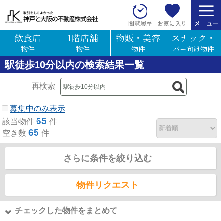
お気に入り
閲覧履歴
飲食店
1階店舗
物販・美容
スナック・
物件
物件
物件
バー向け物件
駅徒歩10分以内の検索結果一覧
再検索
募集中のみ表示
65
該当物件
件
65
空き数
件
さらに条件を絞り込む
物件リクエスト
チェックした物件をまとめて