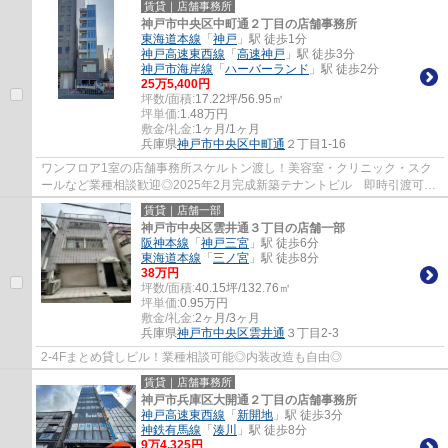
賃貸｜店舗事務所
神戸市中央区中町通２丁目の店舗事務所
東海道本線
「
神戸
」駅 徒歩1分
神戸高速東西線
「
高速神戸
」駅 徒歩3分
神戸市海岸線
「
ハーバーランド
」駅 徒歩2分
25
万
5,400
円
坪数/面積:
17.22坪/56.95㎡
坪単価:
1.48
万円
敷金/礼金:
1ヶ月/1ヶ月
兵庫県
神戸市中央区
中町通
２丁目1-16
ワンフロア1室の店舗事務所スケルトン渡し！美容室・クリニック・スク
ールなど業種相談歓迎◎2025年2月完成新築テナントビル 即時引渡可能
◎ ぜひお気軽にお問い合わせください♪
賃貸｜店舗一部
神戸市中央区雲井通３丁目の店舗一部
阪神本線
「
神戸三宮
」駅 徒歩6分
東海道本線
「
三ノ宮
」駅 徒歩8分
38
万円
坪数/面積:
40.15坪/132.76㎡
坪単価:
0.95
万円
敷金/礼金:
2ヶ月/3ヶ月
兵庫県
神戸市中央区
雲井通
３丁目2-3
2-4Fまとめ貸しビル！業種相談可能◎内装改造も自由◎
賃貸｜店舗事務所
神戸市兵庫区大開通２丁目の店舗事務所
神戸高速東西線
「
新開地
」駅 徒歩3分
神鉄有馬線
「
湊川
」駅 徒歩8分
9
万
4,325
円