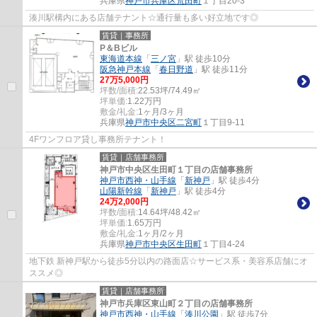
兵庫県
神戸市兵庫区
荒田町
１丁目20-3
湊川駅構内にある店舗テナント☆通行量も多い好立地です◎
賃貸｜事務所
P＆Bビル
東海道本線
「
三ノ宮
」駅 徒歩10分
阪急神戸本線
「
春日野道
」駅 徒歩11分
27
万
5,000
円
坪数/面積:
22.53坪/74.49㎡
坪単価:
1.22
万円
敷金/礼金:
1ヶ月/3ヶ月
兵庫県
神戸市中央区
二宮町
１丁目9-11
4Fワンフロア貸し事務所テナント！
賃貸｜店舗事務所
神戸市中央区生田町１丁目の店舗事務所
神戸市西神・山手線
「
新神戸
」駅 徒歩4分
山陽新幹線
「
新神戸
」駅 徒歩4分
24
万
2,000
円
坪数/面積:
14.64坪/48.42㎡
坪単価:
1.65
万円
敷金/礼金:
1ヶ月/2ヶ月
兵庫県
神戸市中央区
生田町
１丁目4-24
地下鉄 新神戸駅から徒歩5分以内の路面店☆サービス系・美容系店舗にオ
ススメ◎
賃貸｜店舗事務所
神戸市兵庫区東山町２丁目の店舗事務所
神戸市西神・山手線
「
湊川公園
」駅 徒歩7分