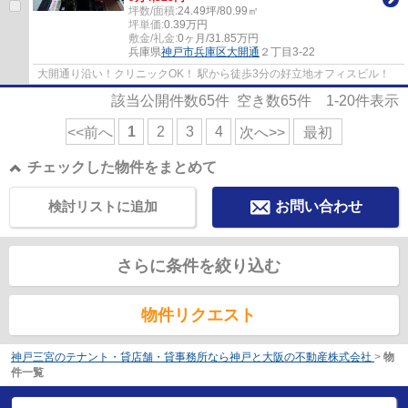
坪数/面積:
24.49坪/80.99㎡
坪単価:
0.39
万円
敷金/礼金:
0ヶ月/31.85万円
兵庫県
神戸市兵庫区
大開通
２丁目3-22
大開通り沿い！クリニックOK！ 駅から徒歩3分の好立地オフィスビル！
該当公開件数
65
件 空き数
65
件
1-20
件表示
1
2
3
4
<<前へ
次へ>>
最初
チェックした物件をまとめて
検討リストに追加
お問い合わせ
さらに条件を絞り込む
物件リクエスト
神戸三宮のテナント・貸店舗・貸事務所なら神戸と大阪の不動産株式会社
>
物
件一覧