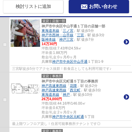
検討リストに追加
お問い合わせ
賃貸｜店舗一部
神戸市中央区中山手通１丁目の店舗一部
東海道本線
「
三ノ宮
」駅 徒歩5分
神戸市西神・山手線
「
三宮
」駅 徒歩3分
阪神本線
「
神戸三宮
」駅 徒歩7分
14
万
30
円
坪数/面積:
7.43坪/24.59㎡
坪単価:
1.88
万円
敷金/礼金:
0ヶ月/0ヶ月
兵庫県
神戸市中央区
中山手通
１丁目1-9
三宮駅徒歩5分でアクセス抜群！飲食店としても利用可能です♪
賃貸｜事務所
神戸市中央区元町通５丁目の事務所
神戸高速東西線
「
花隈
」駅 徒歩2分
神戸高速東西線
「
西元町
」駅 徒歩3分
東海道本線
「
神戸
」駅 徒歩10分
26
万
4,000
円
坪数/面積:
44.16坪/146.00㎡
坪単価:
0.6
万円
敷金/礼金:
2ヶ月/2ヶ月
兵庫県
神戸市中央区
元町通
５丁目
最上階ワンフロア貸し！住居可能事務所テナントです◎
賃貸｜事務所