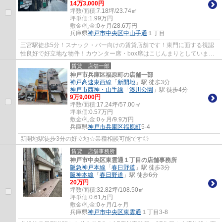
14
万
3,000
円
坪数/面積:
7.18坪/23.74㎡
坪単価:
1.99
万円
敷金/礼金:
0ヶ月/28.6万円
兵庫県
神戸市中央区
中山手通
１丁目
三宮駅徒歩5分！スナック・バー向けの賃貸店舗です！東門に面する視認
性良好で好立地な物件！カウンター席・box席はこじんまりとしています♪
ぜひお気軽にお問い合わせください♪
賃貸｜店舗一部
神戸市兵庫区福原町の店舗一部
神戸高速東西線
「
新開地
」駅 徒歩3分
神戸市西神・山手線
「
湊川公園
」駅 徒歩4分
9
万
9,000
円
坪数/面積:
17.24坪/57.00㎡
坪単価:
0.57
万円
敷金/礼金:
0ヶ月/9.9万円
兵庫県
神戸市兵庫区
福原町
5-4
新開地駅徒歩3分の好立地☆業種相談可能です◎
賃貸｜店舗事務所
神戸市中央区東雲通１丁目の店舗事務所
阪急神戸本線
「
春日野道
」駅 徒歩3分
阪神本線
「
春日野道
」駅 徒歩6分
20
万円
坪数/面積:
32.82坪/108.50㎡
坪単価:
0.61
万円
敷金/礼金:
0ヶ月/1ヶ月
兵庫県
神戸市中央区
東雲通
１丁目3-8