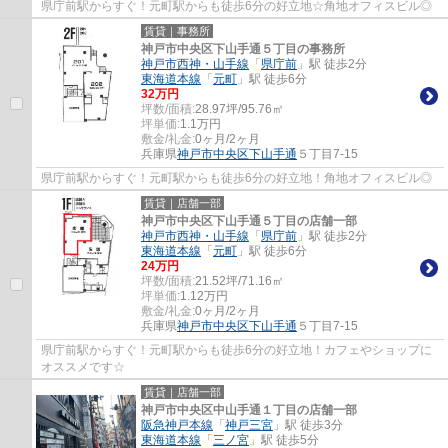
県庁前駅からすぐ！元町駅からも徒歩6分の好立地☆角地オフィスビル◎
賃貸｜事務所
神戸市中央区下山手通５丁目の事務所
神戸市西神・山手線
「
県庁前
」駅 徒歩2分
東海道本線
「
元町
」駅 徒歩6分
32
万円
坪数/面積:
28.97坪/95.76㎡
坪単価:
1.1
万円
敷金/礼金:
0ヶ月/2ヶ月
兵庫県
神戸市中央区
下山手通
５丁目7-15
県庁前駅からすぐ！元町駅からも徒歩6分の好立地！角地オフィスビル◎
賃貸｜店舗一部
神戸市中央区下山手通５丁目の店舗一部
神戸市西神・山手線
「
県庁前
」駅 徒歩2分
東海道本線
「
元町
」駅 徒歩6分
24
万円
坪数/面積:
21.52坪/71.16㎡
坪単価:
1.12
万円
敷金/礼金:
0ヶ月/2ヶ月
兵庫県
神戸市中央区
下山手通
５丁目7-15
県庁前駅からすぐ！元町駅からも徒歩6分の好立地！カフェやショップに
オススメです☆
賃貸｜店舗一部
神戸市中央区中山手通１丁目の店舗一部
阪急神戸本線
「
神戸三宮
」駅 徒歩3分
東海道本線
「
三ノ宮
」駅 徒歩5分