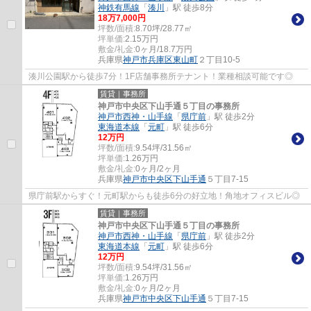
神鉄有馬線
「
湊川
」駅 徒歩8分
18
万
7,000
円
坪数/面積:
8.70坪/28.77㎡
坪単価:
2.15
万円
敷金/礼金:
0ヶ月/18.7万円
兵庫県
神戸市兵庫区
東山町
２丁目10-5
湊川公園駅から徒歩7分！1F店舗事務所テナント！業種相談可能です◎
賃貸｜事務所
神戸市中央区下山手通５丁目の事務所
神戸市西神・山手線
「
県庁前
」駅 徒歩2分
東海道本線
「
元町
」駅 徒歩6分
12
万円
坪数/面積:
9.54坪/31.56㎡
坪単価:
1.26
万円
敷金/礼金:
0ヶ月/2ヶ月
兵庫県
神戸市中央区
下山手通
５丁目7-15
県庁前駅からすぐ！元町駅からも徒歩6分の好立地！角地オフィスビル◎
賃貸｜事務所
神戸市中央区下山手通５丁目の事務所
神戸市西神・山手線
「
県庁前
」駅 徒歩2分
東海道本線
「
元町
」駅 徒歩6分
12
万円
坪数/面積:
9.54坪/31.56㎡
坪単価:
1.26
万円
敷金/礼金:
0ヶ月/2ヶ月
兵庫県
神戸市中央区
下山手通
５丁目7-15