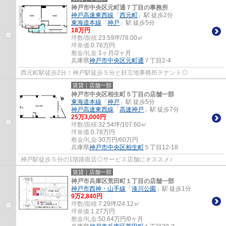
神戸市中央区元町通７丁目の事務所
神戸高速東西線
「
西元町
」駅 徒歩2分
東海道本線
「
神戸
」駅 徒歩5分
18
万円
坪数/面積:
23.59坪/78.00㎡
坪単価:
0.76
万円
敷金/礼金:
1ヶ月/2ヶ月
兵庫県
神戸市中央区
元町通
７丁目2-4
西元町駅徒歩2分！神戸駅徒歩５分と好立地事務所テナント◎
賃貸｜店舗一部
神戸市中央区相生町５丁目の店舗一部
東海道本線
「
神戸
」駅 徒歩5分
神戸高速東西線
「
高速神戸
」駅 徒歩7分
25
万
3,000
円
坪数/面積:
32.54坪/107.60㎡
坪単価:
0.78
万円
敷金/礼金:
30万円/60万円
兵庫県
神戸市中央区
相生町
５丁目12-18
神戸駅徒歩５分の1階路面店◎サービス店舗にオススメ♪
賃貸｜店舗一部
神戸市兵庫区荒田町１丁目の店舗一部
神戸市西神・山手線
「
湊川公園
」駅 徒歩1分
9
万
2,840
円
坪数/面積:
7.29坪/24.12㎡
坪単価:
1.27
万円
敷金/礼金:
50.64万円/0ヶ月