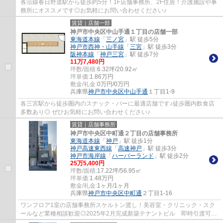
各沿線春日野道駅から徒歩約5分！1F店舗事務所、2F住居！介護施設や事
務所にオススメです◎お気軽にお問い合わせください♪
賃貸｜店舗一部
神戸市中央区中山手通１丁目の店舗一部
東海道本線
「
三ノ宮
」駅 徒歩5分
神戸市西神・山手線
「
三宮
」駅 徒歩3分
阪神本線
「
神戸三宮
」駅 徒歩7分
11
万
7,480
円
坪数/面積:
6.32坪/20.92㎡
坪単価:
1.86
万円
敷金/礼金:
0万円/0万円
兵庫県
神戸市中央区
中山手通
１丁目1-9
各三宮駅から徒歩圏内のスナック・バーに最適店舗です♪徒歩圏内飲食店
多数あり◎ ぜひお気軽にお問い合わせください♪
賃貸｜店舗事務所
神戸市中央区中町通２丁目の店舗事務所
東海道本線
「
神戸
」駅 徒歩1分
神戸高速東西線
「
高速神戸
」駅 徒歩3分
神戸市海岸線
「
ハーバーランド
」駅 徒歩2分
25
万
5,400
円
坪数/面積:
17.22坪/56.95㎡
坪単価:
1.48
万円
敷金/礼金:
1ヶ月/1ヶ月
兵庫県
神戸市中央区
中町通
２丁目1-16
ワンフロア1室の店舗事務所スケルトン渡し！美容室・クリニック・スク
ールなど業種相談歓迎◎2025年2月完成新築テナントビル 即時引渡可能
◎ ぜひお気軽にお問い合わせください♪