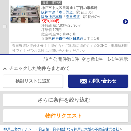
賃貸｜事務所
神戸市中央区日暮通１丁目の事務所
阪神本線
「
春日野道
」駅 徒歩3分
阪急神戸本線
「
春日野道
」駅 徒歩7分
7
万
8,000
円
坪数/面積:
7.83坪/25.90㎡
坪単価:
1
万円
敷金/礼金:
0ヶ月/0ヶ月
兵庫県
神戸市中央区
日暮通
１丁目1-6
春日野道駅徒歩３分！！ 静かな住宅地商店街の近く☆SOHO・事務所利用
可です！ ぜひお気軽にお問い合わせください♪
該当公開件数
1
件 空き数
1
件
1-1
件表示
チェックした物件をまとめて
検討リストに追加
お問い合わせ
さらに条件を絞り込む
物件リクエスト
神戸三宮のテナント・貸店舗・貸事務所なら神戸と大阪の不動産株式会社
>