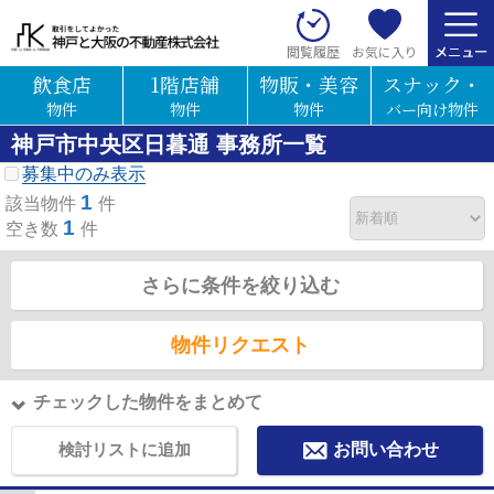
お気に入り
閲覧履歴
飲食店
1階店舗
物販・美容
スナック・
物件
物件
物件
バー向け物件
神戸市中央区日暮通 事務所一覧
募集中のみ表示
1
該当物件
件
1
空き数
件
さらに条件を絞り込む
物件リクエスト
チェックした物件をまとめて
検討リストに追加
お問い合わせ