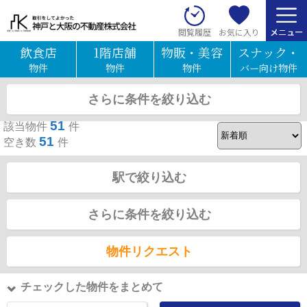
お気に入り
閲覧履歴
飲食店
1階店舗
物販・美容
スナック・
物件
物件
物件
バー向け物件
JR東海道本線の駅選択画面
さらに条件を絞り込む
募集中のみ表示
51
該当物件
件
51
空き数
件
駅で絞り込む
さらに条件を絞り込む
物件リクエスト
チェックした物件をまとめて