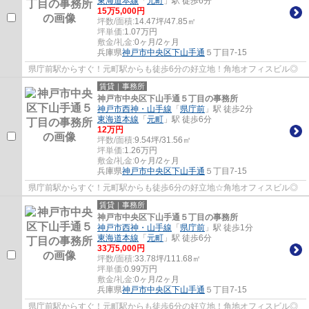
東海道本線
「
元町
」駅 徒歩6分
15
万
5,000
円
坪数/面積:
14.47坪/47.85㎡
坪単価:
1.07
万円
敷金/礼金:
0ヶ月/2ヶ月
兵庫県
神戸市中央区
下山手通
５丁目7-15
県庁前駅からすぐ！元町駅からも徒歩6分の好立地！角地オフィスビル◎
賃貸｜事務所
神戸市中央区下山手通５丁目の事務所
神戸市西神・山手線
「
県庁前
」駅 徒歩2分
東海道本線
「
元町
」駅 徒歩6分
12
万円
坪数/面積:
9.54坪/31.56㎡
坪単価:
1.26
万円
敷金/礼金:
0ヶ月/2ヶ月
兵庫県
神戸市中央区
下山手通
５丁目7-15
県庁前駅からすぐ！元町駅からも徒歩6分の好立地☆角地オフィスビル◎
賃貸｜事務所
神戸市中央区下山手通５丁目の事務所
神戸市西神・山手線
「
県庁前
」駅 徒歩1分
東海道本線
「
元町
」駅 徒歩6分
33
万
5,000
円
坪数/面積:
33.78坪/111.68㎡
坪単価:
0.99
万円
敷金/礼金:
0ヶ月/2ヶ月
兵庫県
神戸市中央区
下山手通
５丁目7-15
県庁前駅からすぐ！元町駅からも徒歩6分の好立地！角地オフィスビル◎