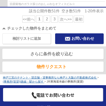
旧居留地のガラス張りのおしゃれなオフィスビル☆
該当公開件数
51
件 空き数
51
件
1-20
件表示
1
2
3
<<前へ
次へ>>
最初
チェックした物件をまとめて
検討リストに追加
お問い合わせ
さらに条件を絞り込む
物件リクエスト
神戸三宮のテナント・貸店舗・貸事務所なら神戸と大阪の不動産株式会社
>
(事務所(賃貸))路線・駅から探す
>
JR東海道本線の事務所(賃貸)
電話でお問い合わせ