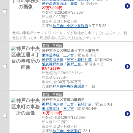
神戸高速東西線
「
花隈
」駅 徒歩6分
27
万
5,000
円
坪数/面積:
29.58坪/97.80㎡
坪単価:
0.93
万円
敷金/礼金:
3ヶ月/2ヶ月
兵庫県
神戸市中央区
北長狭通
５丁目5-22
元町の事務所テナント◎ パーキングが敷地から出てすぐにあるので、利
便性が高いです♪ 周辺環境の充実した好立地テナント☆
賃貸｜事務所
神戸市中央区磯辺通４丁目の事務所
東海道本線
「
三ノ宮
」駅 徒歩10分
神戸市海岸線
「
三宮・花時計前
」駅 徒歩3分
阪急神戸本線
「
神戸三宮
」駅 徒歩10分
6
万
4,267
円
坪数/面積:
7.78坪/25.75㎡
坪単価:
0.83
万円
敷金/礼金:
30万円/30万円
兵庫県
神戸市中央区
磯辺通
４丁目
賃貸｜事務所
神戸市中央区東町の事務所
神戸市海岸線
「
三宮・花時計前
」駅 徒歩8分
東海道本線
「
三ノ宮
」駅 徒歩14分
31
万
9,000
円
坪数/面積:
34.39坪/113.69㎡
坪単価:
0.93
万円
敷金/礼金:
3ヶ月/3ヶ月
兵庫県
神戸市中央区
東町
123-1