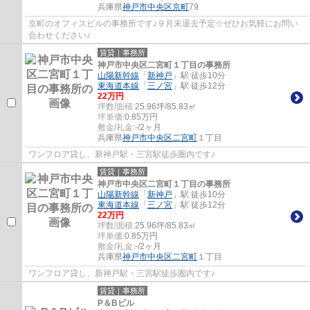
兵庫県
神戸市中央区
京町
79
京町のオフィスビルの事務所です♪９月末退去予定☆ぜひお気軽にお問い
合わせください♪
賃貸｜事務所
神戸市中央区二宮町１丁目の事務所
山陽新幹線
「
新神戸
」駅 徒歩10分
東海道本線
「
三ノ宮
」駅 徒歩12分
22
万円
坪数/面積:
25.96坪/85.83㎡
坪単価:
0.85
万円
敷金/礼金:
-/2ヶ月
兵庫県
神戸市中央区
二宮町
１丁目
ワンフロア貸し、新神戸駅・三宮駅徒歩圏内です♪
賃貸｜事務所
神戸市中央区二宮町１丁目の事務所
山陽新幹線
「
新神戸
」駅 徒歩10分
東海道本線
「
三ノ宮
」駅 徒歩12分
22
万円
坪数/面積:
25.96坪/85.83㎡
坪単価:
0.85
万円
敷金/礼金:
-/2ヶ月
兵庫県
神戸市中央区
二宮町
１丁目
ワンフロア貸し、新神戸駅・三宮駅徒歩圏内です♪
賃貸｜事務所
P＆Bビル