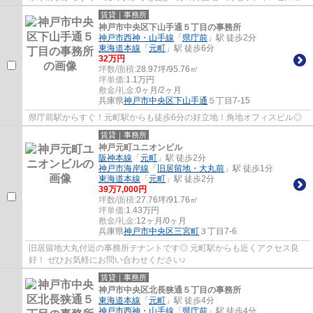
賃貸｜事務所
神戸市中央区下山手通５丁目の事務所
神戸市西神・山手線
「
県庁前
」駅 徒歩2分
東海道本線
「
元町
」駅 徒歩6分
32
万円
坪数/面積:
28.97坪/95.76㎡
坪単価:
1.1
万円
敷金/礼金:
0ヶ月/2ヶ月
兵庫県
神戸市中央区
下山手通
５丁目7-15
県庁前駅からすぐ！元町駅からも徒歩6分の好立地！角地オフィスビル◎
賃貸｜事務所
神戸元町ユニオンビル
阪神本線
「
元町
」駅 徒歩2分
神戸市海岸線
「
旧居留地・大丸前
」駅 徒歩1分
東海道本線
「
元町
」駅 徒歩2分
39
万
7,000
円
坪数/面積:
27.76坪/91.76㎡
坪単価:
1.43
万円
敷金/礼金:
12ヶ月/0ヶ月
兵庫県
神戸市中央区
三宮町
３丁目7-6
旧居留地大丸付近の事務所テナントです◎ 元町駅からも近くアクセス良
好！ ぜひお気軽にお問い合わせください♪
賃貸｜事務所
神戸市中央区北長狭通５丁目の事務所
東海道本線
「
元町
」駅 徒歩4分
神戸市西神・山手線
「
県庁前
」駅 徒歩4分