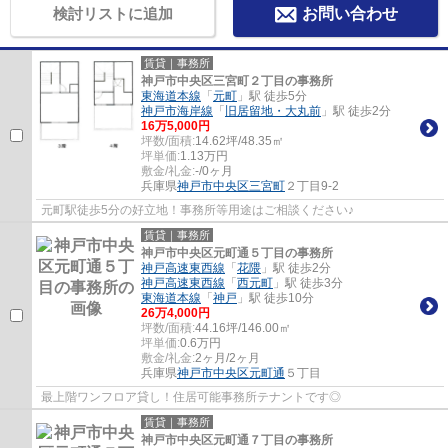
検討リストに追加
お問い合わせ
賃貸｜事務所
神戸市中央区三宮町２丁目の事務所
東海道本線
「
元町
」駅 徒歩5分
神戸市海岸線
「
旧居留地・大丸前
」駅 徒歩2分
16
万
5,000
円
坪数/面積:
14.62坪/48.35㎡
坪単価:
1.13
万円
敷金/礼金:
-/0ヶ月
兵庫県
神戸市中央区
三宮町
２丁目9-2
元町駅徒歩5分の好立地！事務所等用途はご相談ください♪
賃貸｜事務所
神戸市中央区元町通５丁目の事務所
神戸高速東西線
「
花隈
」駅 徒歩2分
神戸高速東西線
「
西元町
」駅 徒歩3分
東海道本線
「
神戸
」駅 徒歩10分
26
万
4,000
円
坪数/面積:
44.16坪/146.00㎡
坪単価:
0.6
万円
敷金/礼金:
2ヶ月/2ヶ月
兵庫県
神戸市中央区
元町通
５丁目
最上階ワンフロア貸し！住居可能事務所テナントです◎
賃貸｜事務所
神戸市中央区元町通７丁目の事務所