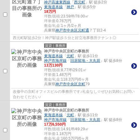
神戸高速東西線
「
西元町
」駅 徒歩2分
東海道本線
「
神戸
」駅 徒歩5分
18
万円
坪数/面積:
23.59坪/78.00㎡
坪単価:
0.76
万円
敷金/礼金:
1ヶ月/2ヶ月
兵庫県
神戸市中央区
元町通
７丁目2-4
西元町駅徒歩2分！神戸駅徒歩５分と好立地事務所テナント◎
賃貸｜事務所
神戸市中央区京町の事務所
東海道本線
「
元町
」駅 徒歩11分
神戸市海岸線
「
旧居留地・大丸前
」駅 徒歩8分
13
万
130
円
坪数/面積:
8.77坪/29.01㎡
坪単価:
1.48
万円
敷金/礼金:
118.3万円/0ヶ月
兵庫県
神戸市中央区
京町
79
改修中の京町オフィスビルの事務所です♪礼金なし☆ぜひお気軽にお問い
合わせください♪
賃貸｜事務所
神戸市中央区京町の事務所
東海道本線
「
元町
」駅 徒歩11分
神戸市海岸線
「
旧居留地・大丸前
」駅 徒歩8分
17
万
6,550
円
坪数/面積:
14.91坪/49.29㎡
坪単価:
1.18
万円
敷金/礼金:
160.5万円/0ヶ月