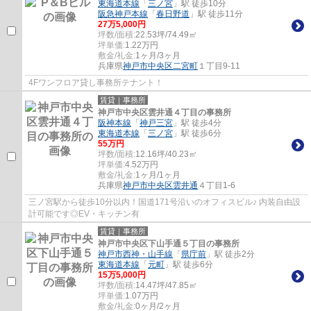
東海道本線
「
三ノ宮
」駅 徒歩10分
阪急神戸本線
「
春日野道
」駅 徒歩11分
27
万
5,000
円
坪数/面積:
22.53坪/74.49㎡
坪単価:
1.22
万円
敷金/礼金:
1ヶ月/3ヶ月
兵庫県
神戸市中央区
二宮町
１丁目9-11
4Fワンフロア貸し事務所テナント！
賃貸｜事務所
神戸市中央区雲井通４丁目の事務所
阪神本線
「
神戸三宮
」駅 徒歩4分
東海道本線
「
三ノ宮
」駅 徒歩6分
55
万円
坪数/面積:
12.16坪/40.23㎡
坪単価:
4.52
万円
敷金/礼金:
1ヶ月/1ヶ月
兵庫県
神戸市中央区
雲井通
４丁目1-6
三ノ宮駅から徒歩10分以内！国道171号沿いのオフィスビル♪ 内装自由設
計可能です◎EV・キッチン有
賃貸｜事務所
神戸市中央区下山手通５丁目の事務所
神戸市西神・山手線
「
県庁前
」駅 徒歩2分
東海道本線
「
元町
」駅 徒歩6分
15
万
5,000
円
坪数/面積:
14.47坪/47.85㎡
坪単価:
1.07
万円
敷金/礼金:
0ヶ月/2ヶ月