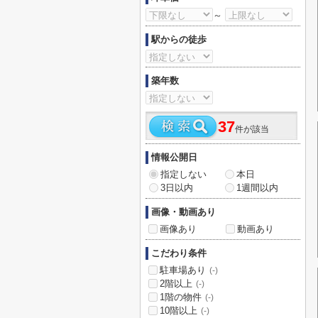
～
駅からの徒歩
築年数
37
件が該当
情報公開日
指定しない
本日
3日以内
1週間以内
画像・動画あり
画像あり
動画あり
こだわり条件
駐車場あり
(-)
2階以上
(-)
1階の物件
(-)
10階以上
(-)