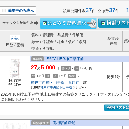
37
37
1-
募集中のみ表示
該当公開件数
件 空き数
件
賃料 / 管理費・共益費 / 坪単価
外観
駅徒歩
築
敷金 / 保証金 / 礼金 / 償却 / 敷引
停歩
坪数 / 面積
交通 / 所在地
ESCALIER神戸県庁前
事務所
27
5,000
万
円
-
1.64
万円
管・共
坪
4ヶ月
-
1ヶ月
-/-
敷
保
礼
償/敷
徒歩4分
16.77坪
神戸市西神・山手線
「
県庁前
」駅
55.47㎡
兵庫県
神戸市中央区
下山手通
６丁目2-7
2026年10月竣工予定◎ 地上10階建ての新築クリニック・オフィスビル☆ 
にお問い合わせください♪
高槻駅前店舗
店舗事務所