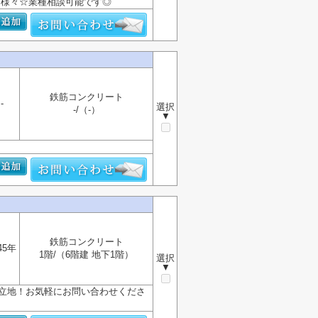
方様々☆業種相談可能です◎
鉄筋コンクリート
-
選択
-/（-）
▼
鉄筋コンクリート
45年
1階/（6階建 地下1階）
選択
▼
好立地！お気軽にお問い合わせくださ