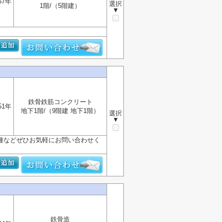
57年
選択
1階/（5階建）
▼
鉄骨鉄筋コンクリート
51年
地下1階/（9階建 地下1階）
選択
▼
種などぜひお気軽にお問い合わせく
鉄骨造