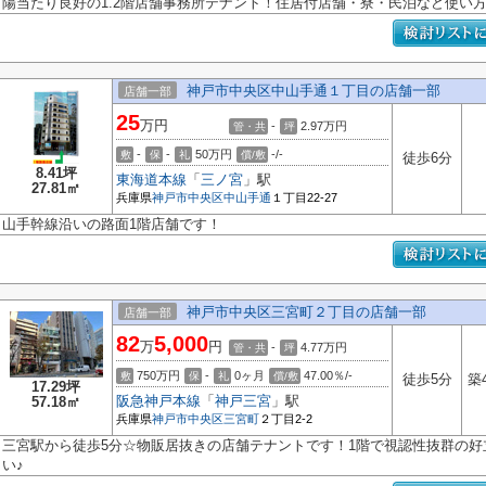
陽当たり良好の1.2階店舗事務所テナント！住居付店舗・寮・民泊など使い
神戸市中央区中山手通１丁目の店舗一部
店舗一部
25
万円
-
2.97
万円
管・共
坪
-
-
50万円
-/-
敷
保
礼
償/敷
徒歩6分
8.41坪
東海道本線
「
三ノ宮
」駅
27.81㎡
兵庫県
神戸市中央区
中山手通
１丁目22-27
山手幹線沿いの路面1階店舗です！
神戸市中央区三宮町２丁目の店舗一部
店舗一部
82
5,000
万
円
-
4.77
万円
管・共
坪
750万円
-
0ヶ月
47.00％/-
敷
保
礼
償/敷
徒歩5分
築
17.29坪
阪急神戸本線
「
神戸三宮
」駅
57.18㎡
兵庫県
神戸市中央区
三宮町
２丁目2-2
三宮駅から徒歩5分☆物販居抜きの店舗テナントです！1階で視認性抜群の
い♪