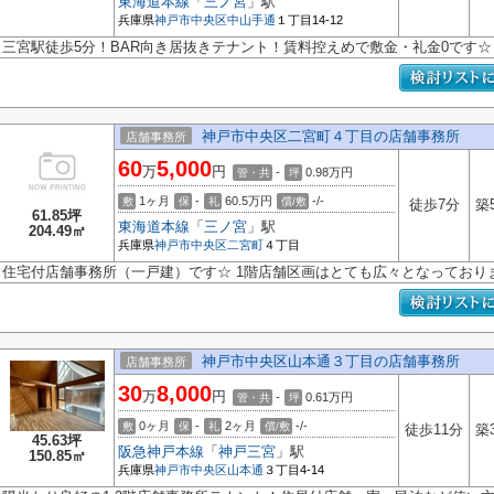
東海道本線
「
三ノ宮
」駅
兵庫県
神戸市中央区
中山手通
１丁目14-12
三宮駅徒歩5分！BAR向き居抜きテナント！賃料控えめで敷金・礼金0です☆
神戸市中央区二宮町４丁目の店舗事務所
店舗事務所
60
5,000
万
円
-
0.98
万円
管・共
坪
1ヶ月
-
60.5万円
-/-
敷
保
礼
償/敷
徒歩7分
築
61.85坪
東海道本線
「
三ノ宮
」駅
204.49㎡
兵庫県
神戸市中央区
二宮町
４丁目
住宅付店舗事務所（一戸建）です☆ 1階店舗区画はとても広々となっており
神戸市中央区山本通３丁目の店舗事務所
店舗事務所
30
8,000
万
円
-
0.61
万円
管・共
坪
0ヶ月
-
2ヶ月
-/-
敷
保
礼
償/敷
徒歩11分
築
45.63坪
阪急神戸本線
「
神戸三宮
」駅
150.85㎡
兵庫県
神戸市中央区
山本通
３丁目4-14