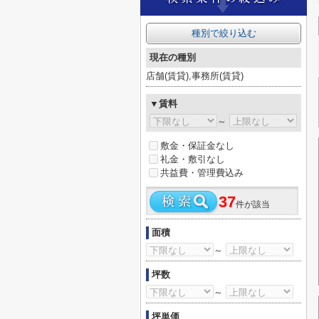
種別で絞り込む
現在の種別
店舗(賃貸),事務所(賃貸)
▼賃料
～
敷金・保証金なし
礼金・敷引なし
共益費・管理費込み
37
件が該当
面積
～
坪数
～
坪単価