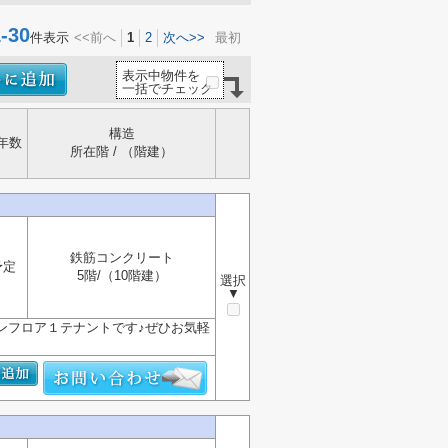
30
件表示
<<前へ
1
2
次へ>>
最初
表示中物件を
一括でチェック
構造
年数
所在階 / （階建）
鉄筋コンクリート
予定
5階/（10階建）
選択
▼
ワンフロア１テナントです♪ぜひお気軽