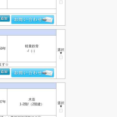
軽量鉄骨
59年
選択
-/（-）
▼
ます☆
木造
37年
選択
1-2階/（2階建）
▼