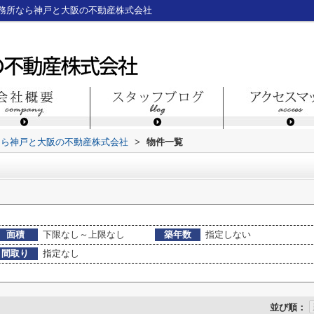
務所なら神戸と大阪の不動産株式会社
なら神戸と大阪の不動産株式会社
>
物件一覧
面積
下限なし～上限なし
築年数
指定しない
間取り
指定なし
並び順：