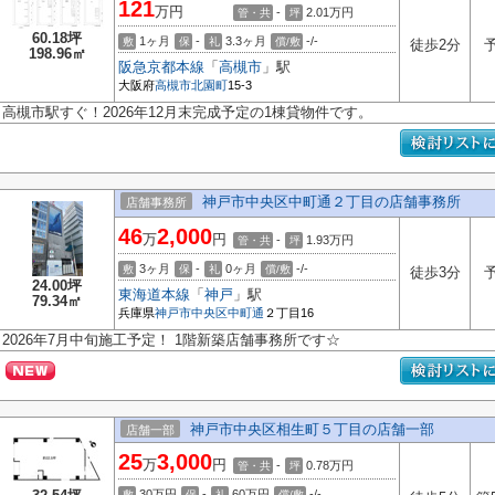
121
万円
-
2.01
万円
管・共
坪
60.18坪
1ヶ月
-
3.3ヶ月
-/-
敷
保
礼
償/敷
徒歩2分
198.96㎡
阪急京都本線
「
高槻市
」駅
大阪府
高槻市
北園町
15-3
高槻市駅すぐ！2026年12月末完成予定の1棟貸物件です。
神戸市中央区中町通２丁目の店舗事務所
店舗事務所
46
2,000
万
円
-
1.93
万円
管・共
坪
3ヶ月
-
0ヶ月
-/-
敷
保
礼
償/敷
徒歩3分
24.00坪
東海道本線
「
神戸
」駅
79.34㎡
兵庫県
神戸市中央区
中町通
２丁目16
2026年7月中旬施工予定！ 1階新築店舗事務所です☆
神戸市中央区相生町５丁目の店舗一部
店舗一部
25
3,000
万
円
-
0.78
万円
管・共
坪
30万円
-
60万円
-/-
敷
保
礼
償/敷