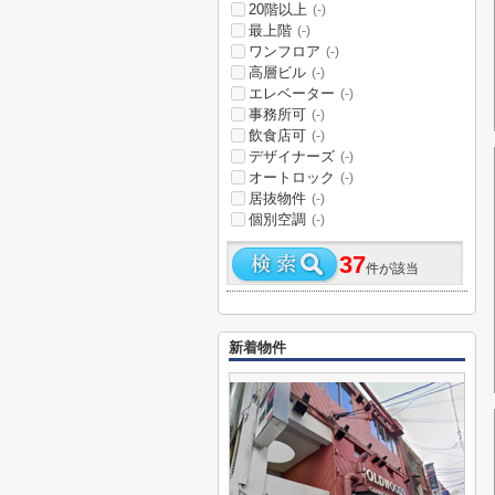
20階以上
(-)
最上階
(-)
ワンフロア
(-)
高層ビル
(-)
エレベーター
(-)
事務所可
(-)
飲食店可
(-)
デザイナーズ
(-)
オートロック
(-)
居抜物件
(-)
個別空調
(-)
37
件が該当
新着物件