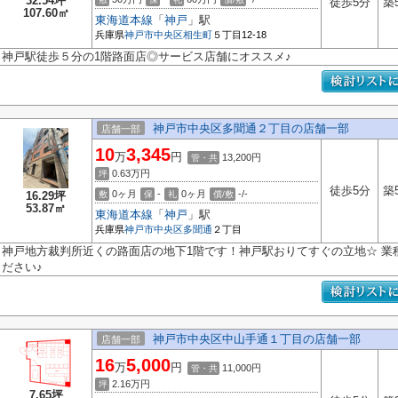
32.54坪
徒歩5分
築
107.60㎡
東海道本線
「
神戸
」駅
兵庫県
神戸市中央区
相生町
５丁目12-18
神戸駅徒歩５分の1階路面店◎サービス店舗にオススメ♪
神戸市中央区多聞通２丁目の店舗一部
店舗一部
10
3,345
万
円
13,200円
管・共
0.63
万円
坪
徒歩5分
築
0ヶ月
-
0ヶ月
-/-
16.29坪
敷
保
礼
償/敷
53.87㎡
東海道本線
「
神戸
」駅
兵庫県
神戸市中央区
多聞通
２丁目
神戸地方裁判所近くの路面店の地下1階です！神戸駅おりてすぐの立地☆ 業
ださい♪
神戸市中央区中山手通１丁目の店舗一部
店舗一部
16
5,000
万
円
11,000円
管・共
2.16
万円
坪
7.65坪