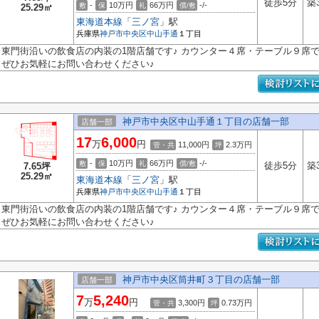
徒歩5分
築
-
10万円
66万円
-/-
敷
保
礼
償/敷
25.29㎡
東海道本線
「
三ノ宮
」駅
兵庫県
神戸市中央区
中山手通
１丁目
東門街沿いの飲食店の内装の1階店舗です♪ カウンター４席・テーブル９席
ぜひお気軽にお問い合わせください♪
神戸市中央区中山手通１丁目の店舗一部
店舗一部
17
6,000
万
円
11,000円
2.3
万円
管・共
坪
-
10万円
66万円
-/-
敷
保
礼
償/敷
徒歩5分
築
7.65坪
25.29㎡
東海道本線
「
三ノ宮
」駅
兵庫県
神戸市中央区
中山手通
１丁目
東門街沿いの飲食店の内装の1階店舗です♪ カウンター４席・テーブル９席
ぜひお気軽にお問い合わせください♪
神戸市中央区筒井町３丁目の店舗一部
店舗一部
7
5,240
万
円
3,300円
0.73
万円
管・共
坪