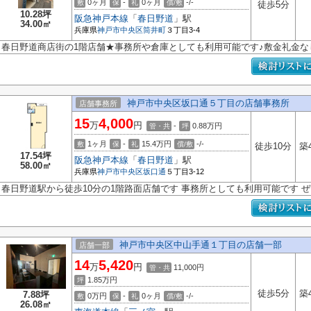
0ヶ月
-
0ヶ月
-/-
敷
保
礼
償/敷
徒歩5分
10.28坪
阪急神戸本線
「
春日野道
」駅
34.00㎡
兵庫県
神戸市中央区
筒井町
３丁目3-4
春日野道商店街の1階店舗★事務所や倉庫としても利用可能です♪敷金礼金な
神戸市中央区坂口通５丁目の店舗事務所
店舗事務所
15
4,000
万
円
-
0.88
万円
管・共
坪
1ヶ月
-
15.4万円
-/-
敷
保
礼
償/敷
徒歩10分
築
17.54坪
阪急神戸本線
「
春日野道
」駅
58.00㎡
兵庫県
神戸市中央区
坂口通
５丁目3-12
春日野道駅から徒歩10分の1階路面店舗です 事務所としても利用可能です 
神戸市中央区中山手通１丁目の店舗一部
店舗一部
14
5,420
万
円
11,000円
管・共
1.85
万円
坪
徒歩5分
築
7.88坪
0万円
-
0ヶ月
-/-
敷
保
礼
償/敷
26.08㎡