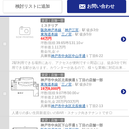
検討リストに追加
お問い合わせ
賃貸｜店舗一部
ミステリア
阪急神戸本線
「
神戸三宮
」駅 徒歩3分
東海道本線
「
三ノ宮
」駅 徒歩5分
44
万円
坪数/面積:
39.65坪/131.10㎡
坪単価:
1.11
万円
敷金/礼金:
-/-
兵庫県
神戸市中央区
中山手通
１丁目6-22
2駅利用できる場所にあり、アクセスが便利です☆周辺には、徒歩3分で利
用できる駅があります。カウンターがあるので、様々な業種に対応出来ま
す！
賃貸｜店舗一部
神戸市中央区北長狭通１丁目の店舗一部
東海道本線
「
三ノ宮
」駅 徒歩2分
19
万
8,000
円
坪数/面積:
9.07坪/30.00㎡
坪単価:
2.18
万円
敷金/礼金:
20万円/33万円
兵庫県
神戸市中央区
北長狭通
１丁目2-13
人通りの多い生田新道沿いのBAR・スナック向きテナントです◎
賃貸｜店舗一部
神戸市中央区下山手通１丁目の店舗一部