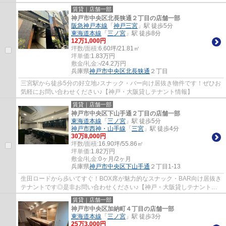
賃貸｜店舗一部
神戸市中央区北長狭通２丁目の店舗一部
阪急神戸本線
「
神戸三宮
」駅 徒歩5分
東海道本線
「
三ノ宮
」駅 徒歩8分
12
万
1,000
円
坪数/面積:
6.60坪/21.81㎡
坪単価:
1.83
万円
敷金/礼金:
-/24.2万円
兵庫県
神戸市中央区
北長狭通
２丁目
三宮駅から徒歩5分の好立地♪スナック・バー向け居抜き物件です！ぜひお
気軽にお問い合わせください♪【神戸・大阪貸しテナント情報】
賃貸｜店舗一部
神戸市中央区下山手通２丁目の店舗一部
東海道本線
「
三ノ宮
」駅 徒歩5分
神戸市西神・山手線
「
三宮
」駅 徒歩4分
30
万
8,000
円
坪数/面積:
16.90坪/55.86㎡
坪単価:
1.82
万円
敷金/礼金:
0ヶ月/2ヶ月
兵庫県
神戸市中央区
下山手通
２丁目1-13
生田ロードから歩いてすぐ！BOX席が魅力的なスナック・BAR向け居抜き
テナントです◎是非お問い合わせください♪【神戸・大阪貸しテナント情
報】
賃貸｜店舗一部
神戸市中央区加納町４丁目の店舗一部
東海道本線
「
三ノ宮
」駅 徒歩3分
25
万
3,000
円