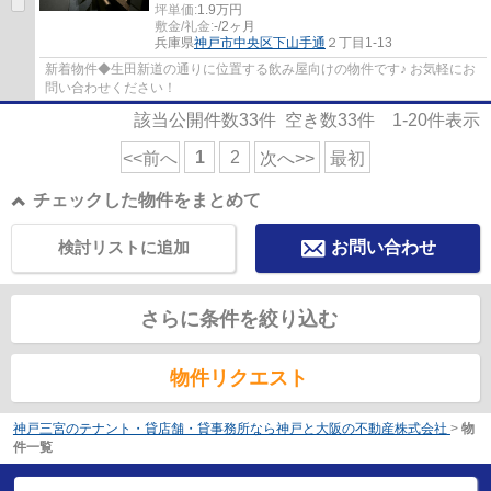
坪単価:
1.9
万円
敷金/礼金:
-/2ヶ月
兵庫県
神戸市中央区
下山手通
２丁目1-13
新着物件◆生田新道の通りに位置する飲み屋向けの物件です♪ お気軽にお
問い合わせください！
該当公開件数
33
件 空き数
33
件
1-20
件表示
1
2
<<前へ
次へ>>
最初
チェックした物件をまとめて
検討リストに追加
お問い合わせ
さらに条件を絞り込む
物件リクエスト
神戸三宮のテナント・貸店舗・貸事務所なら神戸と大阪の不動産株式会社
>
物
件一覧