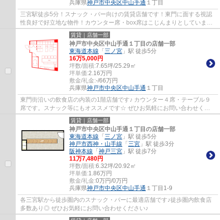
兵庫県
神戸市中央区
中山手通
１丁目
三宮駅徒歩5分！スナック・バー向けの賃貸店舗です！東門に面する視認
性良好で好立地な物件！カウンター席・box席はこじんまりとしています♪
ぜひお気軽にお問い合わせください♪
賃貸｜店舗一部
神戸市中央区中山手通１丁目の店舗一部
東海道本線
「
三ノ宮
」駅 徒歩5分
16
万
5,000
円
坪数/面積:
7.65坪/25.29㎡
坪単価:
2.16
万円
敷金/礼金:
-/66万円
兵庫県
神戸市中央区
中山手通
１丁目
東門街沿いの飲食店の内装の1階店舗です♪ カウンター４席・テーブル９
席です。スナック等にもオススメです☆ ぜひお気軽にお問い合わせくだ
さい♪
賃貸｜店舗一部
神戸市中央区中山手通１丁目の店舗一部
東海道本線
「
三ノ宮
」駅 徒歩5分
神戸市西神・山手線
「
三宮
」駅 徒歩3分
阪神本線
「
神戸三宮
」駅 徒歩7分
11
万
7,480
円
坪数/面積:
6.32坪/20.92㎡
坪単価:
1.86
万円
敷金/礼金:
0万円/0万円
兵庫県
神戸市中央区
中山手通
１丁目1-9
各三宮駅から徒歩圏内のスナック・バーに最適店舗です♪徒歩圏内飲食店
多数あり◎ ぜひお気軽にお問い合わせください♪