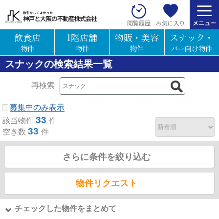
お気に入り
閲覧履歴
飲食店
1階店舗
物販・美容
スナック・
物件
物件
物件
バー向け物件
スナックの検索結果一覧
再検索
募集中のみ表示
33
該当物件
件
33
空き数
件
さらに条件を絞り込む
物件リクエスト
チェックした物件をまとめて