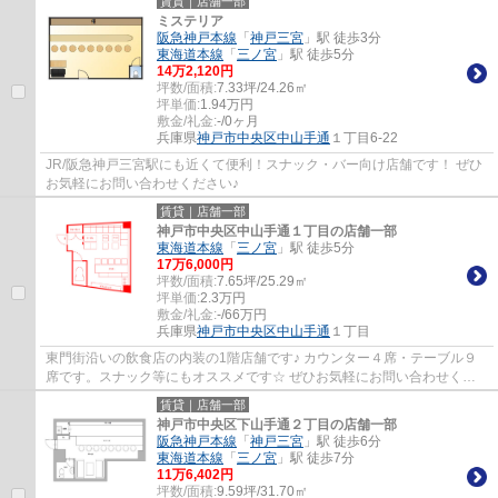
賃貸｜店舗一部
ミステリア
阪急神戸本線
「
神戸三宮
」駅 徒歩3分
東海道本線
「
三ノ宮
」駅 徒歩5分
14
万
2,120
円
坪数/面積:
7.33坪/24.26㎡
坪単価:
1.94
万円
敷金/礼金:
-/0ヶ月
兵庫県
神戸市中央区
中山手通
１丁目6-22
JR/阪急神戸三宮駅にも近くて便利！スナック・バー向け店舗です！ ぜひ
お気軽にお問い合わせください♪
賃貸｜店舗一部
神戸市中央区中山手通１丁目の店舗一部
東海道本線
「
三ノ宮
」駅 徒歩5分
17
万
6,000
円
坪数/面積:
7.65坪/25.29㎡
坪単価:
2.3
万円
敷金/礼金:
-/66万円
兵庫県
神戸市中央区
中山手通
１丁目
東門街沿いの飲食店の内装の1階店舗です♪ カウンター４席・テーブル９
席です。スナック等にもオススメです☆ ぜひお気軽にお問い合わせくだ
さい♪
賃貸｜店舗一部
神戸市中央区下山手通２丁目の店舗一部
阪急神戸本線
「
神戸三宮
」駅 徒歩6分
東海道本線
「
三ノ宮
」駅 徒歩7分
11
万
6,402
円
坪数/面積:
9.59坪/31.70㎡