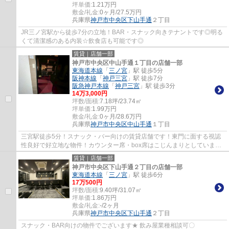
坪単価:
1.21
万円
敷金/礼金:
0ヶ月/27.5万円
兵庫県
神戸市中央区
下山手通
２丁目
JR三ノ宮駅から徒歩7分の立地！BAR・スナック向きテナントです◎明る
くて清潔感のある内装☆飲食店も可能です◎
賃貸｜店舗一部
神戸市中央区中山手通１丁目の店舗一部
東海道本線
「
三ノ宮
」駅 徒歩5分
阪神本線
「
神戸三宮
」駅 徒歩7分
阪急神戸本線
「
神戸三宮
」駅 徒歩3分
14
万
3,000
円
坪数/面積:
7.18坪/23.74㎡
坪単価:
1.99
万円
敷金/礼金:
0ヶ月/28.6万円
兵庫県
神戸市中央区
中山手通
１丁目
三宮駅徒歩5分！スナック・バー向けの賃貸店舗です！東門に面する視認
性良好で好立地な物件！カウンター席・box席はこじんまりとしています♪
ぜひお気軽にお問い合わせください♪
賃貸｜店舗一部
神戸市中央区下山手通２丁目の店舗一部
東海道本線
「
三ノ宮
」駅 徒歩6分
17
万
500
円
坪数/面積:
9.40坪/31.07㎡
坪単価:
1.86
万円
敷金/礼金:
-/2ヶ月
兵庫県
神戸市中央区
下山手通
２丁目
スナック・BAR向けの物件でございます★ 飲み屋業種相談可〇