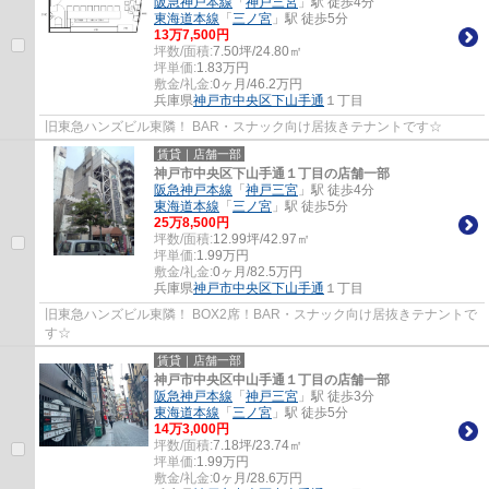
阪急神戸本線
「
神戸三宮
」駅 徒歩4分
東海道本線
「
三ノ宮
」駅 徒歩5分
13
万
7,500
円
坪数/面積:
7.50坪/24.80㎡
坪単価:
1.83
万円
敷金/礼金:
0ヶ月/46.2万円
兵庫県
神戸市中央区
下山手通
１丁目
旧東急ハンズビル東隣！ BAR・スナック向け居抜きテナントです☆
賃貸｜店舗一部
神戸市中央区下山手通１丁目の店舗一部
阪急神戸本線
「
神戸三宮
」駅 徒歩4分
東海道本線
「
三ノ宮
」駅 徒歩5分
25
万
8,500
円
坪数/面積:
12.99坪/42.97㎡
坪単価:
1.99
万円
敷金/礼金:
0ヶ月/82.5万円
兵庫県
神戸市中央区
下山手通
１丁目
旧東急ハンズビル東隣！ BOX2席！BAR・スナック向け居抜きテナントで
す☆
賃貸｜店舗一部
神戸市中央区中山手通１丁目の店舗一部
阪急神戸本線
「
神戸三宮
」駅 徒歩3分
東海道本線
「
三ノ宮
」駅 徒歩5分
14
万
3,000
円
坪数/面積:
7.18坪/23.74㎡
坪単価:
1.99
万円
敷金/礼金:
0ヶ月/28.6万円