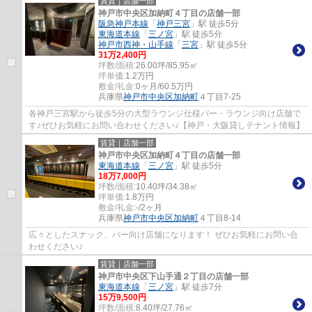
賃貸｜店舗一部
神戸市中央区加納町４丁目の店舗一部
阪急神戸本線
「
神戸三宮
」駅 徒歩5分
東海道本線
「
三ノ宮
」駅 徒歩5分
神戸市西神・山手線
「
三宮
」駅 徒歩5分
31
万
2,400
円
坪数/面積:
26.00坪/85.95㎡
坪単価:
1.2
万円
敷金/礼金:
0ヶ月/60.5万円
兵庫県
神戸市中央区
加納町
４丁目7-25
各神戸三宮駅から徒歩5分の大型ラウンジ仕様バー・ラウンジ向け店舗で
す♪ぜひお気軽にお問い合わせください♪【神戸・大阪貸しテナント情報】
賃貸｜店舗一部
神戸市中央区加納町４丁目の店舗一部
東海道本線
「
三ノ宮
」駅 徒歩5分
18
万
7,000
円
坪数/面積:
10.40坪/34.38㎡
坪単価:
1.8
万円
敷金/礼金:
-/2ヶ月
兵庫県
神戸市中央区
加納町
４丁目8-14
広々としたスナック、バー向け店舗になります！ ぜひお気軽にお問い合
わせください♪
賃貸｜店舗一部
神戸市中央区下山手通２丁目の店舗一部
東海道本線
「
三ノ宮
」駅 徒歩7分
15
万
9,500
円
坪数/面積:
8.40坪/27.76㎡