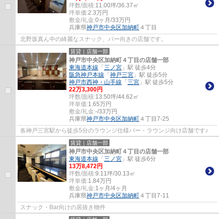
坪数/面積:
11.00坪/36.37㎡
坪単価:
2.3
万円
敷金/礼金:
0ヶ月/33万円
兵庫県
神戸市中央区
加納町
４丁目
北野坂真ん中の綺麗なスナック、バー向きの店舗です。
賃貸｜店舗一部
神戸市中央区加納町４丁目の店舗一部
東海道本線
「
三ノ宮
」駅 徒歩4分
阪急神戸本線
「
神戸三宮
」駅 徒歩5分
神戸市西神・山手線
「
三宮
」駅 徒歩5分
22
万
3,300
円
坪数/面積:
13.50坪/44.62㎡
坪単価:
1.65
万円
敷金/礼金:
-/33万円
兵庫県
神戸市中央区
加納町
４丁目7-25
各神戸三宮駅から徒歩5分のラウンジ仕様バー・ラウンジ向け店舗です♪
賃貸｜店舗一部
神戸市中央区加納町４丁目の店舗一部
東海道本線
「
三ノ宮
」駅 徒歩6分
13
万
8,472
円
坪数/面積:
9.11坪/30.13㎡
坪単価:
1.84
万円
敷金/礼金:
1ヶ月/4ヶ月
兵庫県
神戸市中央区
加納町
４丁目7-11
スナック・Bar向けの居抜き物件