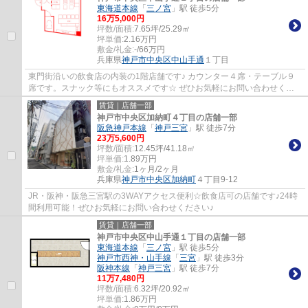
東海道本線
「
三ノ宮
」駅 徒歩5分
16
万
5,000
円
坪数/面積:
7.65坪/25.29㎡
坪単価:
2.16
万円
敷金/礼金:
-/66万円
兵庫県
神戸市中央区
中山手通
１丁目
東門街沿いの飲食店の内装の1階店舗です♪ カウンター４席・テーブル９
席です。スナック等にもオススメです☆ ぜひお気軽にお問い合わせくだ
さい♪
賃貸｜店舗一部
神戸市中央区加納町４丁目の店舗一部
阪急神戸本線
「
神戸三宮
」駅 徒歩7分
23
万
5,600
円
坪数/面積:
12.45坪/41.18㎡
坪単価:
1.89
万円
敷金/礼金:
1ヶ月/2ヶ月
兵庫県
神戸市中央区
加納町
４丁目9-12
JR・阪神・阪急三宮駅の3WAYアクセス便利☆飲食店可の店舗です♪24時
間利用可能！ぜひお気軽にお問い合わせください♪
賃貸｜店舗一部
神戸市中央区中山手通１丁目の店舗一部
東海道本線
「
三ノ宮
」駅 徒歩5分
神戸市西神・山手線
「
三宮
」駅 徒歩3分
阪神本線
「
神戸三宮
」駅 徒歩7分
11
万
7,480
円
坪数/面積:
6.32坪/20.92㎡
坪単価:
1.86
万円