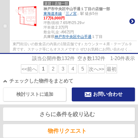
賃貸｜店舗一部
神戸市中央区中山手通１丁目の店舗一部
東海道本線
「
三ノ宮
」駅 徒歩5分
17
万
6,000
円
坪数/面積:
7.65坪/25.29㎡
坪単価:
2.3
万円
敷金/礼金:
-/66万円
兵庫県
神戸市中央区
中山手通
１丁目
東門街沿いの飲食店の内装の1階店舗です♪ カウンター４席・テーブル９
席です。スナック等にもオススメです☆ ぜひお気軽にお問い合わせくだ
さい♪
該当公開件数
132
件 空き数
132
件
1-20
件表示
1
2
3
4
5
<<前へ
次へ>>
最初
チェックした物件をまとめて
検討リストに追加
お問い合わせ
さらに条件を絞り込む
物件リクエスト