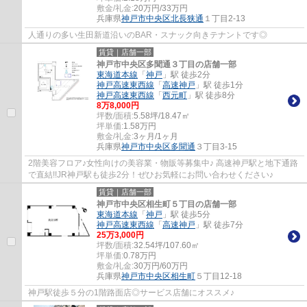
敷金/礼金:
20万円/33万円
兵庫県
神戸市中央区
北長狭通
１丁目2-13
人通りの多い生田新道沿いのBAR・スナック向きテナントです◎
賃貸｜店舗一部
神戸市中央区多聞通３丁目の店舗一部
東海道本線
「
神戸
」駅 徒歩2分
神戸高速東西線
「
高速神戸
」駅 徒歩1分
神戸高速東西線
「
西元町
」駅 徒歩8分
8
万
8,000
円
坪数/面積:
5.58坪/18.47㎡
坪単価:
1.58
万円
敷金/礼金:
3ヶ月/1ヶ月
兵庫県
神戸市中央区
多聞通
３丁目3-15
2階美容フロア♪女性向けの美容業・物販等募集中♪ 高速神戸駅と地下通路
で直結!!JR神戸駅も徒歩2分！ぜひお気軽にお問い合わせください♪
賃貸｜店舗一部
神戸市中央区相生町５丁目の店舗一部
東海道本線
「
神戸
」駅 徒歩5分
神戸高速東西線
「
高速神戸
」駅 徒歩7分
25
万
3,000
円
坪数/面積:
32.54坪/107.60㎡
坪単価:
0.78
万円
敷金/礼金:
30万円/60万円
兵庫県
神戸市中央区
相生町
５丁目12-18
神戸駅徒歩５分の1階路面店◎サービス店舗にオススメ♪