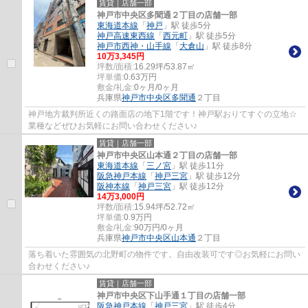
賃貸｜店舗一部
神戸市中央区多聞通２丁目の店舗一部
東海道本線
「
神戸
」駅 徒歩5分
神戸高速東西線
「
西元町
」駅 徒歩5分
神戸市西神・山手線
「
大倉山
」駅 徒歩8分
10
万
3,345
円
坪数/面積:
16.29坪/53.87㎡
坪単価:
0.63
万円
敷金/礼金:
0ヶ月/0ヶ月
兵庫県
神戸市中央区
多聞通
２丁目
神戸地方裁判所近くの路面店の地下1階です！神戸駅おりてすぐの立地☆
業種などぜひお気軽にお問い合わせください♪
賃貸｜店舗一部
神戸市中央区山本通２丁目の店舗一部
東海道本線
「
三ノ宮
」駅 徒歩11分
阪急神戸本線
「
神戸三宮
」駅 徒歩12分
阪神本線
「
神戸三宮
」駅 徒歩12分
14
万
3,000
円
坪数/面積:
15.94坪/52.72㎡
坪単価:
0.9
万円
敷金/礼金:
90万円/0ヶ月
兵庫県
神戸市中央区
山本通
２丁目
落ち着いた雰囲気の北野町の物件です。自由改装可です◎お気軽にお問い
合わせください♪
賃貸｜店舗一部
神戸市中央区下山手通１丁目の店舗一部
阪急神戸本線
「
神戸三宮
」駅 徒歩4分