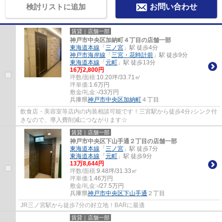
検討リストに追加
お問い合わせ
賃貸｜店舗一部
神戸市中央区加納町４丁目の店舗一部
東海道本線
「
三ノ宮
」駅 徒歩4分
神戸市海岸線
「
三宮・花時計前
」駅 徒歩9分
東海道本線
「
元町
」駅 徒歩13分
16
万
2,800
円
坪数/面積:
10.20坪/33.71㎡
坪単価:
1.6
万円
敷金/礼金:
-/33万円
兵庫県
神戸市中央区
加納町
４丁目
飲食店・美容室等店内の内装相談可能です！三宮駅から徒歩4分♪シンク付
きなので、導入費削減につながります☆
賃貸｜店舗一部
神戸市中央区下山手通２丁目の店舗一部
東海道本線
「
三ノ宮
」駅 徒歩7分
東海道本線
「
元町
」駅 徒歩9分
13
万
8,644
円
坪数/面積:
9.48坪/31.33㎡
坪単価:
1.46
万円
敷金/礼金:
-/27.5万円
兵庫県
神戸市中央区
下山手通
２丁目
JR三ノ宮駅から徒歩7分の好立地！BARに最適
賃貸｜店舗一部