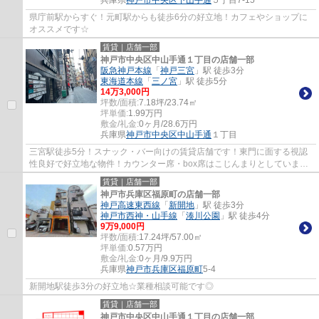
兵庫県
神戸市中央区
下山手通
５丁目7-15
県庁前駅からすぐ！元町駅からも徒歩6分の好立地！カフェやショップに
オススメです☆
賃貸｜店舗一部
神戸市中央区中山手通１丁目の店舗一部
阪急神戸本線
「
神戸三宮
」駅 徒歩3分
東海道本線
「
三ノ宮
」駅 徒歩5分
14
万
3,000
円
坪数/面積:
7.18坪/23.74㎡
坪単価:
1.99
万円
敷金/礼金:
0ヶ月/28.6万円
兵庫県
神戸市中央区
中山手通
１丁目
三宮駅徒歩5分！スナック・バー向けの賃貸店舗です！東門に面する視認
性良好で好立地な物件！カウンター席・box席はこじんまりとしています♪
ぜひお気軽にお問い合わせください♪
賃貸｜店舗一部
神戸市兵庫区福原町の店舗一部
神戸高速東西線
「
新開地
」駅 徒歩3分
神戸市西神・山手線
「
湊川公園
」駅 徒歩4分
9
万
9,000
円
坪数/面積:
17.24坪/57.00㎡
坪単価:
0.57
万円
敷金/礼金:
0ヶ月/9.9万円
兵庫県
神戸市兵庫区
福原町
5-4
新開地駅徒歩3分の好立地☆業種相談可能です◎
賃貸｜店舗一部
神戸市中央区中山手通１丁目の店舗一部