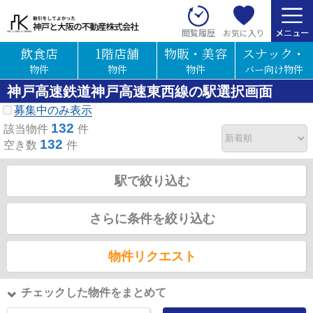
お気に入り
閲覧履歴
飲食店
1階店舗
物販・美容
スナック・
物件
物件
物件
バー向け物件
神戸高速鉄道神戸高速東西線の駅選択画面
募集中のみ表示
132
該当物件
件
132
空き数
件
駅で絞り込む
さらに条件を絞り込む
物件リクエスト
チェックした物件をまとめて