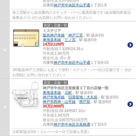
敷金/礼金:
0万円/0万円
兵庫県
神戸市中央区
中山手通
１丁目1-9
各三宮駅から徒歩圏内のスナック・バーに最適店舗です♪徒歩圏内飲食店
多数あり◎ ぜひお気軽にお問い合わせください♪
賃貸｜店舗一部
ミステリア
阪急神戸本線
「
神戸三宮
」駅 徒歩3分
東海道本線
「
三ノ宮
」駅 徒歩5分
14
万
2,120
円
坪数/面積:
7.33坪/24.26㎡
坪単価:
1.94
万円
敷金/礼金:
-/0ヶ月
兵庫県
神戸市中央区
中山手通
１丁目6-22
JR/阪急神戸三宮駅にも近くて便利！スナック・バー向け店舗です！ ぜひ
お気軽にお問い合わせください♪
賃貸｜店舗一部
神戸市中央区北長狭通３丁目の店舗一部
東海道本線
「
元町
」駅 徒歩3分
神戸市海岸線
「
旧居留地・大丸前
」駅 徒歩5分
神戸市西神・山手線
「
県庁前
」駅 徒歩8分
35
万
2,000
円
坪数/面積:
26.34坪/87.10㎡
坪単価:
1.34
万円
敷金/礼金:
100万円/110万円
兵庫県
神戸市中央区
北長狭通
３丁目3-5
元町駅徒歩3分！エレベーター付で設備も充実♪