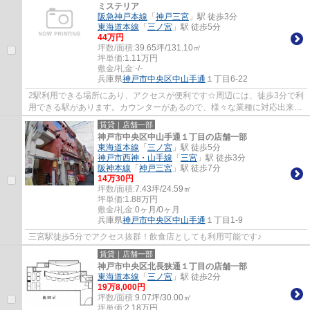
ミステリア
阪急神戸本線
「
神戸三宮
」駅 徒歩3分
東海道本線
「
三ノ宮
」駅 徒歩5分
44
万円
坪数/面積:
39.65坪/131.10㎡
坪単価:
1.11
万円
敷金/礼金:
-/-
兵庫県
神戸市中央区
中山手通
１丁目6-22
2駅利用できる場所にあり、アクセスが便利です☆周辺には、徒歩3分で利
用できる駅があります。カウンターがあるので、様々な業種に対応出来ま
す！
賃貸｜店舗一部
神戸市中央区中山手通１丁目の店舗一部
東海道本線
「
三ノ宮
」駅 徒歩5分
神戸市西神・山手線
「
三宮
」駅 徒歩3分
阪神本線
「
神戸三宮
」駅 徒歩7分
14
万
30
円
坪数/面積:
7.43坪/24.59㎡
坪単価:
1.88
万円
敷金/礼金:
0ヶ月/0ヶ月
兵庫県
神戸市中央区
中山手通
１丁目1-9
三宮駅徒歩5分でアクセス抜群！飲食店としても利用可能です♪
賃貸｜店舗一部
神戸市中央区北長狭通１丁目の店舗一部
東海道本線
「
三ノ宮
」駅 徒歩2分
19
万
8,000
円
坪数/面積:
9.07坪/30.00㎡
坪単価:
2.18
万円