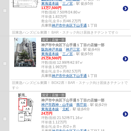
東海道本線
「
三ノ宮
」駅 徒歩5分
13
万
7,500
円
坪数/面積:
7.50坪/24.80㎡
坪単価:
1.83
万円
敷金/礼金:
0ヶ月/46.2万円
兵庫県
神戸市中央区
下山手通
１丁目
旧東急ハンズビル東隣！ BAR・スナック向け居抜きテナントです☆
賃貸｜店舗一部
神戸市中央区下山手通１丁目の店舗一部
阪急神戸本線
「
神戸三宮
」駅 徒歩4分
東海道本線
「
三ノ宮
」駅 徒歩5分
25
万
8,500
円
坪数/面積:
12.99坪/42.97㎡
坪単価:
1.99
万円
敷金/礼金:
0ヶ月/82.5万円
兵庫県
神戸市中央区
下山手通
１丁目
旧東急ハンズビル東隣！ BOX2席！BAR・スナック向け居抜きテナントで
す☆
賃貸｜店舗一部
神戸市中央区下山手通５丁目の店舗一部
神戸市西神・山手線
「
県庁前
」駅 徒歩2分
東海道本線
「
元町
」駅 徒歩6分
24
万円
坪数/面積:
21.52坪/71.16㎡
坪単価:
1.12
万円
敷金/礼金:
0ヶ月/2ヶ月