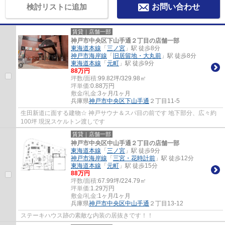
検討リストに追加
お問い合わせ
賃貸｜店舗一部
神戸市中央区下山手通２丁目の店舗一部
東海道本線
「
三ノ宮
」駅 徒歩8分
神戸市海岸線
「
旧居留地・大丸前
」駅 徒歩8分
東海道本線
「
元町
」駅 徒歩9分
88
万円
坪数/面積:
99.82坪/329.98㎡
坪単価:
0.88
万円
敷金/礼金:
3ヶ月/1ヶ月
兵庫県
神戸市中央区
下山手通
２丁目11-5
生田新道に面する建物☆ 神戸サウナ＆スパ目の前です 地下部分、広々約
100坪 現況スケルトン渡しです
賃貸｜店舗一部
神戸市中央区中山手通２丁目の店舗一部
東海道本線
「
三ノ宮
」駅 徒歩9分
神戸市海岸線
「
三宮・花時計前
」駅 徒歩12分
東海道本線
「
元町
」駅 徒歩15分
88
万円
坪数/面積:
67.99坪/224.79㎡
坪単価:
1.29
万円
敷金/礼金:
1ヶ月/1ヶ月
兵庫県
神戸市中央区
中山手通
２丁目13-12
ステーキハウス跡の素敵な内装の居抜きです！！