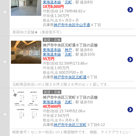
東海道本線
「
元町
」駅 徒歩8分
19
万
8,000
円
坪数/面積:
14.79坪/48.92㎡
坪単価:
1.34
万円
敷金/礼金:
0ヶ月/2ヶ月
兵庫県
神戸市中央区
中山手通
４丁目
美容向け店舗★（美容室不可）
賃貸｜店舗
神戸市中央区元町通６丁目の店舗
東海道本線
「
神戸
」駅 徒歩6分
東海道本線
「
元町
」駅 徒歩10分
55
万円
坪数/面積:
52.59坪/173.86㎡
坪単価:
1.05
万円
敷金/礼金:
600万円/0ヶ月
兵庫県
神戸市中央区
元町通
６丁目
元町商店街沿いの１階２６坪２階２６坪のセット貸しです。
賃貸｜店舗
神戸市中央区三宮町３丁目の店舗
東海道本線
「
元町
」駅 徒歩3分
40
万
400
円
坪数/面積:
15.74坪/52.06㎡
坪単価:
2.54
万円
敷金/礼金:
0ヶ月/0ヶ月
兵庫県
神戸市中央区
三宮町
３丁目6-12
軽飲食可！センター街沿いの１棟貸物件です。 物販、テイクアウトにい