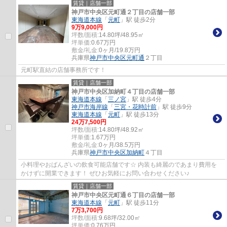
賃貸｜店舗一部
神戸市中央区元町通２丁目の店舗一部
東海道本線
「
元町
」駅 徒歩2分
9
万
9,000
円
坪数/面積:
14.80坪/48.95㎡
坪単価:
0.67
万円
敷金/礼金:
0ヶ月/19.8万円
兵庫県
神戸市中央区
元町通
２丁目
元町駅直結の店舗事務所です！
賃貸｜店舗一部
神戸市中央区加納町４丁目の店舗一部
東海道本線
「
三ノ宮
」駅 徒歩4分
神戸市海岸線
「
三宮・花時計前
」駅 徒歩9分
東海道本線
「
元町
」駅 徒歩13分
24
万
7,500
円
坪数/面積:
14.80坪/48.92㎡
坪単価:
1.67
万円
敷金/礼金:
0ヶ月/38.5万円
兵庫県
神戸市中央区
加納町
４丁目
小料理やおばんざいの飲食可能店舗です☆ 内装も綺麗のであまり費用を
かけずに開業できます！ ぜひお気軽にお問い合わせください♪
賃貸｜店舗一部
神戸市中央区元町通６丁目の店舗一部
東海道本線
「
元町
」駅 徒歩11分
7
万
3,700
円
坪数/面積:
9.68坪/32.00㎡
坪単価:
0.76
万円