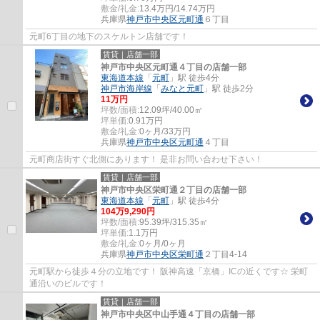
敷金/礼金:
13.4万円/14.74万円
兵庫県
神戸市中央区
元町通
６丁目
元町6丁目の地下のスケルトン店舗です！
賃貸｜店舗一部
神戸市中央区元町通４丁目の店舗一部
東海道本線
「
元町
」駅 徒歩4分
神戸市海岸線
「
みなと元町
」駅 徒歩2分
11
万円
坪数/面積:
12.09坪/40.00㎡
坪単価:
0.91
万円
敷金/礼金:
0ヶ月/33万円
兵庫県
神戸市中央区
元町通
４丁目
元町商店街すぐ北側にあります！ 是非お問い合わせ下さい！
賃貸｜店舗一部
神戸市中央区栄町通２丁目の店舗一部
東海道本線
「
元町
」駅 徒歩4分
104
万
9,290
円
坪数/面積:
95.39坪/315.35㎡
坪単価:
1.1
万円
敷金/礼金:
0ヶ月/0ヶ月
兵庫県
神戸市中央区
栄町通
２丁目4-14
元町駅から徒歩４分の立地です！ 阪神高速「京橋」ICの近くです☆ 栄町
通沿いのビルです！
賃貸｜店舗一部
神戸市中央区中山手通４丁目の店舗一部