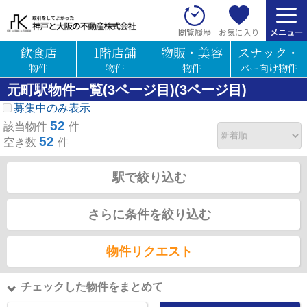
お気に入り
閲覧履歴
飲食店
1階店舗
物販・美容
スナック・
物件
物件
物件
バー向け物件
元町駅物件一覧(3ページ目)(3ページ目)
募集中のみ表示
52
該当物件
件
52
空き数
件
駅で絞り込む
さらに条件を絞り込む
物件リクエスト
チェックした物件をまとめて