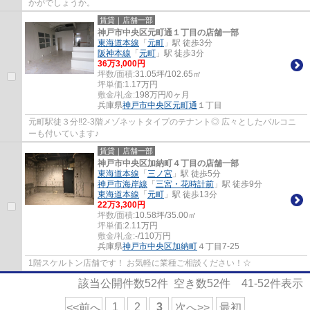
かがでしょうか。
賃貸｜店舗一部
神戸市中央区元町通１丁目の店舗一部
東海道本線
「
元町
」駅 徒歩3分
阪神本線
「
元町
」駅 徒歩3分
36
万
3,000
円
坪数/面積:
31.05坪/102.65㎡
坪単価:
1.17
万円
敷金/礼金:
198万円/0ヶ月
兵庫県
神戸市中央区
元町通
１丁目
元町駅徒３分‼2-3階メゾネットタイプのテナント◎ 広々としたバルコニ
ーも付いています♪
賃貸｜店舗一部
神戸市中央区加納町４丁目の店舗一部
東海道本線
「
三ノ宮
」駅 徒歩5分
神戸市海岸線
「
三宮・花時計前
」駅 徒歩9分
東海道本線
「
元町
」駅 徒歩13分
22
万
3,300
円
坪数/面積:
10.58坪/35.00㎡
坪単価:
2.11
万円
敷金/礼金:
-/110万円
兵庫県
神戸市中央区
加納町
４丁目7-25
1階スケルトン店舗です！ お気軽に業種ご相談ください！☆
該当公開件数
52
件 空き数
52
件
41-52
件表示
1
2
3
<<前へ
次へ>>
最初