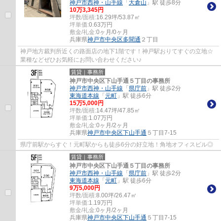
神戸市西神・山手線
「
大倉山
」駅 徒歩8分
10
万
3,345
円
坪数/面積:
16.29坪/53.87㎡
坪単価:
0.63
万円
敷金/礼金:
0ヶ月/0ヶ月
兵庫県
神戸市中央区
多聞通
２丁目
神戸地方裁判所近くの路面店の地下1階です！神戸駅おりてすぐの立地☆
業種などぜひお気軽にお問い合わせください♪
賃貸｜事務所
神戸市中央区下山手通５丁目の事務所
神戸市西神・山手線
「
県庁前
」駅 徒歩2分
東海道本線
「
元町
」駅 徒歩6分
15
万
5,000
円
坪数/面積:
14.47坪/47.85㎡
坪単価:
1.07
万円
敷金/礼金:
0ヶ月/2ヶ月
兵庫県
神戸市中央区
下山手通
５丁目7-15
県庁前駅からすぐ！元町駅からも徒歩6分の好立地！角地オフィスビル◎
賃貸｜事務所
神戸市中央区下山手通５丁目の事務所
神戸市西神・山手線
「
県庁前
」駅 徒歩2分
東海道本線
「
元町
」駅 徒歩6分
9
万
5,000
円
坪数/面積:
8.00坪/26.47㎡
坪単価:
1.19
万円
敷金/礼金:
0ヶ月/2ヶ月
兵庫県
神戸市中央区
下山手通
５丁目7-15