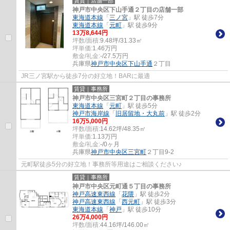
賃貸｜店舗一部
神戸市中央区下山手通２丁目の店舗一部
東海道本線
「
三ノ宮
」駅 徒歩7分
東海道本線
「
元町
」駅 徒歩9分
13
万
8,644
円
坪数/面積:
9.48坪/31.33㎡
坪単価:
1.46
万円
敷金/礼金:
-/27.5万円
兵庫県
神戸市中央区
下山手通
２丁目
JR三ノ宮駅から徒歩7分の好立地！BARに最適
賃貸｜事務所
神戸市中央区三宮町２丁目の事務所
東海道本線
「
元町
」駅 徒歩5分
神戸市海岸線
「
旧居留地・大丸前
」駅 徒歩2分
16
万
5,000
円
坪数/面積:
14.62坪/48.35㎡
坪単価:
1.13
万円
敷金/礼金:
-/0ヶ月
兵庫県
神戸市中央区
三宮町
２丁目9-2
元町駅徒歩5分の好立地！事務所等用途はご相談ください♪
賃貸｜事務所
神戸市中央区元町通５丁目の事務所
神戸高速東西線
「
花隈
」駅 徒歩2分
神戸高速東西線
「
西元町
」駅 徒歩3分
東海道本線
「
神戸
」駅 徒歩10分
26
万
4,000
円
坪数/面積:
44.16坪/146.00㎡