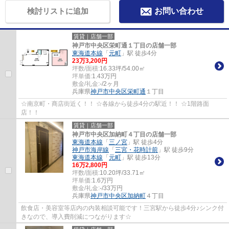
検討リストに追加
お問い合わせ
賃貸｜店舗一部
神戸市中央区栄町通１丁目の店舗一部
東海道本線
「
元町
」駅 徒歩4分
23
万
3,200
円
坪数/面積:
16.33坪/54.00㎡
坪単価:
1.43
万円
敷金/礼金:
-/2ヶ月
兵庫県
神戸市中央区
栄町通
１丁目
☆南京町・商店街近く！！ ☆各線から徒歩4分の駅近！！ ☆1階路面
店！！
賃貸｜店舗一部
神戸市中央区加納町４丁目の店舗一部
東海道本線
「
三ノ宮
」駅 徒歩4分
神戸市海岸線
「
三宮・花時計前
」駅 徒歩9分
東海道本線
「
元町
」駅 徒歩13分
16
万
2,800
円
坪数/面積:
10.20坪/33.71㎡
坪単価:
1.6
万円
敷金/礼金:
-/33万円
兵庫県
神戸市中央区
加納町
４丁目
飲食店・美容室等店内の内装相談可能です！三宮駅から徒歩4分♪シンク付
きなので、導入費削減につながります☆