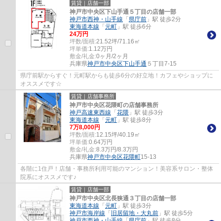
賃貸｜店舗一部
神戸市中央区下山手通５丁目の店舗一部
神戸市西神・山手線
「
県庁前
」駅 徒歩2分
東海道本線
「
元町
」駅 徒歩6分
24
万円
坪数/面積:
21.52坪/71.16㎡
坪単価:
1.12
万円
敷金/礼金:
0ヶ月/2ヶ月
兵庫県
神戸市中央区
下山手通
５丁目7-15
県庁前駅からすぐ！元町駅からも徒歩6分の好立地！カフェやショップに
オススメです☆
賃貸｜店舗事務所
神戸市中央区花隈町の店舗事務所
神戸高速東西線
「
花隈
」駅 徒歩3分
東海道本線
「
元町
」駅 徒歩8分
7
万
8,000
円
坪数/面積:
12.15坪/40.19㎡
坪単価:
0.64
万円
敷金/礼金:
8.3万円/8.3万円
兵庫県
神戸市中央区
花隈町
15-13
各階に1住戸！店舗・事務所利用可能のマンション！美容系サロン・整体
院系にオススメです♪
賃貸｜店舗一部
神戸市中央区北長狭通３丁目の店舗一部
東海道本線
「
元町
」駅 徒歩3分
神戸市海岸線
「
旧居留地・大丸前
」駅 徒歩5分
神戸市西神・山手線
「
県庁前
」駅 徒歩8分