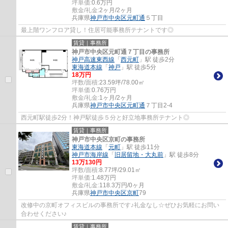
坪単価:
0.6
万円
敷金/礼金:
2ヶ月/2ヶ月
兵庫県
神戸市中央区
元町通
５丁目
最上階ワンフロア貸し！住居可能事務所テナントです◎
賃貸｜事務所
神戸市中央区元町通７丁目の事務所
神戸高速東西線
「
西元町
」駅 徒歩2分
東海道本線
「
神戸
」駅 徒歩5分
18
万円
坪数/面積:
23.59坪/78.00㎡
坪単価:
0.76
万円
敷金/礼金:
1ヶ月/2ヶ月
兵庫県
神戸市中央区
元町通
７丁目2-4
西元町駅徒歩2分！神戸駅徒歩５分と好立地事務所テナント◎
賃貸｜事務所
神戸市中央区京町の事務所
東海道本線
「
元町
」駅 徒歩11分
神戸市海岸線
「
旧居留地・大丸前
」駅 徒歩8分
13
万
130
円
坪数/面積:
8.77坪/29.01㎡
坪単価:
1.48
万円
敷金/礼金:
118.3万円/0ヶ月
兵庫県
神戸市中央区
京町
79
改修中の京町オフィスビルの事務所です♪礼金なし☆ぜひお気軽にお問い
合わせください♪
賃貸｜事務所