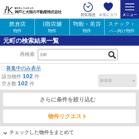
お気に入り
閲覧履歴
飲食店
1階店舗
物販・美容
スナック・
物件
物件
物件
バー向け物件
元町の検索結果一覧
再検索
募集中のみ表示
102
該当物件
件
102
空き数
件
さらに条件を絞り込む
物件リクエスト
チェックした物件をまとめて