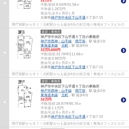
12
万円
坪数/面積:
9.54坪/31.56㎡
坪単価:
1.26
万円
敷金/礼金:
0ヶ月/2ヶ月
兵庫県
神戸市中央区
下山手通
５丁目7-15
県庁前駅からすぐ！元町駅からも徒歩6分の好立地☆角地オフィスビル◎
賃貸｜事務所
神戸市中央区下山手通５丁目の事務所
神戸市西神・山手線
「
県庁前
」駅 徒歩1分
東海道本線
「
元町
」駅 徒歩6分
33
万
5,000
円
坪数/面積:
33.78坪/111.68㎡
坪単価:
0.99
万円
敷金/礼金:
0ヶ月/2ヶ月
兵庫県
神戸市中央区
下山手通
５丁目7-15
県庁前駅からすぐ！元町駅からも徒歩6分の好立地！角地オフィスビル◎
賃貸｜事務所
神戸市中央区下山手通５丁目の事務所
神戸市西神・山手線
「
県庁前
」駅 徒歩2分
東海道本線
「
元町
」駅 徒歩6分
32
万円
坪数/面積:
28.97坪/95.76㎡
坪単価:
1.1
万円
敷金/礼金:
0ヶ月/2ヶ月
兵庫県
神戸市中央区
下山手通
５丁目7-15
県庁前駅からすぐ！元町駅からも徒歩6分の好立地！角地オフィスビル◎