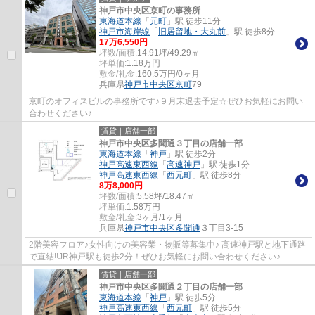
神戸市中央区京町の事務所
東海道本線
「
元町
」駅 徒歩11分
神戸市海岸線
「
旧居留地・大丸前
」駅 徒歩8分
17
万
6,550
円
坪数/面積:
14.91坪/49.29㎡
坪単価:
1.18
万円
敷金/礼金:
160.5万円/0ヶ月
兵庫県
神戸市中央区
京町
79
京町のオフィスビルの事務所です♪９月末退去予定☆ぜひお気軽にお問い
合わせください♪
賃貸｜店舗一部
神戸市中央区多聞通３丁目の店舗一部
東海道本線
「
神戸
」駅 徒歩2分
神戸高速東西線
「
高速神戸
」駅 徒歩1分
神戸高速東西線
「
西元町
」駅 徒歩8分
8
万
8,000
円
坪数/面積:
5.58坪/18.47㎡
坪単価:
1.58
万円
敷金/礼金:
3ヶ月/1ヶ月
兵庫県
神戸市中央区
多聞通
３丁目3-15
2階美容フロア♪女性向けの美容業・物販等募集中♪ 高速神戸駅と地下通路
で直結!!JR神戸駅も徒歩2分！ぜひお気軽にお問い合わせください♪
賃貸｜店舗一部
神戸市中央区多聞通２丁目の店舗一部
東海道本線
「
神戸
」駅 徒歩5分
神戸高速東西線
「
西元町
」駅 徒歩5分