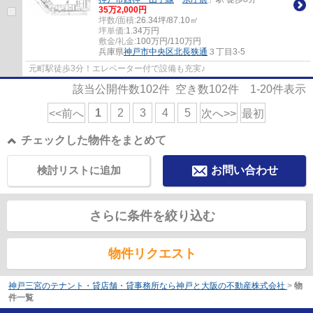
35
万
2,000
円
坪数/面積:
26.34坪/87.10㎡
坪単価:
1.34
万円
敷金/礼金:
100万円/110万円
兵庫県
神戸市中央区
北長狭通
３丁目3-5
元町駅徒歩3分！エレベーター付で設備も充実♪
該当公開件数
102
件 空き数
102
件
1-20
件表示
1
2
3
4
5
<<前へ
次へ>>
最初
チェックした物件をまとめて
検討リストに追加
お問い合わせ
さらに条件を絞り込む
物件リクエスト
神戸三宮のテナント・貸店舗・貸事務所なら神戸と大阪の不動産株式会社
>
物
件一覧