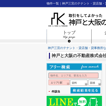
神戸三宮のテナント・貸店舗・貸事務所
神戸と大阪の不動産株式会
エリア| 駅
賃料
面積
-
件該当