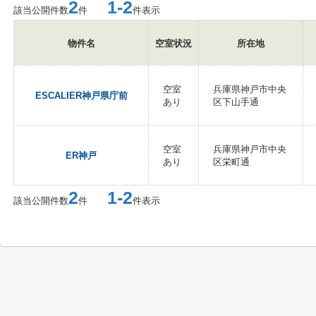
2
1-2
該当公開件数
件
件表示
物件名
空室状況
所在地
空室
兵庫県神戸市中央
ESCALIER神戸県庁前
あり
区下山手通
空室
兵庫県神戸市中央
ER神戸
あり
区栄町通
2
1-2
該当公開件数
件
件表示