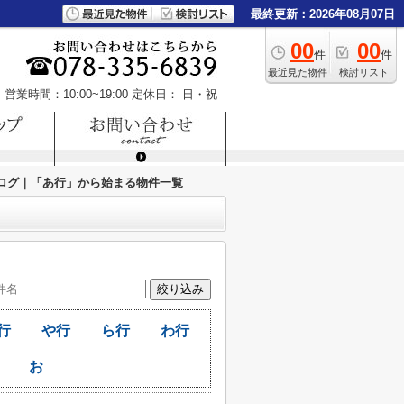
最終更新：2026年08月07日
00
00
件
件
最近見た物件
検討リスト
営業時間：10:00~19:00
定休日： 日・祝
ログ｜「あ行」から始まる物件一覧
行
や行
ら行
わ行
お