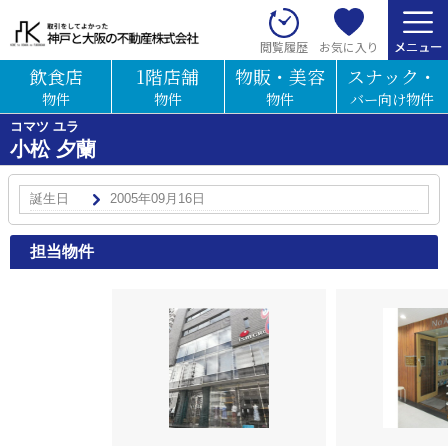
お気に入り
閲覧履歴
飲食店
1階店舗
物販・美容
スナック・
物件
物件
物件
バー向け物件
コマツ ユラ
小松 夕蘭
誕生日
2005年09月16日
担当物件