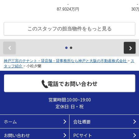
-
-
87.9324万円
30
このスタッフの担当物件をもっと見る
前
神戸三宮のテナント・貸店舗・貸事務所なら神戸と大阪の不動産株式会社
>
ス
タッフ紹介
>
小松夕蘭
電話でお問い合わせ
営業時間:10:00~19:00
定休日: 日・祝
ホーム
会社概要
お問い合わせ
PCサイト