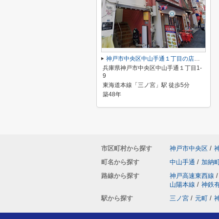
神戸市中央区中山手通１丁目の店舗一部
兵庫県神戸市中央区中山手通１丁目1-
9
東海道本線「三ノ宮」駅 徒歩5分
築48年
市区町村から探す
神戸市中央区
/
町名から探す
中山手通
/
加納
路線から探す
神戸高速東西線
/
山陽本線
/
神鉄
駅から探す
三ノ宮
/
元町
/