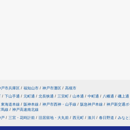
神戸市兵庫区
/
福知山市
/
神戸市灘区
/
高槻市
町
/
下山手通
/
元町通
/
北長狭通
/
三宮町
/
山本通
/
中町通
/
八幡通
/
磯上通
東海道本線
/
阪神本線
/
神戸市西神・山手線
/
阪急神戸本線
/
神戸新交通ポ
有馬線
/
神戸高速南北線
神戸
/
三宮・花時計前
/
旧居留地・大丸前
/
西元町
/
湊川
/
春日野道
/
みなと