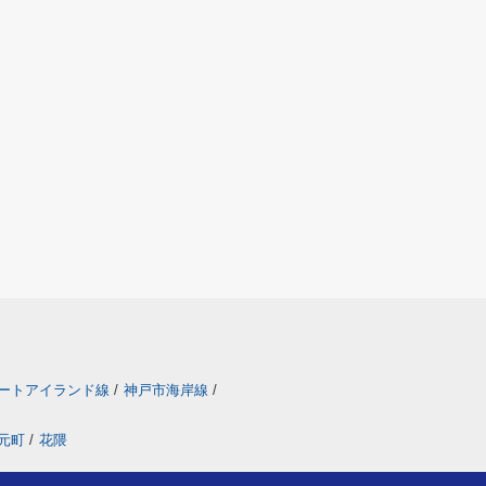
ートアイランド線
/
神戸市海岸線
/
元町
/
花隈