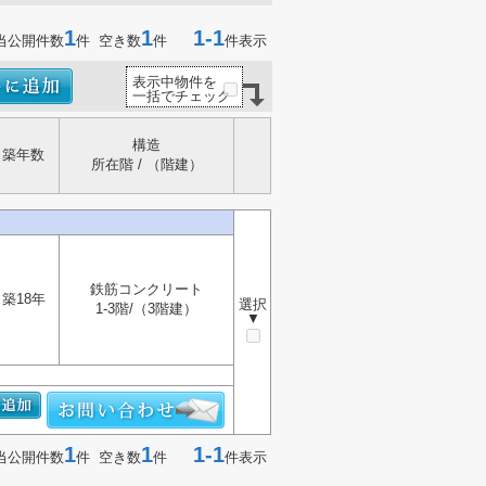
1
1
1-1
当公開件数
件 空き数
件
件表示
表示中物件を
一括でチェック
構造
築年数
所在階 / （階建）
鉄筋コンクリート
築18年
選択
1-3階/（3階建）
▼
1
1
1-1
当公開件数
件 空き数
件
件表示