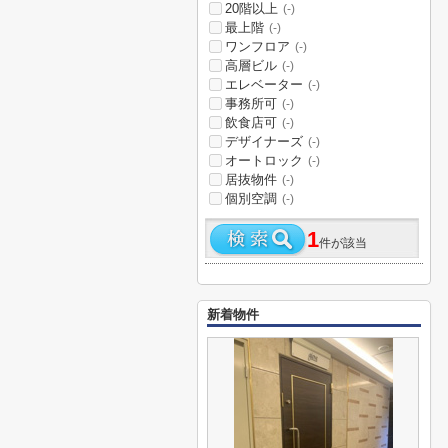
20階以上
(-)
最上階
(-)
ワンフロア
(-)
高層ビル
(-)
エレベーター
(-)
事務所可
(-)
飲食店可
(-)
デザイナーズ
(-)
オートロック
(-)
居抜物件
(-)
個別空調
(-)
1
件が該当
新着物件