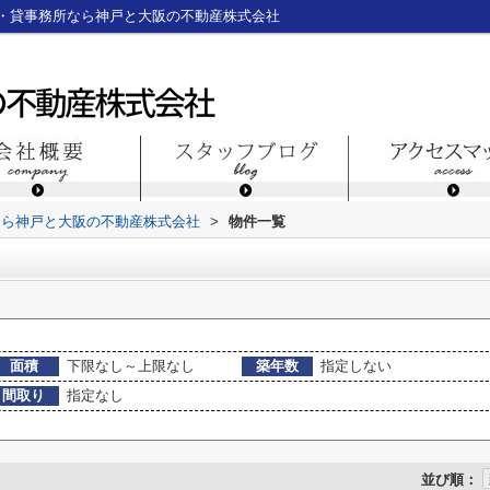
・貸事務所なら神戸と大阪の不動産株式会社
なら神戸と大阪の不動産株式会社
>
物件一覧
面積
下限なし～上限なし
築年数
指定しない
間取り
指定なし
並び順：