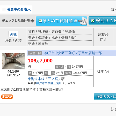
募集中のみ表示
該
賃料 / 管理費・共益費 / 坪単価
外観
駅徒歩
敷金 / 保証金 / 礼金 / 償却 / 敷引
停歩
坪数 / 面積
交通 / 所在地
神戸市中央区三宮町２丁目の店舗一部
店舗一部
106
7,000
万
円
-
2.42
万円
管・共
坪
徒歩7分
44.14坪
776万円
-
0ヶ月
-/232.8万円
敷
保
礼
償/敷
145.91㎡
東海道本線
「
三ノ宮
」駅
兵庫県
神戸市中央区
三宮町
２丁目9-3
三宮町の1棟貸店舗です！業種相談可能◎
該