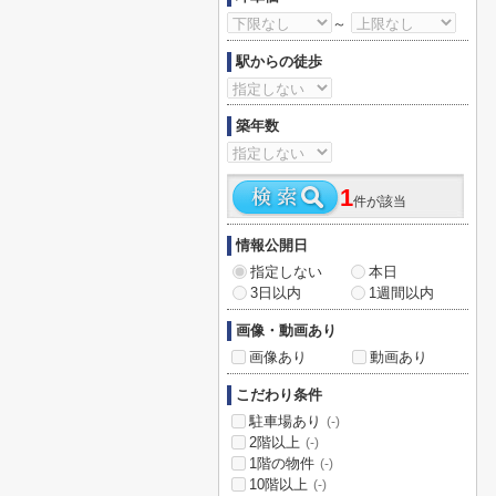
～
駅からの徒歩
築年数
1
件が該当
情報公開日
指定しない
本日
3日以内
1週間以内
画像・動画あり
画像あり
動画あり
こだわり条件
駐車場あり
(-)
2階以上
(-)
1階の物件
(-)
10階以上
(-)