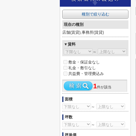
種別で絞り込む
現在の種別
店舗(賃貸),事務所(賃貸)
▼賃料
～
敷金・保証金なし
礼金・敷引なし
共益費・管理費込み
1
件が該当
面積
～
坪数
～
坪単価