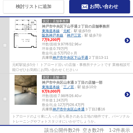
検討リストに追加
お問い合わせ
賃貸｜店舗事務所
神戸市中央区下山手通２丁目の店舗事務所
東海道本線
「
元町
」駅 徒歩5分
阪急神戸本線
「
神戸三宮
」駅 徒歩7分
7
万
9,200
円
坪数/面積:
9.97坪/32.96㎡
坪単価:
0.79
万円
敷金/礼金:
5万円/2ヶ月
兵庫県
神戸市中央区
下山手通
２丁目13-11
元町駅徒歩5分！ トアロード沿いの店舗・事務所テナントです 業種相談可
能◎ぜひお気軽にお問い合わせください♪
賃貸｜店舗一部
神戸市中央区山本通３丁目の店舗一部
東海道本線
「
三ノ宮
」駅 徒歩10分
9
万
9,000
円
坪数/面積:
7.98坪/26.40㎡
坪単価:
1.24
万円
敷金/礼金:
12万円/26.4万円
兵庫県
神戸市中央区
山本通
３丁目2番16
トアロードのより東に入った落ち着きのある立地の物件です。パーソナル
トレーニングやフォトスタジオにいかがでしょうか。
該当公開件数
2
件 空き数
2
件
1-2
件表示