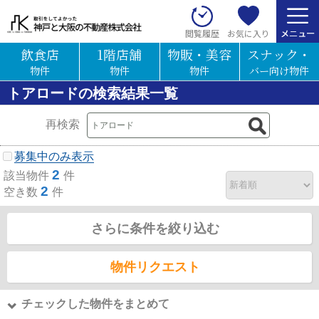
お気に入り
閲覧履歴
飲食店
1階店舗
物販・美容
スナック・
物件
物件
物件
バー向け物件
トアロードの検索結果一覧
再検索
募集中のみ表示
2
該当物件
件
2
空き数
件
さらに条件を絞り込む
物件リクエスト
チェックした物件をまとめて