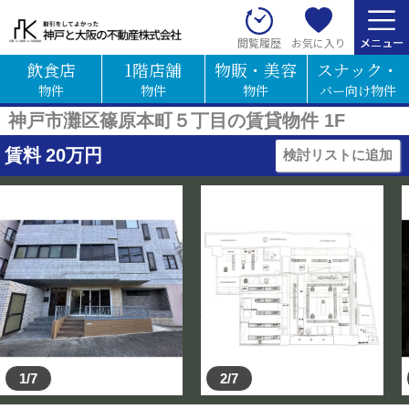
お気に入り
閲覧履歴
飲食店
1階店舗
物販・美容
スナック・
物件
物件
物件
バー向け物件
神戸市灘区篠原本町５丁目の賃貸物件 1F
賃料
20
万円
検討リストに追加
1/7
2/7