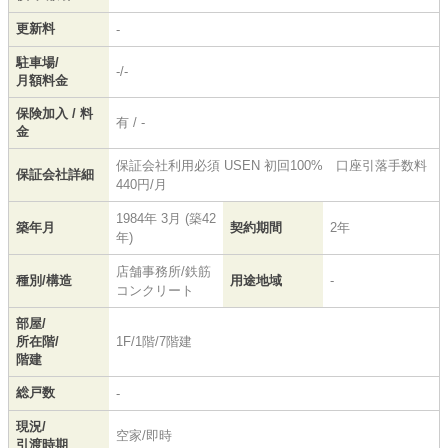
更新料
-
駐車場/
-/-
月額料金
保険加入 / 料
有 / -
金
保証会社利用必須 USEN 初回100% 口座引落手数料
保証会社詳細
440円/月
1984年 3月 (築42
築年月
契約期間
2年
年)
店舗事務所/鉄筋
種別/構造
用途地域
-
コンクリート
部屋/
所在階/
1F/1階/7階建
階建
総戸数
-
現況/
空家/即時
引渡時期