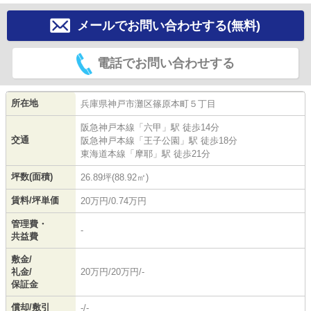
メールでお問い合わせする(無料)
電話でお問い合わせする
所在地
兵庫県
神戸市灘区
篠原本町
５丁目
阪急神戸本線
「
六甲
」駅 徒歩14分
交通
阪急神戸本線
「
王子公園
」駅 徒歩18分
東海道本線
「
摩耶
」駅 徒歩21分
坪数(面積)
26.89坪(88.92㎡)
賃料/坪単価
20万円/0.74万円
管理費・
-
共益費
敷金/
礼金/
20万円/20万円/-
保証金
償却/敷引
-/-