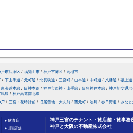
神戸市兵庫区
/
福知山市
/
神戸市灘区
/
高槻市
町
/
下山手通
/
元町通
/
北長狭通
/
三宮町
/
山本通
/
中町通
/
八幡通
/
磯上通
東海道本線
/
阪神本線
/
神戸市西神・山手線
/
阪急神戸本線
/
神戸新交通ポ
有馬線
/
神戸高速南北線
神戸
/
三宮・花時計前
/
旧居留地・大丸前
/
西元町
/
湊川
/
春日野道
/
みなと
神戸三宮のテナント・貸店舗・貸事務
飲食店
神戸と大阪の不動産株式会社
1階店舗