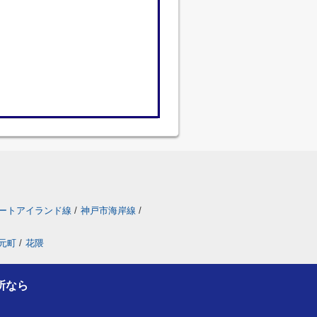
ートアイランド線
/
神戸市海岸線
/
元町
/
花隈
所なら