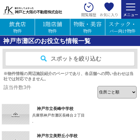
お気に入り
閲覧履歴
飲食店
1階店舗
物販・美容
スナック・
物件
物件
物件
バー向け物件
神戸市灘区のお役立ち情報一覧
スポットを絞り込む
※物件情報の周辺施設紹介のページであり、各店舗への問い合わせは当
社では対応できません。
該当件数
3
件
神戸市立長峰中学校
兵庫県神戸市灘区長峰台２丁目
-
神戸市立美野丘小学校