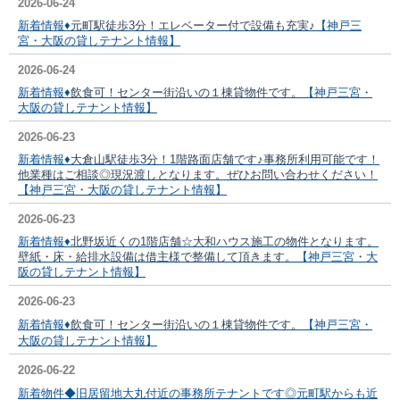
2026-06-24
新着情報♦
元町駅徒歩3分！エレベーター付で設備も充実♪
【神戸三
宮・大阪の貸しテナント情報】
2026-06-24
新着情報♦
飲食可！センター街沿いの１棟貸物件です。
【神戸三宮・
大阪の貸しテナント情報】
2026-06-23
新着情報♦
大倉山駅徒歩3分！1階路面店舗です♪事務所利用可能です！
他業種はご相談◎現況渡しとなります。ぜひお問い合わせください！
【神戸三宮・大阪の貸しテナント情報】
2026-06-23
新着情報♦
北野坂近くの1階店舗☆大和ハウス施工の物件となります。
壁紙・床・給排水設備は借主様で整備して頂きます。
【神戸三宮・大
阪の貸しテナント情報】
2026-06-23
新着情報♦
飲食可！センター街沿いの１棟貸物件です。
【神戸三宮・
大阪の貸しテナント情報】
2026-06-22
新着物件◆
旧居留地大丸付近の事務所テナントです◎
元町駅からも近