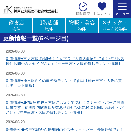
お気に入り
閲覧履歴
飲食店
1階店舗
物販・美容
スナック・
物件
物件
物件
バー向け物件
更新情報一覧(5ページ目)
2026-06-30
新着情報♦三ノ宮駅徒歩6分！さんプラザの貸店舗物件です！ぜひお気
軽にお問い合わせください♪【神戸三宮・大阪の貸しテナント情報】
2026-06-30
新着情報♦神戸駅近くの事務所テナントです◎【神戸三宮・大阪の貸
しテナント情報】
2026-06-30
新着情報♦JR/阪急神戸三宮駅にも近くて便利！スナック・バーに最適
店舗です！徒歩圏内飲食店多数あり◎ぜひお気軽にお問い合わせくだ
さい♪【神戸三宮・大阪の貸しテナント情報】
2026-06-29
新着物件◆
各三宮駅から徒歩圏内のスナック・バーに最適店舗です！