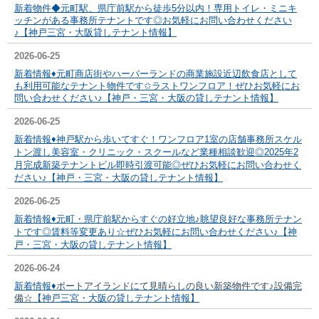
新着物件◆元町駅、県庁前駅から徒歩5分以内！専用トイレ・ミニキ
ッチンがある事務所テナントです◎お気軽にお問い合わせください
♪【神戸三宮・大阪貸しテナント情報】
2026-06-25
新着情報♦元町商店街やハーバーランドの商業施設近辺飲食店として
も利用可能なテナント物件です✩ラストワンフロア！ぜひお気軽にお
問い合わせください♪【神戸・三宮・大阪の貸しテナント情報】
2026-06-25
新着情報♦神戸駅から歩いてすぐ！ワンフロア1室の店舗事務所スケル
トン渡し美容室・クリニック・スクールなど業種相談歓迎◎
2025年2
月完成新築テナントビル即時引渡可能◎
ぜひお気軽にお問い合わせく
ださい♪【神戸・三宮・大阪の貸しテナント情報】
2026-06-25
新着情報♦元町・県庁前駅からすぐの好立地♪眺望良好な事務所テナン
トです◎賃料等変更あり
☆
ぜひお気軽にお問い合わせください♪【神
戸・三宮・大阪の貸しテナント情報】
2026-06-24
新着情報♦
ポートアイランドにて見晴らしの良い新築物件です♪設備完
備☆
【神戸三宮・大阪の貸しテナント情報】