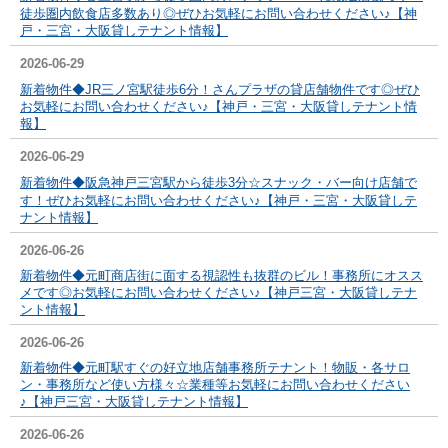
徒歩圏内飲食店多数あり◎
ぜひお気軽にお問い合わせください♪【神
戸・三宮・大阪貸しテナント情報】
2026-06-29
新着物件◆JR
三ノ宮駅徒歩6分！さんプラザの貸店舗物件です◎
ぜひ
お気軽にお問い合わせください♪【神戸・三宮・大阪貸しテナント情
報】
2026-06-29
新着物件◆
阪急神戸三宮駅から徒歩3分☆スナック・バー向け店舗で
す！
ぜひお気軽にお問い合わせください♪【神戸・三宮・大阪貸しテ
ナント情報】
2026-06-26
新着物件◆元町商店街に面する視認性も抜群のビル！事務所にオスス
メです◎お気軽にお問い合わせください♪【神戸三宮・大阪貸しテナ
ント情報】
2026-06-26
新着物件◆元町駅すぐの好立地店舗事務所テナント！物販・各サロ
ン・事務所など使い方様々☆業種等お気軽にお問い合わせください
♪【神戸三宮・大阪貸しテナント情報】
2026-06-26