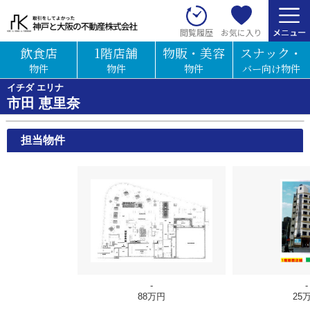
お気に入り
閲覧履歴
飲食店
1階店舗
物販・美容
スナック・
物件
物件
物件
バー向け物件
イチダ エリナ
市田 恵里奈
担当物件
-
-
88万円
25