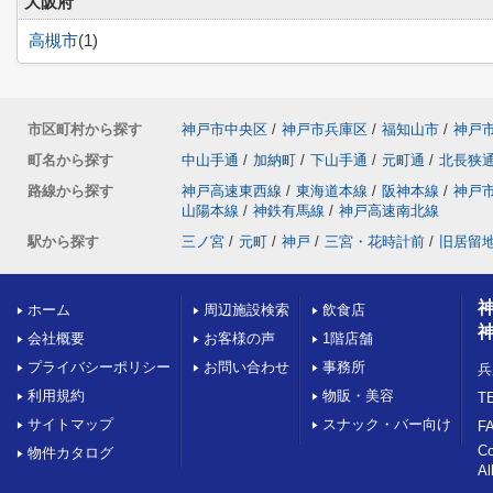
大阪府
高槻市
(1)
市区町村から探す
神戸市中央区
/
神戸市兵庫区
/
福知山市
/
神戸
町名から探す
中山手通
/
加納町
/
下山手通
/
元町通
/
北長狭
路線から探す
神戸高速東西線
/
東海道本線
/
阪神本線
/
神戸
山陽本線
/
神鉄有馬線
/
神戸高速南北線
駅から探す
三ノ宮
/
元町
/
神戸
/
三宮・花時計前
/
旧居留
ホーム
周辺施設検索
飲食店
会社概要
お客様の声
1階店舗
プライバシーポリシー
お問い合わせ
事務所
兵
利用規約
物販・美容
TE
サイトマップ
スナック・バー向け
FA
C
物件カタログ
Al