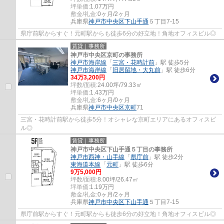
坪単価:
1.07
万円
敷金/礼金:
0ヶ月/2ヶ月
兵庫県
神戸市中央区
下山手通
５丁目7-15
県庁前駅からすぐ！元町駅からも徒歩6分の好立地！角地オフィスビル◎
賃貸｜事務所
神戸市中央区京町の事務所
神戸市海岸線
「
三宮・花時計前
」駅 徒歩5分
神戸市海岸線
「
旧居留地・大丸前
」駅 徒歩6分
34
万
3,200
円
坪数/面積:
24.00坪/79.33㎡
坪単価:
1.43
万円
敷金/礼金:
6ヶ月/0ヶ月
兵庫県
神戸市中央区
京町
71
三宮・花時計前駅から徒歩5分！オシャレな京町エリアにあるオフィスビ
ル◎
賃貸｜事務所
神戸市中央区下山手通５丁目の事務所
神戸市西神・山手線
「
県庁前
」駅 徒歩2分
東海道本線
「
元町
」駅 徒歩6分
9
万
5,000
円
坪数/面積:
8.00坪/26.47㎡
坪単価:
1.19
万円
敷金/礼金:
0ヶ月/2ヶ月
兵庫県
神戸市中央区
下山手通
５丁目7-15
県庁前駅からすぐ！元町駅からも徒歩6分の好立地！角地オフィスビル◎