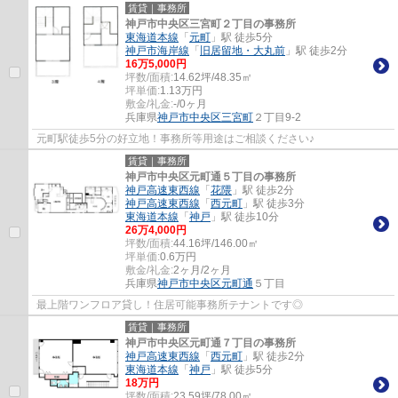
賃貸｜事務所
神戸市中央区三宮町２丁目の事務所
東海道本線
「
元町
」駅 徒歩5分
神戸市海岸線
「
旧居留地・大丸前
」駅 徒歩2分
16
万
5,000
円
坪数/面積:
14.62坪/48.35㎡
坪単価:
1.13
万円
敷金/礼金:
-/0ヶ月
兵庫県
神戸市中央区
三宮町
２丁目9-2
元町駅徒歩5分の好立地！事務所等用途はご相談ください♪
賃貸｜事務所
神戸市中央区元町通５丁目の事務所
神戸高速東西線
「
花隈
」駅 徒歩2分
神戸高速東西線
「
西元町
」駅 徒歩3分
東海道本線
「
神戸
」駅 徒歩10分
26
万
4,000
円
坪数/面積:
44.16坪/146.00㎡
坪単価:
0.6
万円
敷金/礼金:
2ヶ月/2ヶ月
兵庫県
神戸市中央区
元町通
５丁目
最上階ワンフロア貸し！住居可能事務所テナントです◎
賃貸｜事務所
神戸市中央区元町通７丁目の事務所
神戸高速東西線
「
西元町
」駅 徒歩2分
東海道本線
「
神戸
」駅 徒歩5分
18
万円
坪数/面積:
23.59坪/78.00㎡