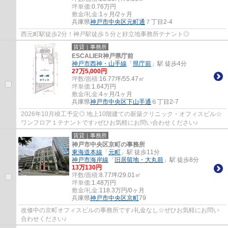
坪単価:
0.76
万円
敷金/礼金:
1ヶ月/2ヶ月
兵庫県
神戸市中央区
元町通
７丁目2-4
西元町駅徒歩2分！神戸駅徒歩５分と好立地事務所テナント◎
賃貸｜事務所
ESCALIER神戸県庁前
神戸市西神・山手線
「
県庁前
」駅 徒歩4分
27
万
5,000
円
坪数/面積:
16.77坪/55.47㎡
坪単価:
1.64
万円
敷金/礼金:
4ヶ月/1ヶ月
兵庫県
神戸市中央区
下山手通
６丁目2-7
2026年10月竣工予定◎ 地上10階建ての新築クリニック・オフィスビル☆
ワンフロア１テナントです♪ぜひお気軽にお問い合わせください♪
賃貸｜事務所
神戸市中央区京町の事務所
東海道本線
「
元町
」駅 徒歩11分
神戸市海岸線
「
旧居留地・大丸前
」駅 徒歩8分
13
万
130
円
坪数/面積:
8.77坪/29.01㎡
坪単価:
1.48
万円
敷金/礼金:
118.3万円/0ヶ月
兵庫県
神戸市中央区
京町
79
改修中の京町オフィスビルの事務所です♪礼金なし☆ぜひお気軽にお問い
合わせください♪