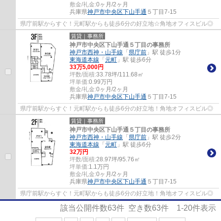
敷金/礼金:
0ヶ月/2ヶ月
兵庫県
神戸市中央区
下山手通
５丁目7-15
県庁前駅からすぐ！元町駅からも徒歩6分の好立地☆角地オフィスビル◎
賃貸｜事務所
神戸市中央区下山手通５丁目の事務所
神戸市西神・山手線
「
県庁前
」駅 徒歩1分
東海道本線
「
元町
」駅 徒歩6分
33
万
5,000
円
坪数/面積:
33.78坪/111.68㎡
坪単価:
0.99
万円
敷金/礼金:
0ヶ月/2ヶ月
兵庫県
神戸市中央区
下山手通
５丁目7-15
県庁前駅からすぐ！元町駅からも徒歩6分の好立地！角地オフィスビル◎
賃貸｜事務所
神戸市中央区下山手通５丁目の事務所
神戸市西神・山手線
「
県庁前
」駅 徒歩2分
東海道本線
「
元町
」駅 徒歩6分
32
万円
坪数/面積:
28.97坪/95.76㎡
坪単価:
1.1
万円
敷金/礼金:
0ヶ月/2ヶ月
兵庫県
神戸市中央区
下山手通
５丁目7-15
県庁前駅からすぐ！元町駅からも徒歩6分の好立地！角地オフィスビル◎
該当公開件数
63
件 空き数
63
件
1-20
件表示