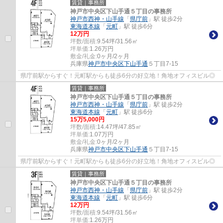
賃貸｜事務所
神戸市中央区下山手通５丁目の事務所
神戸市西神・山手線
「
県庁前
」駅 徒歩2分
東海道本線
「
元町
」駅 徒歩6分
12
万円
坪数/面積:
9.54坪/31.56㎡
坪単価:
1.26
万円
敷金/礼金:
0ヶ月/2ヶ月
兵庫県
神戸市中央区
下山手通
５丁目7-15
県庁前駅からすぐ！元町駅からも徒歩6分の好立地！角地オフィスビル◎
賃貸｜事務所
神戸市中央区下山手通５丁目の事務所
神戸市西神・山手線
「
県庁前
」駅 徒歩2分
東海道本線
「
元町
」駅 徒歩6分
15
万
5,000
円
坪数/面積:
14.47坪/47.85㎡
坪単価:
1.07
万円
敷金/礼金:
0ヶ月/2ヶ月
兵庫県
神戸市中央区
下山手通
５丁目7-15
県庁前駅からすぐ！元町駅からも徒歩6分の好立地！角地オフィスビル◎
賃貸｜事務所
神戸市中央区下山手通５丁目の事務所
神戸市西神・山手線
「
県庁前
」駅 徒歩2分
東海道本線
「
元町
」駅 徒歩6分
12
万円
坪数/面積:
9.54坪/31.56㎡
坪単価:
1.26
万円