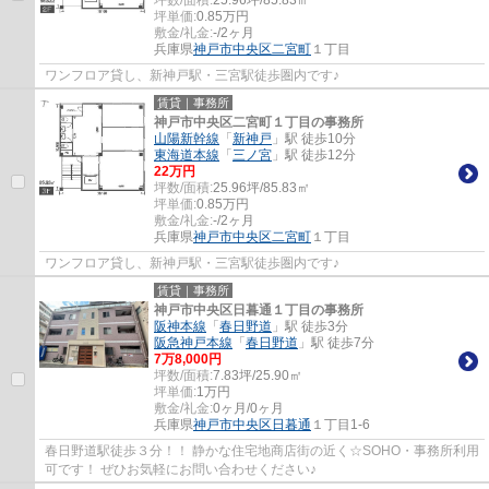
坪数/面積:
25.96坪/85.83㎡
坪単価:
0.85
万円
敷金/礼金:
-/2ヶ月
兵庫県
神戸市中央区
二宮町
１丁目
ワンフロア貸し、新神戸駅・三宮駅徒歩圏内です♪
賃貸｜事務所
神戸市中央区二宮町１丁目の事務所
山陽新幹線
「
新神戸
」駅 徒歩10分
東海道本線
「
三ノ宮
」駅 徒歩12分
22
万円
坪数/面積:
25.96坪/85.83㎡
坪単価:
0.85
万円
敷金/礼金:
-/2ヶ月
兵庫県
神戸市中央区
二宮町
１丁目
ワンフロア貸し、新神戸駅・三宮駅徒歩圏内です♪
賃貸｜事務所
神戸市中央区日暮通１丁目の事務所
阪神本線
「
春日野道
」駅 徒歩3分
阪急神戸本線
「
春日野道
」駅 徒歩7分
7
万
8,000
円
坪数/面積:
7.83坪/25.90㎡
坪単価:
1
万円
敷金/礼金:
0ヶ月/0ヶ月
兵庫県
神戸市中央区
日暮通
１丁目1-6
春日野道駅徒歩３分！！ 静かな住宅地商店街の近く☆SOHO・事務所利用
可です！ ぜひお気軽にお問い合わせください♪