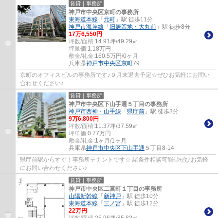
賃貸｜事務所
神戸市中央区京町の事務所
東海道本線
「
元町
」駅 徒歩11分
神戸市海岸線
「
旧居留地・大丸前
」駅 徒歩8分
17
万
6,550
円
坪数/面積:
14.91坪/49.29㎡
坪単価:
1.18
万円
敷金/礼金:
160.5万円/0ヶ月
兵庫県
神戸市中央区
京町
79
京町のオフィスビルの事務所です♪９月末退去予定☆ぜひお気軽にお問い
合わせください♪
賃貸｜事務所
神戸市中央区下山手通５丁目の事務所
神戸市西神・山手線
「
県庁前
」駅 徒歩3分
9
万
6,800
円
坪数/面積:
11.37坪/37.59㎡
坪単価:
0.77
万円
敷金/礼金:
1ヶ月/1ヶ月
兵庫県
神戸市中央区
下山手通
５丁目8-14
県庁前駅からすぐ！事務所テナントです☆ 諸条件相談可能◎ぜひお気軽
にお問い合わせください♪
賃貸｜事務所
神戸市中央区二宮町１丁目の事務所
山陽新幹線
「
新神戸
」駅 徒歩10分
東海道本線
「
三ノ宮
」駅 徒歩12分
22
万円