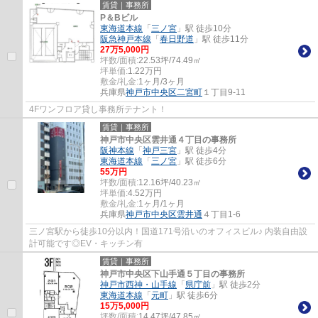
賃貸｜事務所
P＆Bビル
東海道本線
「
三ノ宮
」駅 徒歩10分
阪急神戸本線
「
春日野道
」駅 徒歩11分
27
万
5,000
円
坪数/面積:
22.53坪/74.49㎡
坪単価:
1.22
万円
敷金/礼金:
1ヶ月/3ヶ月
兵庫県
神戸市中央区
二宮町
１丁目9-11
4Fワンフロア貸し事務所テナント！
賃貸｜事務所
神戸市中央区雲井通４丁目の事務所
阪神本線
「
神戸三宮
」駅 徒歩4分
東海道本線
「
三ノ宮
」駅 徒歩6分
55
万円
坪数/面積:
12.16坪/40.23㎡
坪単価:
4.52
万円
敷金/礼金:
1ヶ月/1ヶ月
兵庫県
神戸市中央区
雲井通
４丁目1-6
三ノ宮駅から徒歩10分以内！国道171号沿いのオフィスビル♪ 内装自由設
計可能です◎EV・キッチン有
賃貸｜事務所
神戸市中央区下山手通５丁目の事務所
神戸市西神・山手線
「
県庁前
」駅 徒歩2分
東海道本線
「
元町
」駅 徒歩6分
15
万
5,000
円
坪数/面積:
14.47坪/47.85㎡