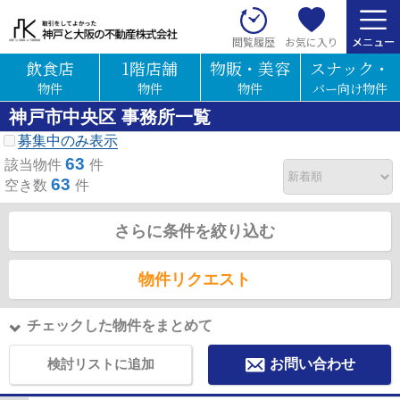
お気に入り
閲覧履歴
飲食店
1階店舗
物販・美容
スナック・
物件
物件
物件
バー向け物件
神戸市中央区 事務所一覧
募集中のみ表示
63
該当物件
件
63
空き数
件
さらに条件を絞り込む
物件リクエスト
チェックした物件をまとめて
検討リストに追加
お問い合わせ