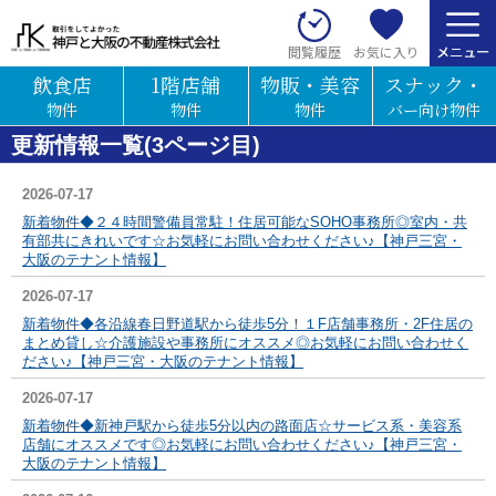
お気に入り
閲覧履歴
飲食店
1階店舗
物販・美容
スナック・
物件
物件
物件
バー向け物件
更新情報一覧(3ページ目)
2026-07-17
新着物件◆２４時間警備員常駐！住居可能なSOHO事務所◎室内・共
有部共にきれいです☆お気軽にお問い合わせください♪【神戸三宮・
大阪のテナント情報】
2026-07-17
新着物件◆各沿線春日野道駅から徒歩5分！１F店舗事務所・2F住居の
まとめ貸し☆介護施設や事務所にオススメ◎お気軽にお問い合わせく
ださい♪【神戸三宮・大阪のテナント情報】
2026-07-17
新着物件◆新神戸駅から徒歩5分以内の路面店☆サービス系・美容系
店舗にオススメです◎お気軽にお問い合わせください♪【神戸三宮・
大阪のテナント情報】