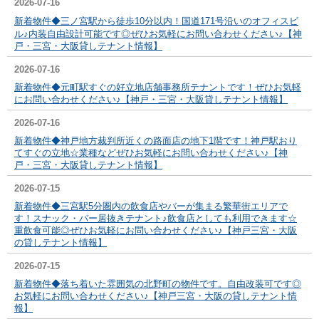
2026-07-16
新着物件◆
三ノ宮駅から徒歩10分以内！国道171号沿いのオフィスビ
ル♪
内装自由設計可能です◎ぜひお気軽にお問い合わせください♪【神
戸・三宮・大阪貸しテナント情報】
2026-07-16
新着物件◆元町駅すぐの好立地店舗事務所テナントです！ぜひお気軽
にお問い合わせください♪【神戸・三宮・大阪貸しテナント情報】
2026-07-16
新着物件◆神戸地方裁判所近くの路面店の地下1階です！神戸駅おり
てすぐの立地☆業種などぜひお気軽にお問い合わせください♪【神
戸・三宮・大阪貸しテナント情報】
2026-07-15
新着物件◆三宮駅5分圏内の飲食店やバーが集まる繁華街エリアで
す！スナック・バー居抜きテナント♪飲食店としても利用できます☆
重飲食可能◎ぜひお気軽にお問い合わせください♪【神戸三宮・大阪
の貸しテナント情報】
2026-07-15
新着物件◆落ち着いた雰囲気の北野町の物件です。自由改装可です◎
お気軽にお問い合わせください♪【神戸三宮・大阪の貸しテナント情
報】