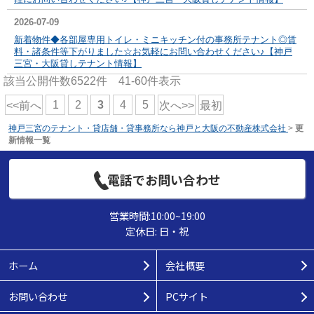
2026-07-09
新着物件◆各部屋専用トイレ・ミニキッチン付の事務所テナント◎賃
料・諸条件等下がりました☆お気軽にお問い合わせください♪【神戸
三宮・大阪貸しテナント情報】
該当公開件数
6522
件
41-60
件表示
1
2
3
4
5
<<前へ
次へ>>
最初
神戸三宮のテナント・貸店舗・貸事務所なら神戸と大阪の不動産株式会社
>
更
新情報一覧
電話でお問い合わせ
営業時間:10:00~19:00
定休日: 日・祝
ホーム
会社概要
お問い合わせ
PCサイト